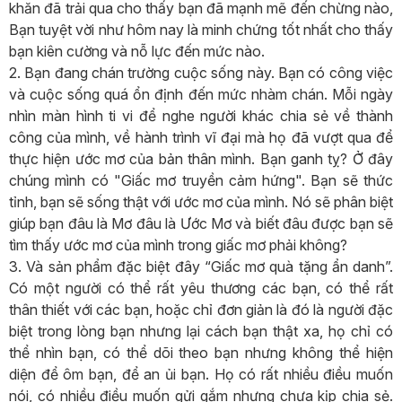
khăn đã trải qua cho thấy bạn đã mạnh mẽ đến chừng nào,
Bạn tuyệt vời như hôm nay là minh chứng tốt nhất cho thấy
bạn kiên cường và nỗ lực đến mức nào.
2. Bạn đang chán trường cuộc sống này. Bạn có công việc
và cuộc sống quá ổn định đến mức nhàm chán. Mỗi ngày
nhìn màn hình ti vi để nghe người khác chia sẻ về thành
công của mình, về hành trình vĩ đại mà họ đã vượt qua để
thực hiện ước mơ của bản thân mình. Bạn ganh tỵ? Ở đây
chúng mình có "Giấc mơ truyền cảm hứng". Bạn sẽ thức
tỉnh, bạn sẽ sống thật với ước mơ của mình. Nó sẽ phân biệt
giúp bạn đâu là Mơ đâu là Ước Mơ và biết đâu được bạn sẽ
tìm thấy ước mơ của mình trong giấc mơ phải không?
3. Và sản phẩm đặc biệt đây “Giấc mơ quà tặng ẩn danh”.
Có một người có thể rất yêu thương các bạn, có thể rất
thân thiết với các bạn, hoặc chỉ đơn giản là đó là người đặc
biệt trong lòng bạn nhưng lại cách bạn thật xa, họ chỉ có
thể nhìn bạn, có thể dõi theo bạn nhưng không thể hiện
diện để ôm bạn, để an ủi bạn. Họ có rất nhiều điều muốn
nói, có nhiều điều muốn gửi gắm nhưng chưa kịp chia sẻ.