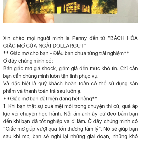
Xin chào mọi người mình là Penny đến từ "BÁCH HÓA
GIẤC MƠ CỦA NGÀI DOLLARGUT"
** Giấc mơ cho bạn - Điều bạn chưa từng trải nghiệm**
Ở đây chúng mình có:
Bán giấc mơ giá shock, giảm giá đến mức khó tin. Chỉ cần
bạn cần chúng mình luôn tận tình phục vụ.
Và đặc biệt là quý khách hoàn toàn có thể sử dụng sản
phẩm và thanh toán trả sau luôn ạ.
**Giấc mơ bạn đặt hiện đang hết hàng**
1. Khi bạn thật sự quá mệt mỏi trong chuyện thi cử, quá áp
lực với chuyện học hành. Nỗi ám ảnh ấy cứ đeo bám bạn
đến khi bạn đã tốt nghiệp và đi làm. Ở đây chúng mình có
"Giấc mơ giúp vượt qua tổn thương tâm lý". Nó sẽ giúp bạn
sau khi mơ, bạn sẽ nghĩ lại những giai đoạn, những khó