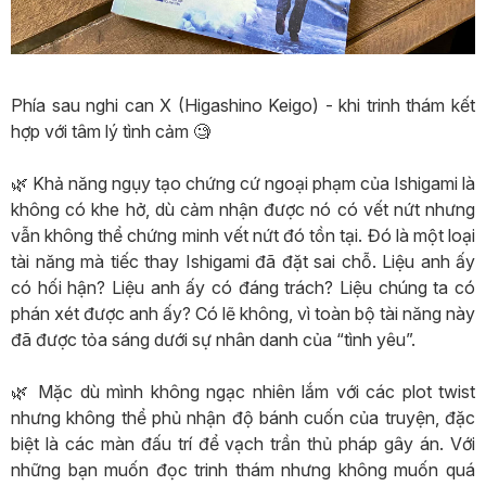
Phía sau nghi can X (Higashino Keigo) - khi trinh thám kết
hợp với tâm lý tình cảm 🧐
🌿 Khả năng ngụy tạo chứng cứ ngoại phạm của Ishigami là
không có khe hở, dù cảm nhận được nó có vết nứt nhưng
vẫn không thể chứng minh vết nứt đó tồn tại. Đó là một loại
tài năng mà tiếc thay Ishigami đã đặt sai chỗ. Liệu anh ấy
có hối hận? Liệu anh ấy có đáng trách? Liệu chúng ta có
phán xét được anh ấy? Có lẽ không, vì toàn bộ tài năng này
đã được tỏa sáng dưới sự nhân danh của “tình yêu”.
🌿 Mặc dù mình không ngạc nhiên lắm với các plot twist
nhưng không thể phủ nhận độ bánh cuốn của truyện, đặc
biệt là các màn đấu trí để vạch trần thủ pháp gây án. Với
những bạn muốn đọc trinh thám nhưng không muốn quá