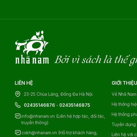
Bởi vì sách là thế g
LIÊN HỆ
GIỚI THIỆ
23-25 Chùa Láng, Đống Đa Hà Nội.
Về Nhã Nam
Hệ thống hi
02435146876
-
02435146875
Hệ thống ph
info@nhanam.vn (Liên hệ hợp tác, đối tác,
truyền thông)
Tuyển dụng
cskh@nhanam.vn (Hỗ trợ khách hàng,
Liên hệ với 