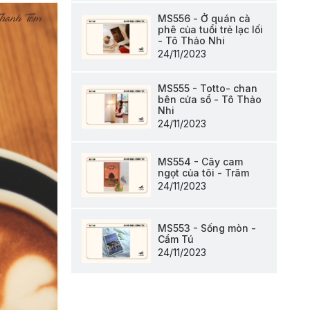
MS556 - Ở quán cà
phê của tuổi trẻ lạc lối
- Tô Thảo Nhi
24/11/2023
MS555 - Totto- chan
bên cửa sổ - Tô Thảo
Nhi
24/11/2023
MS554 - Cây cam
ngọt của tôi - Trâm
24/11/2023
MS553 - Sống mòn -
Cẩm Tú
24/11/2023