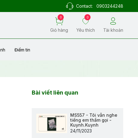
Contact:
0903244248
0
0
Giỏ hàng
Yêu thích
Tài khoản
ành
Điểm tin
Bài viết liên quan
MS557 - Tôi vẫn nghe
tiếng em thầm gọi -
Kuynh.Kuynh
24/11/2023