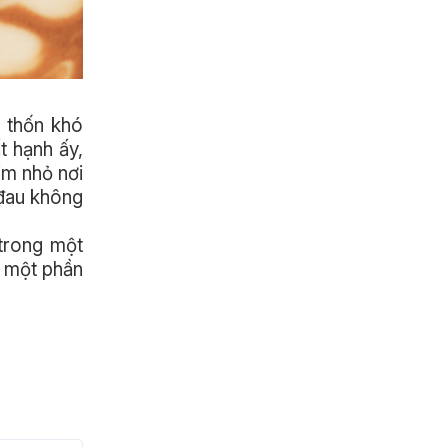
u thốn khó
t hạnh ấy,
im nhỏ nơi
 đau không
 trong một
à một phần