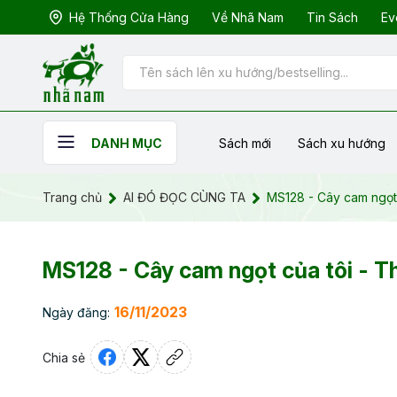
Hệ Thống Cửa Hàng
Về Nhã Nam
Tin Sách
Ev
Sách mới
Sách xu hướng
DANH MỤC
Trang chủ
AI ĐÓ ĐỌC CÙNG TA
MS128 - Cây cam ngọt
MS128 - Cây cam ngọt của tôi - 
16/11/2023
Ngày đăng:
Chia sẻ