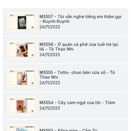
MS557 - Tôi vẫn nghe tiếng em thầm gọi
- Kuynh.Kuynh
24/11/2023
MS556 - Ở quán cà phê của tuổi trẻ lạc
lối - Tô Thảo Nhi
24/11/2023
MS555 - Totto- chan bên cửa sổ - Tô
Thảo Nhi
24/11/2023
MS554 - Cây cam ngọt của tôi - Trâm
24/11/2023
MS553 - Sống mòn - Cẩm Tú