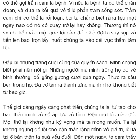
có thể gọi trầm cảm là bệnh. Vì nếu là bệnh ta có thể chẩn
đoán, và đưa ra kết quả về tỉ lệ phần trăm sống sót. Trầm
cảm chỉ có thể là rối loạn, bởi ta chẳng biết rằng liệu một
ngày nào đó nó có quay trở lại hay không. Thường thì nó
sẽ chỉ trốn vào một góc tối nào đó. Chờ đợi ta suy sụp và
tiến lên bao trọn lấy, nuốt chửng ta vào cái vực thẳm tăm
tối.
Gấp lại những trang cuối cùng của quyển sách. Mình chẳng
biết phải nên nói gì. Những người mà mình trông họ có vẻ
bình thường, cố gắng gượng cười qua ngày. Thực ra sâu
bên trong họ. Đã vỡ tan ra thành từng mảnh nhỏ không biết
từ bao giờ.
Thế giới càng ngày càng phát triển, chúng ta lại tự tạo cho
bản thân mình vô số áp lực vô hình. Đến một lúc nào đó.
Mọi thứ lại không như kỳ vọng mà ta mong muốn. Ta lại
không ngừng đổ lỗi cho bản thân rằng mình vô giá trị, lỗi là
tại ở bản thân ta quá yếu đuối. Đến một ngày, ta cảm thấy