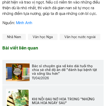
phát hiện và trao vị ngọt. Nếu có niềm tin vào những điều
thiện dù là nhỏ nhất, thì vách đá gian nan sẽ tự mọc ra
những điểm tựa nương, giúp ta đi qua những cơn bĩ cực.
Nguồn:
Minh Anh
Nhã Nam
Văn học Nga
Văn học nước ngoài
Bài viết liên quan
Bác sĩ chuyên gia về kéo dài tuổi thọ
chia sẻ chế độ ăn để "đánh bại bệnh tật
và sống lâu hơn"
11/04/2026
KHI NỖI ĐAU NỞ HOA TRONG "NHỮNG
MÙA HOA NGÀY SAU"