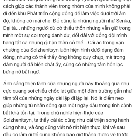
cách giúp các thành viên trong nhóm của mình không phải
đi đến khu Phát triển cộng đồng để làm việc dưới trời âm
độ, không có mái che. Đó cũng là những người như Senka,
Đại tá… những người dù có thiếu thốn nhưng vẫn giữ trong
mình một sự coi trọng danh dự, đối đãi với đồng đội mình
bằng tất cả những gì bản thân có thể... Cái ác trong văn
chương của Solzhenitsyn luôn hiện hình dưới dạng đám
đông, nhưng có thể thấy ông không quy chụp, mà trong
đám người đã biến chất ấy, cũng có những tâm hồn lạc
bừng nở bất ngờ.
Ánh sáng thiện lành của những người này thoáng qua như
cực quang soi chiếu chốc lát giữa một đêm trường gần như
tăm tối của những ngày dài lặp đi lặp lại. Nó là điểm neo
giúp những tù nhân sống qua một ngày dẫu trong tình cảnh
bất khả tồn tại. Trong chủ nghĩa hiện thực của
Solzhenitsyn, ta thấy cái ác cũng như cái thiện song hành
cùng nhau, và ông cũng viết nó rất hiện thực, khi vế sau
dẫu có làm gì thì cũng không bao giờ thắng được vế trước.