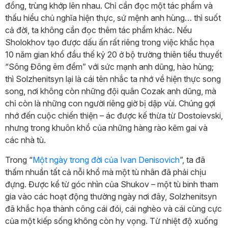
đồng, trùng khớp lên nhau. Chỉ cần đọc một tác phẩm và
thấu hiểu chủ nghĩa hiện thực, sứ mệnh anh hùng… thì suốt
cả đời, ta không cần đọc thêm tác phẩm khác. Nếu
Sholokhov tạo được dấu ấn rất riêng trong việc khắc họa
10 năm gian khổ đầu thế kỷ 20 ở bộ trường thiên tiểu thuyết
“Sông Đông êm đềm” với sức mạnh anh dũng, hào hùng;
thì Solzhenitsyn lại là cái tên nhắc ta nhớ về hiện thực song
song, nơi không còn những đội quân Cozak anh dũng, mà
chỉ còn là những con người riêng giờ bị dập vùi. Chúng gợi
nhớ đến cuộc chiến thiện – ác được kế thừa từ Dostoievski,
nhưng trong khuôn khổ của những hàng rào kẽm gai và
các nhà tù.
Trong “
Một ngày trong đời của Ivan Denisovich
”, ta đã
thấm nhuần tất cả nỗi khổ mà một tù nhân đã phải chịu
đựng. Được kể từ góc nhìn của Shukov – một tù binh tham
gia vào các hoạt động thường ngày nơi đây, Solzhenitsyn
đã khắc họa thành công cái đói, cái nghèo và cái cùng cực
của một kiếp sống không còn hy vọng. Từ nhiệt độ xuống