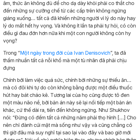
âm, thức ăn không đủ để cho dạ dày khỏi phải co thắt cho
đến những sự cưỡng chế từ các cấp trên không ngừng
giáng xuống… tất cả đã khiến những người vì lý do này hay
lý do mất hết hy vọng. Và không ít lần ta phải tự hỏi, có còn
điều gì đau đớn hơn nữa khi một con người không còn hy
vọng?
Trong “
Một ngày trong đời của Ivan Denisovich
”, ta đã
thấm nhuần tất cả nỗi khổ mà một tù nhân đã phải chịu
đựng
Chính bởi làm việc quá sức, chính bởi những sự thiếu ăn…
mà có đôi khi tự do còn không bằng được một điếu thuốc
hút hay bát cháo kê. Tương lai của họ cũng được tô đen
một màu não nề, bởi bản án này sẽ lại nối tiếp một bản án
khác, cứ thế dài ra, tiến đến không ngừng. Như Shukhov
nói: “Đừng có đếm tất cả những năm phải thọ hình […] Cho
nên chỉ đành cúi mặt mà sống như vậy và cũng chẳng có
thì giờ đâu mà suy nghĩ tại sao lại vào đây và bao giờ mới
được ra”. Nói về chủ nghĩa hiện thực, nhưng chính bản thân