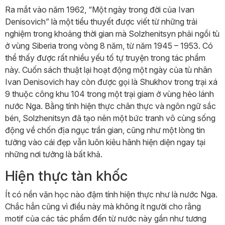
Ra mắt vào năm 1962, “Một ngày trong đời của Ivan
Denisovich” là một tiểu thuyết được viết từ những trải
nghiệm trong khoảng thời gian mà Solzhenitsyn phải ngồi tù
ở vùng Siberia trong vòng 8 năm, từ năm 1945 – 1953. Có
thể thấy được rất nhiều yếu tố tự truyện trong tác phẩm
này. Cuốn sách thuật lại hoạt động một ngày của tù nhân
Ivan Denisovich hay còn được gọi là Shukhov trong trại xá
9 thuộc công khu 104 trong một trại giam ở vùng hẻo lánh
nước Nga. Bằng tính hiện thực chân thực và ngôn ngữ sắc
bén, Solzhenitsyn đã tạo nên một bức tranh vô cùng sống
động về chốn địa ngục trần gian, cũng như một lòng tin
tưởng vào cái đẹp vẫn luôn kiêu hãnh hiện diện ngay tại
những nơi tưởng là bất khả.
Hiện thực tàn khốc
Ít có nền văn học nào đậm tính hiện thực như là nước Nga.
Chắc hẳn cũng vì điều này mà không ít người cho rằng
motif của các tác phẩm đến từ nước này gần như tương