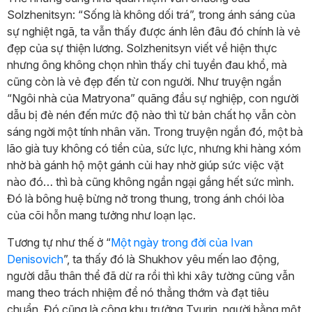
Solzhenitsyn: “Sống là không dối trá”, trong ánh sáng của
sự nghiệt ngã, ta vẫn thấy được ánh lên đâu đó chính là vẻ
đẹp của sự thiện lương. Solzhenitsyn viết về hiện thực
nhưng ông không chọn nhìn thấy chỉ tuyền đau khổ, mà
cũng còn là vẻ đẹp đến từ con người. Như truyện ngắn
“Ngôi nhà của Matryona” quãng đầu sự nghiệp, con người
dẫu bị đè nén đến mức độ nào thì từ bản chất họ vẫn còn
sáng ngời một tính nhân văn. Trong truyện ngắn đó, một bà
lão già tuy không có tiền của, sức lực, nhưng khi hàng xóm
nhờ bà gánh hộ một gánh củi hay nhờ giúp sức việc vặt
nào đó… thì bà cũng không ngần ngại gắng hết sức mình.
Đó là bông huệ bừng nở trong thung, trong ánh chói lòa
của cõi hỗn mang tưởng như loạn lạc.
Tương tự như thế ở “
Một ngày trong đời của Ivan
Denisovich
”, ta thấy đó là Shukhov yêu mến lao động,
người dẫu thân thể đã dừ ra rồi thì khi xây tường cũng vẫn
mang theo trách nhiệm để nó thẳng thớm và đạt tiêu
chuẩn. Đó cũng là công khu trưởng Tyurin, người bằng một