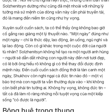
Solzhenitsyn dường như cũng đã mệt nhoài với những lý
tưởng mà sứ mệnh của dòng văn này cần phải truyền tải,
đó là mang đến niềm tin cũng như hy vọng.
Xuyên suốt cuốn sách, ta có thể thấy ông không bao giờ
cố gắng rao giảng một lý thuyết nào. “Một ngày” đúng như
một ngày – chỉ là thức dậy, lao động, ăn uống, ngủ nghỉ và
lại lao động. Còn có gì khác trong một cuộc đời của người
tù nhân? Solzhenitsyn không hề tạo ra một người anh hùng
– người sẽ dẫn dắt những con người này đến nơi tươi đẹp,
có lẽ bởi ông hiểu rõ không gì có thể thay đổi được định
mệnh này. Đến cuối cuốn sách đồng thời là tàn canh một
ngày, Shukhov còn nghi ngại cả đức tin nào đó – một vị
bảo trợ mà con người ta vẫn thường dựa vào – khi không
còn biết phải tin tưởng ai. Không hy vọng, không đức tin –
tất cả đã làm rõ ràng những nỗi tuyệt vọng của một kiếp
sống “có được là người”.
Bông huệ trong thung