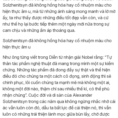
Solzhenitsyn đã không hồng hóa hay cố nhuộm màu cho
hiện thực âm u, mà từ những ánh sáng mong manh và lờ mờ
ấy, ta như thấy được những điều tốt đẹp vẫn còn, và cứ
như thế họ lại bước tiếp thêm một ngày mới nữa trong sự
cam chịu và những ấm áp thoáng qua.
Solzhenitsyn đã không hồng hóa hay cố nhuộm màu cho
hiện thực âm u
Như ông từng viết trong Diễn từ nhận giải Nobel rằng: “Tự
thân tác phẩm nghệ thuật đã mang trong mình một sự kiểm
chứng. Những tác phẩm đã đong đầy sự thật và thể hiện
điều đó cho chúng ta một cách cô đọng, sinh động thì sẽ
chinh phục, lôi cuốn chúng ta mạnh mẽ mà không một ai,
không một đời nào, thậm chí sau nhiều thế kỉ, có thể phủ
nhận chúng”. Cuộc đời và di sản của Alexander
Solzhenitsyn trong các năm qua không ngừng nhắc nhở cái
ác vẫn luôn còn đó, dẫu ta bất lực để cải thiện nó, thì vẫn
luôn có những trái thiện lành mọc giữa bùn lầy, chờ được