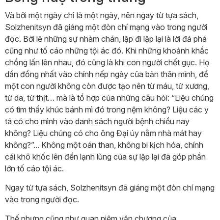
Và bởi một ngày chỉ là một ngày, nên ngay từ tựa sách,
Solzhenitsyn đã giáng một đòn chí mạng vào trong người
đọc. Bởi lẽ những sự nhàm chán, lặp đi lặp lại là lời đả phá
cũng như tố cáo những tội ác đó. Khi những khoảnh khắc
chồng lấn lên nhau, đó cũng là khi con người chết gục. Họ
dần đồng nhất vào chính nếp ngày của bản thân mình, để
một con người không còn được tạo nên từ máu, từ xương,
từ da, từ thịt… mà là tổ hợp của những câu hỏi: “Liệu chúng
có tìm thấy khúc bánh mì đó trong nệm không? Liệu các y
tá có cho mình vào danh sách người bệnh chiều nay
không? Liệu chúng có cho ông Đại úy nằm nhà mát hay
không?”... Không một oán than, không bi kịch hóa, chính
cái khô khốc lên đến lạnh lùng của sự lặp lại đã góp phần
lớn tố cáo tội ác.
Ngay từ tựa sách, Solzhenitsyn đã giáng một đòn chí mạng
vào trong người đọc.
Thế nhưng cũng như quan niệm văn chương của