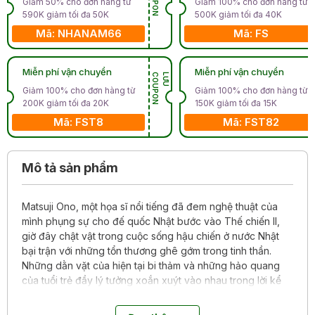
Giảm 50% cho đơn hàng từ
Giảm 100% cho đơn hàng từ
590K giảm tối đa 50K
500K giảm tối đa 40K
Mã: NHANAM66
Mã: FS
Miễn phí vận chuyển
Miễn phí vận chuyển
N
L
Ư
U
C
O
U
P
O
Giảm 100% cho đơn hàng từ
Giảm 100% cho đơn hàng từ
200K giảm tối đa 20K
150K giảm tối đa 15K
Mã: FST8
Mã: FST82
Mô tả sản phẩm
Matsuji Ono, một họa sĩ nổi tiếng đã đem nghệ thuật của
mình phụng sự cho đế quốc Nhật bước vào Thế chiến II,
giờ đây chật vật trong cuộc sống hậu chiến ở nước Nhật
bại trận với những tổn thương ghê gớm trong tinh thần.
Những dằn vặt của hiện tại bi thảm và những hảo quang
của tuổi trẻ đầy lý tưởng xoắn xuýt vào nhau trong lời kể
của một ông già tuổi xế chiều.