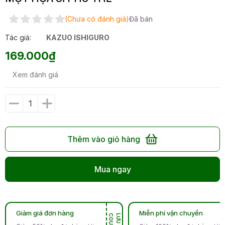
(Chưa có đánh giá)
Đã bán
Tác giả:
KAZUO ISHIGURO
169.000₫
Xem đánh giá
Thêm vào giỏ hàng
Mua ngay
Giảm giá đơn hàng
Miễn phí vận chuyển
N
L
Ư
U
C
O
U
P
O