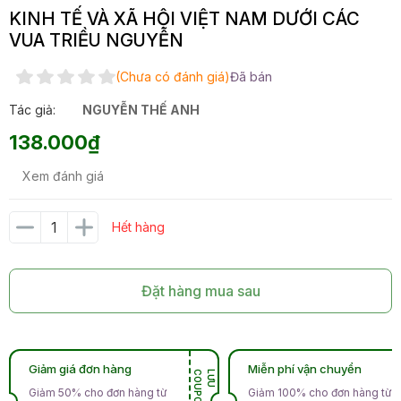
KINH TẾ VÀ XÃ HỘI VIỆT NAM DƯỚI CÁC
VUA TRIỀU NGUYỄN
(Chưa có đánh giá)
Đã bán
Tác giả:
NGUYỄN THẾ ANH
138.000₫
Xem đánh giá
Hết hàng
Đặt hàng mua sau
Giảm giá đơn hàng
Miễn phí vận chuyển
N
L
Ư
U
C
O
U
P
O
Giảm 50% cho đơn hàng từ
Giảm 100% cho đơn hàng từ