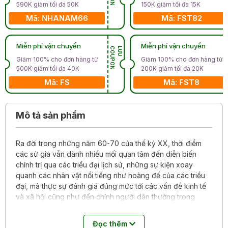
590K giảm tối đa 50K
150K giảm tối đa 15K
Mã: NHANAM66
Mã: FST82
Miễn phí vận chuyển
Miễn phí vận chuyển
N
L
Ư
U
C
O
U
P
O
Giảm 100% cho đơn hàng từ
Giảm 100% cho đơn hàng từ
500K giảm tối đa 40K
200K giảm tối đa 20K
Mã: FS
Mã: FST8
Mô tả sản phẩm
Ra đời trong những năm 60-70 của thế kỷ XX, thời điểm
các sử gia vẫn dành nhiều mối quan tâm đến diễn biến
chính trị qua các triều đại lịch sử, những sự kiện xoay
quanh các nhân vật nổi tiếng như hoàng đế của các triều
đại, mà thực sự đánh giá đúng mức tới các vấn đề kinh tế
và xã hội cũng như đến chính người dân thường trong
cuộc sống hằng ngày của họ, cuốn sách
Kinh tế và xã hội
Việt Nam dưới các vua triều Nguyễn
được xem như tác
Đọc thêm