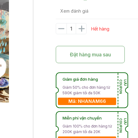
Xem đánh giá
Hết hàng
Đặt hàng mua sau
Giảm giá đơn hàng
N
L
Ư
U
C
O
U
P
O
Giảm 50% cho đơn hàng từ
590K giảm tối đa 50K
Mã: NHANAM66
Miễn phí vận chuyển
N
L
Ư
U
C
O
U
P
O
Giảm 100% cho đơn hàng từ
200K giảm tối đa 20K