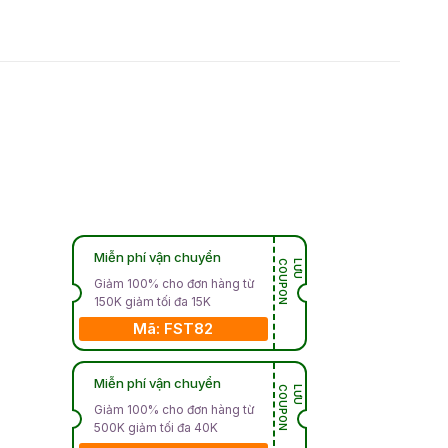
Miễn phí vận chuyển
N
L
Ư
U
C
O
U
P
O
Giảm 100% cho đơn hàng từ
150K giảm tối đa 15K
Mã: FST82
Miễn phí vận chuyển
N
L
Ư
U
C
O
U
P
O
Giảm 100% cho đơn hàng từ
500K giảm tối đa 40K