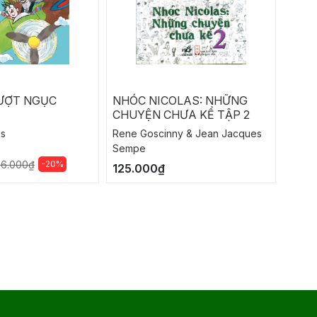
ƯỢT NGỤC
NHÓC NICOLAS: NHỮNG
KHO
CHUYỆN CHƯA KỂ TẬP 2
ms
Rene Goscinny & Jean Jacques
Bảo B
Sempe
130.
-20%
56.000₫
125.000₫