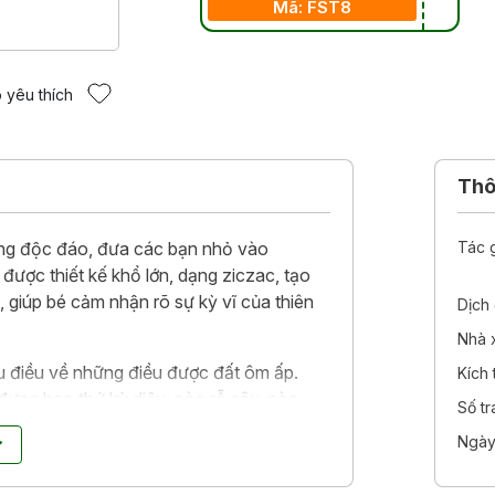
Mã: FST8
 yêu thích
Thôn
ùng độc đáo, đưa các bạn nhỏ vào
Tác 
được thiết kế khổ lớn, dạng ziczac, tạo
, giúp bé cảm nhận rõ sự kỳ vĩ của thiên
Dịch 
Nhà 
ều điều về những điều được đất ôm ấp.
Kích
ựng bao thứ kỳ diệu, nào rễ cây, nào
Số t
áng chất, đá quý… và sâu tít bên trong
Ngày
 Bé hãy cùng tìm hiểu qua cuốn sách này!