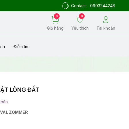
Contact:
0903244248
0
0
Giỏ hàng
Yêu thích
Tài khoản
ành
Điểm tin
MẬT LÒNG ĐẤT
 bán
VAL ZOMMER