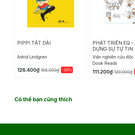
PIPPI TẤT DÀI
PHÁT TRIỂN EQ -
DỰNG SỰ TỰ TIN
Astrid Lindgren
Viện nghiên cứu độc 
Dook Reads
126.400₫
-20%
158.000₫
111.200₫
139.000₫
Có thể bạn cũng thích