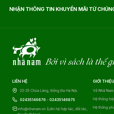
NHẬN THÔNG TIN KHUYẾN MÃI TỪ CHÚNG
Bởi vì sách là thế g
LIÊN HỆ
GIỚI THIỆ
23-25 Chùa Láng, Đống Đa Hà Nội.
Về Nhã Nam
Hệ thống hi
02435146876
-
02435146875
Hệ thống ph
info@nhanam.vn (Liên hệ hợp tác, đối tác,