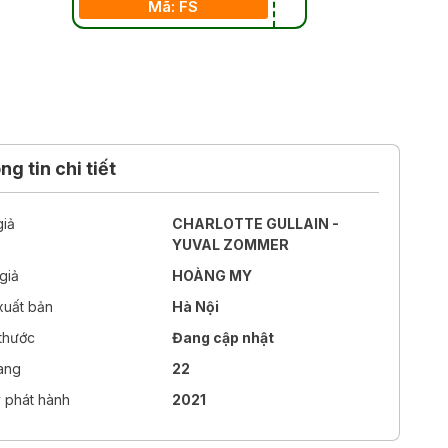
Mã: FS
g tin chi tiết
giả
CHARLOTTE GULLAIN -
YUVAL ZOMMER
giả
HOÀNG MY
xuất bản
Hà Nội
 thước
Đang cập nhật
rang
22
 phát hành
2021