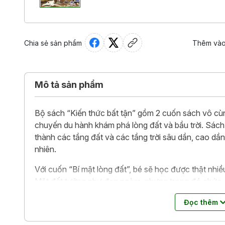
Chia sẻ sản phẩm
Thêm vào
Mô tả sản phẩm
Bộ sách “Kiến thức bất tận” gồm 2 cuốn sách vô c
chuyến du hành khám phá lòng đất và bầu trời. Sách 
thành các tầng đất và các tầng trời sâu dần, cao dần
nhiên.
Với cuốn “Bí mật lòng đất”, bé sẽ học được thật nhi
Mặt đất tưởng như đen ngòm, nhưng trong đó chứa đ
giun đất, nào hang ổ của bao loài, đến muôn vàn kho
Đọc thêm
lòng Trái Đất không hề tối tăm đâu nha! Vì sao nhỉ?