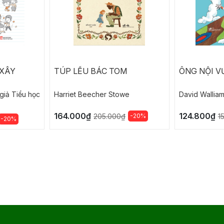
 XÂY
TÚP LỀU BÁC TOM
ÔNG NỘI V
giả Tiểu học
Harriet Beecher Stowe
David Wallia
164.000₫
124.800₫
-20%
205.000₫
1
-20%