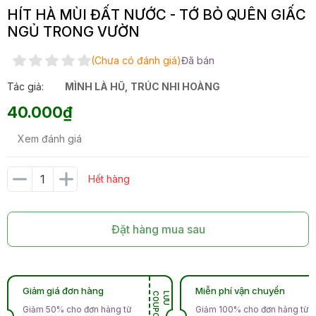
HÍT HÀ MÙI ĐẤT NƯỚC - TỚ BỎ QUÊN GIẤC
NGỦ TRONG VƯỜN
(Chưa có đánh giá)
Đã bán
Tác giả:
MÌNH LÀ HŨ
,
TRÚC NHI HOÀNG
40.000₫
Xem đánh giá
Hết hàng
Đặt hàng mua sau
Giảm giá đơn hàng
Miễn phí vận chuyển
N
L
Ư
U
C
O
U
P
O
Giảm 50% cho đơn hàng từ
Giảm 100% cho đơn hàng từ