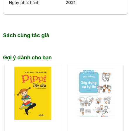
quanh mình, lắng nghe “tiếng nói” của mọi loài sinh vật, từ
Ngày phát hành
2021
đó nghĩ ra cách tương tác với Mẹ thiên nhiên sao cho an
lành và để các bên cùng được sinh sôi.
Mỗi trang sách đều có 1 hoạt động vui chơi kèm theo nội
dung câu chuyện, mục đích để các độc giả tập trung chú
Sách cùng tác giả
ý, không bị tiếp thu một chiều. Vừa đọc vừa rà lại kiến thức
và làm “bài tập” vui nho nhỏ sẽ giúp các bạn phản biện lại,
hiểu kỹ hơn, nhớ lâu hơn, ứng dụng tốt hơn. Cuối mỗi cuốn
còn có phần giải đáp kiến thức khoa học đơn giản và
Gợi ý dành cho bạn
hướng dẫn làm các hoạt động bảo vệ môi trường ngay tại
môi trường mình sống.