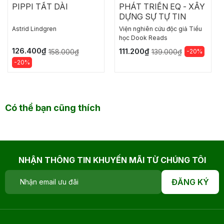
PIPPI TẤT DÀI
PHÁT TRIỂN EQ - XÂY
DỰNG SỰ TỰ TIN
Astrid Lindgren
Viện nghiên cứu độc giả Tiểu
học Dook Reads
126.400₫
111.200₫
158.000₫
-20%
139.000₫
-20%
Có thể bạn cũng thích
NHẬN THÔNG TIN KHUYẾN MÃI TỪ CHÚNG TÔI
ĐĂNG KÝ