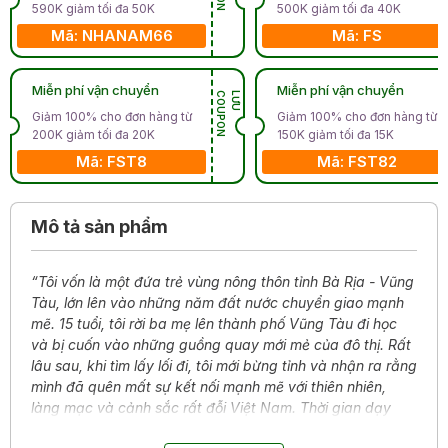
590K giảm tối đa 50K
500K giảm tối đa 40K
Mã: NHANAM66
Mã: FS
Miễn phí vận chuyển
Miễn phí vận chuyển
N
L
Ư
U
C
O
U
P
O
Giảm 100% cho đơn hàng từ
Giảm 100% cho đơn hàng từ
200K giảm tối đa 20K
150K giảm tối đa 15K
Mã: FST8
Mã: FST82
Mô tả sản phẩm
“Tôi vốn là một đứa trẻ vùng nông thôn tỉnh Bà Rịa - Vũng
Tàu, lớn lên vào những năm đất nước chuyển giao mạnh
mẽ. 15 tuổi, tôi rời ba mẹ lên thành phố Vũng Tàu đi học
và bị cuốn vào những guồng quay mới mẻ của đô thị. Rất
lâu sau, khi tìm lấy lối đi, tôi mới bừng tỉnh và nhận ra rằng
mình đã quên mất sự kết nối mạnh mẽ với thiên nhiên,
làng mạc và cảnh sắc rất đỗi Việt Nam. Thời gian dạy
học, làm công việc bảo tồn, cũng như chạy các chiến dịch