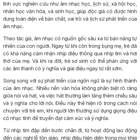
lĩnh vực nghiên cứu như âm nhạc học, lịch sử, xã hội học,
nhân học văn hóa, và sinh học, giúp độc giả có được hình
dung toàn diện về bản chất, vai trò và lịch sử phát triển của
âm nhạc.
Theo tác giả, âm nhạc có nguồn gốc sâu xa từ bản năng tự
nhiên của con người. Ngay từ khi còn trong bụng mẹ, trẻ đã
có khả năng cảm nhận nhịp điệu thông qua nhịp tim và hơi
thở của mẹ. Và khi ra đời, trẻ sơ sinh có thể phản ứng với
các âm thanh có ý nghĩa và giai điệu ngay từ rất sớm.
Song song với sự phát triển của ngôn ngữ là sự hình thành
của âm nhạc. Nhiều nền văn hóa không phân biệt rõ ràng
giữa nói và hát, và việc hát thường làm tăng thêm chiều sâu
và ý nghĩa cho lời nói. Điều này thể hiện rõ trong cách nói
chuyện với trẻ em, khi người lớn thường sử dụng giọng điệu
có nhạc tính để truyền đạt cảm xúc và ý nghĩa.
Từ nhịp tim đập đến bước chân đi, từ hoạt động lao động
đến các nghi lễ tôn giáo, nhịp điệu hiện diện trong mọi khía