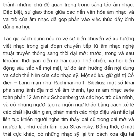
thành những chủ đề quan trọng trong sáng tác âm nhạc.
Đặc biệt, sự giao thoa giữa các nền văn hóa âm nhạc và
vai trò của âm nhạc đã góp phần vào việc thúc đẩy bình
đẳng xã hội.
Tác giả sách cũng nêu rõ về sự biến chuyển về xu hướng
viết nhạc trong giai đoạn chuyển tiếp từ âm nhạc nghệ
thuật truyền thống sang thời đại mới: trước, trong và sau
khoàng thời gian diễn ra hai cuộc Thế chiến, xã hội biến
động sâu sắc về mọi mặt, từ đó ảnh hưởng đến nội dung
và cách thể hiện của các nhạc sỹ. Một số lưu giữ giá trị Cổ
điển – Lãng mạn như Rachmaninoff, Sibelius; một số khai
phá sang lãnh địa mới về âm thanh, tạo ra âm nhạc serie
toàn phần 12 âm như Schoenberg và các học trò của mình,
và có những người tạo ra ngôn ngữ khác bằng cách xé lẻ
các chất liệu dân gian, phân mảnh các nhịp điệu và nhắc lại
liên tục khiến người nghe tìm thấy cái cũ trong cái mới và
ngược lại, như cách làm của Stravinsky. Đồng thời, ở một
thái cực khác, có những nhạc sỹ lại tìm cách xoa dịu tai