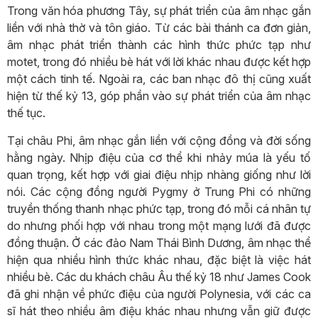
Trong văn hóa phương Tây, sự phát triển của âm nhạc gắn
liền với nhà thờ và tôn giáo. Từ các bài thánh ca đơn giản,
âm nhạc phát triển thành các hình thức phức tạp như
motet, trong đó nhiều bè hát với lời khác nhau được kết hợp
một cách tinh tế. Ngoài ra, các ban nhạc đô thị cũng xuất
hiện từ thế kỷ 13, góp phần vào sự phát triển của âm nhạc
thế tục.
Tại châu Phi, âm nhạc gắn liền với cộng đồng và đời sống
hằng ngày. Nhịp điệu của cơ thể khi nhảy múa là yếu tố
quan trọng, kết hợp với giai điệu nhịp nhàng giống như lời
nói. Các cộng đồng người Pygmy ở Trung Phi có những
truyền thống thanh nhạc phức tạp, trong đó mỗi cá nhân tự
do nhưng phối hợp với nhau trong một mạng lưới đã được
đồng thuận. Ở các đảo Nam Thái Bình Dương, âm nhạc thể
hiện qua nhiều hình thức khác nhau, đặc biệt là việc hát
nhiều bè. Các du khách châu Âu thế kỷ 18 như James Cook
đã ghi nhận về phức điệu của người Polynesia, với các ca
sĩ hát theo nhiều âm điệu khác nhau nhưng vẫn giữ được