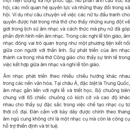
một hiện tượng xã hội phức tạp. Nó phản ánh cấu trúc xã
hội, các mối quan hệ quyền lực và những thay đổi trong xã
hội. Ví dụ như câu chuyện về việc các nữ tu đấu tranh cho
quyền được hát trong nhà thờ cho thấy những xung đột về
giới trong lịch sử âm nhạc và cách thức mà phụ nữ đã góp
phần định hình nền âm nhạc. Trong các nghi lễ tôn giáo, âm
nhạc đóng vai trò quan trọng như một phương tiện kết nối
giữa con người với thần linh. Sự phát triển của âm nhạc
thánh ca trong nhà thờ Công giáo cho thấy sự tinh tế trong
việc kết hợp giữa âm nhạc và nghi lễ tôn giáo.
Âm nhạc phát triển theo nhiều chiều hướng khác nhau
trong các nền văn hóa. Tại châu Á, đặc biệt là Trung Quốc,
âm nhạc gắn liền với nghi lễ và triết học. Bộ chuông biên
chung với 65 chiếc chuông có kích cỡ và cao độ khác
nhau cho thấy sự đặc sắc trong việc chế tạo nhạc cụ từ
thời cổ đại. Đàn cầm với bảy dây được chỉnh theo thang
âm ngũ cung không chỉ là một nhạc cụ mà còn là công cụ
hỗ trợ thiền định và trí tuệ.