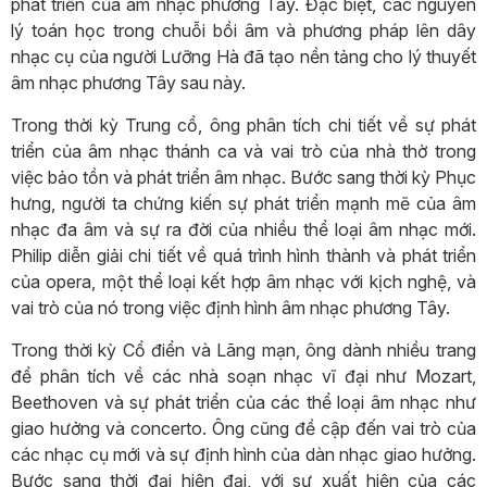
phát triển của âm nhạc phương Tây. Đặc biệt, các nguyên
lý toán học trong chuỗi bồi âm và phương pháp lên dây
nhạc cụ của người Lưỡng Hà đã tạo nền tảng cho lý thuyết
âm nhạc phương Tây sau này.
Trong thời kỳ Trung cổ, ông phân tích chi tiết về sự phát
triển của âm nhạc thánh ca và vai trò của nhà thờ trong
việc bảo tồn và phát triển âm nhạc. Bước sang thời kỳ Phục
hưng, người ta chứng kiến sự phát triển mạnh mẽ của âm
nhạc đa âm và sự ra đời của nhiều thể loại âm nhạc mới.
Philip diễn giải chi tiết về quá trình hình thành và phát triển
của opera, một thể loại kết hợp âm nhạc với kịch nghệ, và
vai trò của nó trong việc định hình âm nhạc phương Tây.
Trong thời kỳ Cổ điển và Lãng mạn, ông dành nhiều trang
để phân tích về các nhà soạn nhạc vĩ đại như Mozart,
Beethoven và sự phát triển của các thể loại âm nhạc như
giao hưởng và concerto. Ông cũng đề cập đến vai trò của
các nhạc cụ mới và sự định hình của dàn nhạc giao hưởng.
Bước sang thời đại hiện đại, với sự xuất hiện của các