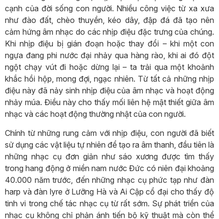
cạnh của đời sống con người. Nhiều công việc từ xa xưa
như đào đất, chèo thuyền, kéo dây, đập đá đã tạo nên
cảm hứng âm nhạc do các nhịp điệu đặc trưng của chúng.
Khi nhịp điệu bị gián đoạn hoặc thay đổi – khi một con
ngựa đang phi nước đại nhảy qua hàng rào, khi ai đó đột
ngột chạy vút đi hoặc dừng lại – ta trải qua một khoảnh
khắc hồi hộp, mong đợi, ngạc nhiên. Từ tất cả những nhịp
điệu này đã nảy sinh nhịp điệu của âm nhạc và hoạt động
nhảy múa. Điều này cho thấy mối liên hệ mật thiết giữa âm
nhạc và các hoạt động thường nhật của con người.
Chính từ những rung cảm với nhịp điệu, con người đã biết
sử dụng các vật liệu tự nhiên để tạo ra âm thanh, đầu tiên là
những nhạc cụ đơn giản như sáo xương được tìm thấy
trong hang động ở miền nam nước Đức có niên đại khoảng
40.000 năm trước, đến những nhạc cụ phức tạp như đàn
harp và đàn lyre ở Lưỡng Hà và Ai Cập cổ đại cho thấy độ
tinh vi trong chế tác nhạc cụ từ rất sớm. Sự phát triển của
nhạc cụ không chỉ phản ánh tiến bộ kỹ thuật mà còn thể