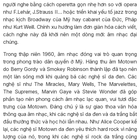
người nghe bằng cách operetta gọn nhẹ hơn so với opera
như F.Lehár, J.Strauss II… hoặc triển khai yếu tố jazz trong
nhạc kịch Broadway của Mỹ hay cabaret của Đức, Pháp
như Kurt Weill. Chính xu hướng làm đơn giản hóa cách viết,
cách nghe này đã khởi nên một dòng mới: âm nhạc đại
chúng.
Trong thập niên 1960, âm nhạc đóng vai trò quan trọng
trong phong trào dân quyền ở Mỹ. Hãng thu âm Motown
do Berry Gordy và Smokey Robinson thành lập đã tạo nên
một làn sóng mới khi quảng bá các nghệ sĩ da đen. Các
nghệ sĩ như The Miracles, Mary Wells, The Marvelettes,
The Supremes, Marvin Gaye và Stevie Wonder đã góp
phần tạo nên phong cách âm nhạc lạc quan, vui tươi đặc
trưng của Motown. Đáng chú ý là sự giao thoa văn hóa
thông qua âm nhạc, khi các nghệ sĩ da đen và da trắng bắt
đầu thưởng thức và học hỏi lẫn nhau. Như Alice Cooper kể
lại, các nghệ sĩ Motown da đen yêu thích hard rock vì năng
lượng của nó, trong khi các nghệ sĩ rock da trắng cũng