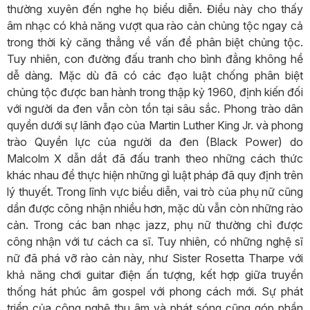
thường xuyên đến nghe họ biểu diễn. Điều này cho thấy
âm nhạc có khả năng vượt qua rào cản chủng tộc ngay cả
trong thời kỳ căng thẳng về vấn đề phân biệt chủng tộc.
Tuy nhiên, con đường đấu tranh cho bình đẳng không hề
dễ dàng. Mặc dù đã có các đạo luật chống phân biệt
chủng tộc được ban hành trong thập kỷ 1960, định kiến đối
với người da đen vẫn còn tồn tại sâu sắc. Phong trào dân
quyền dưới sự lãnh đạo của Martin Luther King Jr. và phong
trào Quyền lực của người da đen (Black Power) do
Malcolm X dẫn dắt đã đấu tranh theo những cách thức
khác nhau để thực hiện những gì luật pháp đã quy định trên
lý thuyết. Trong lĩnh vực biểu diễn, vai trò của phụ nữ cũng
dần được công nhận nhiều hơn, mặc dù vẫn còn những rào
cản. Trong các ban nhạc jazz, phụ nữ thường chỉ được
công nhận với tư cách ca sĩ. Tuy nhiên, có những nghệ sĩ
nữ đã phá vỡ rào cản này, như Sister Rosetta Tharpe với
khả năng chơi guitar điện ấn tượng, kết hợp giữa truyền
thống hát phúc âm gospel với phong cách mới. Sự phát
triển của công nghệ thu âm và phát sóng cũng góp phần