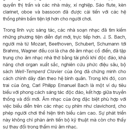
quyền thị trấn và các nhà máy, xí nghiệp. Sáo flute, kèn
clarinet, oboe và bassoon đã được cải tiến với các hệ
thống phím bấm tiện lợi hơn cho người chơi.
Trong lĩnh vực sáng tác, các nhà soạn nhạc đã tìm kiếm
những phương tiện diễn đạt mới, trực tiếp hơn. J. S. Bach,
người mà từ Mozart, Beethoven, Schubert, Schumann tới
Brahms, Wagner đều coi là cha đẻ âm nhạc cổ điển, đã tập
trung cho âm nhạc nhà thờ bằng tài phối khí độc đáo, khả
năng chơi organ xuất sắc, nghiên cứu phức điệu sâu, bộ
sách
Well-Temperd Clavier
của ông đã chứng minh cho
cách chỉnh dây đàn theo hệ bình quân. Trong khi đó, con
trai của ông, Carl Philipp Emanuel Bach là một ví dụ tiêu
biểu với phong cách sáng tác độc đáo, kết hợp giữa truyền
thống và đổi mới. Âm nhạc của ông đặc biệt phù hợp với
việc biểu diễn trên các nhạc cụ phím như clavichord, cho
phép người chơi thể hiện tính biểu cảm cao. Sự phát triển
này không chỉ phản ánh tiến bộ kỹ thuật mà còn cho thấy
sự thay đổi trong thẩm mỹ âm nhạc.