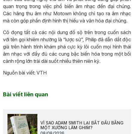
quan trọng trong việc phổ biến âm nhạc đến đại chúng.
Các hãng thu âm như Motown không chỉ tạo ra âm nhạc
mà còn góp phần định hình thị hiếu và văn hóa đại chúng.
Cô đọng tất cả các nội dung đồ sộ trên trong cuốn sách
với tên gọi khiêm nhường là “lược sử”, Philip đã dẫn dắt độc
giả trên hành trình khám phá cực kỳ lôi cuốn mọi hình thái
âm nhạc với đầy đủ các cung bậc biến hóa trong một bối
cảnh rộng lớn trải dài suốt nhiều thiên niên kỷ.
Nguồn bài viết: VTH
Bài viết liên quan
VÌ SAO ADAM SMITH LẠI BẮT ĐẦU BẰNG
MỘT XƯỞNG LÀM GHIM?
08/08/2026