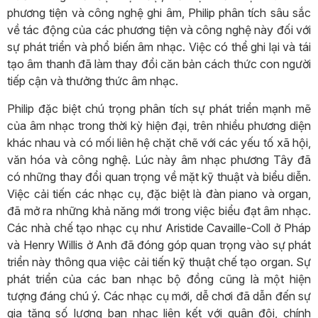
phương tiện và công nghệ ghi âm, Philip phân tích sâu sắc
về tác động của các phương tiện và công nghệ này đối với
sự phát triển và phổ biến âm nhạc. Việc có thể ghi lại và tái
tạo âm thanh đã làm thay đổi căn bản cách thức con người
tiếp cận và thưởng thức âm nhạc.
Philip đặc biệt chú trọng phân tích sự phát triển mạnh mẽ
của âm nhạc trong thời kỳ hiện đại, trên nhiều phương diện
khác nhau và có mối liên hệ chặt chẽ với các yếu tố xã hội,
văn hóa và công nghệ. Lúc này âm nhạc phương Tây đã
có những thay đổi quan trọng về mặt kỹ thuật và biểu diễn.
Việc cải tiến các nhạc cụ, đặc biệt là đàn piano và organ,
đã mở ra những khả năng mới trong việc biểu đạt âm nhạc.
Các nhà chế tạo nhạc cụ như Aristide Cavaille-Coll ở Pháp
và Henry Willis ở Anh đã đóng góp quan trọng vào sự phát
triển này thông qua việc cải tiến kỹ thuật chế tạo organ. Sự
phát triển của các ban nhạc bộ đồng cũng là một hiện
tượng đáng chú ý. Các nhạc cụ mới, dễ chơi đã dẫn đến sự
gia tăng số lượng ban nhạc liên kết với quân đội, chính