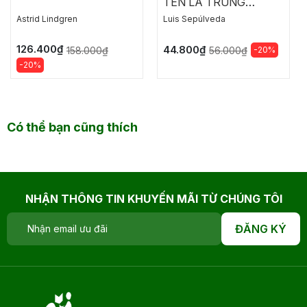
TÊN LÀ TRUNG
THÀNH
Astrid Lindgren
Luis Sepúlveda
126.400₫
44.800₫
158.000₫
-20%
56.000₫
-20%
Có thể bạn cũng thích
NHẬN THÔNG TIN KHUYẾN MÃI TỪ CHÚNG TÔI
ĐĂNG KÝ