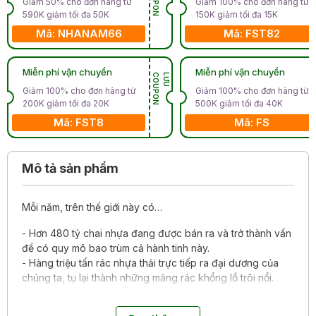
Giảm 50% cho đơn hàng từ
Giảm 100% cho đơn hàng từ
590K giảm tối đa 50K
150K giảm tối đa 15K
Mã: NHANAM66
Mã: FST82
Miễn phí vận chuyển
Miễn phí vận chuyển
N
L
Ư
U
C
O
U
P
O
Giảm 100% cho đơn hàng từ
Giảm 100% cho đơn hàng từ
200K giảm tối đa 20K
500K giảm tối đa 40K
Mã: FST8
Mã: FS
Mô tả sản phẩm
Mỗi năm, trên thế giới này có…
- Hơn 480 tỷ chai nhựa đang được bán ra và trở thành vấn
đề có quy mô bao trùm cả hành tinh này.
- Hàng triệu tấn rác nhựa thải trực tiếp ra đại dương của
chúng ta, tụ lại thành những mảng rác khổng lồ trôi nổi.
- 300.000 tấn quần áo – ước tính giá trị lên đến hơn 4
nghìn tỷ đồng – bị vứt bỏ; mà cứ mỗi tấn quần áo được làm