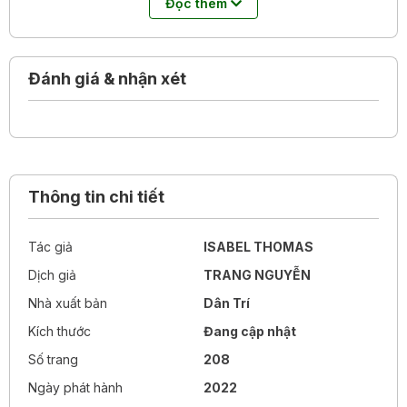
Đọc thêm
ra kéo theo 1,7 tấn rác thải ra môi trường.
Cả những lựa chọn nhỏ nhất cũng đem lại thay đổi tốt
đẹp cho thiên nhiên.
Đánh giá & nhận xét
Thông tin chi tiết
Tác giả
ISABEL THOMAS
Dịch giả
TRANG NGUYỄN
Nhà xuất bản
Dân Trí
Kích thước
Đang cập nhật
Số trang
208
Ngày phát hành
2022