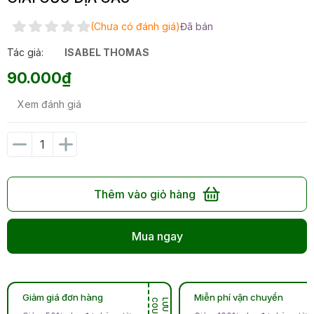
(Chưa có đánh giá)
Đã bán
Tác giả:
ISABEL THOMAS
90.000₫
Xem đánh giá
Thêm vào giỏ hàng
Mua ngay
Giảm giá đơn hàng
Miễn phí vận chuyển
N
L
Ư
U
C
O
U
P
O