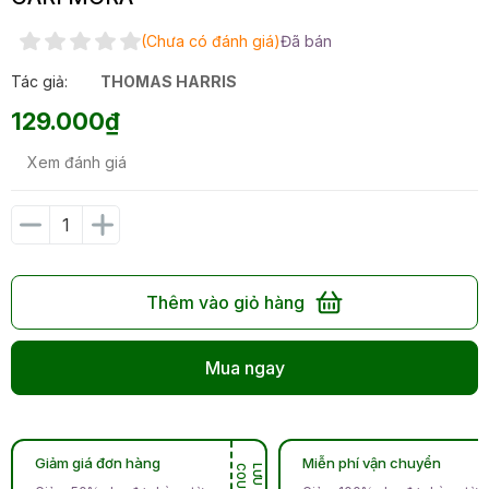
(Chưa có đánh giá)
Đã bán
Tác giả:
THOMAS HARRIS
129.000₫
Xem đánh giá
Thêm vào giỏ hàng
Mua ngay
Giảm giá đơn hàng
Miễn phí vận chuyển
N
L
Ư
U
C
O
U
P
O