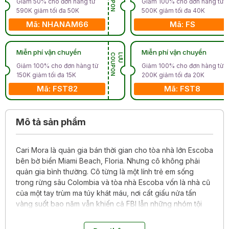
Giảm 50% cho đơn hàng từ
Giảm 100% cho đơn hàng từ
590K giảm tối đa 50K
500K giảm tối đa 40K
Mã: NHANAM66
Mã: FS
Miễn phí vận chuyển
Miễn phí vận chuyển
N
L
Ư
U
C
O
U
P
O
Giảm 100% cho đơn hàng từ
Giảm 100% cho đơn hàng từ
150K giảm tối đa 15K
200K giảm tối đa 20K
Mã: FST82
Mã: FST8
Mô tả sản phẩm
Cari Mora là quản gia bán thời gian cho tòa nhà lớn Escoba
bên bờ biển Miami Beach, Floria. Nhưng cô không phải
quản gia bình thường. Cô từng là một lính trẻ em sống
trong rừng sâu Colombia và tòa nhà Escoba vốn là nhà cũ
của một tay trùm ma túy khát máu, nơi cất giấu nửa tấn
vàng suốt bao năm vẫn khiến cả FBI lẫn những nhóm tội
phạm khét tiếng săn lùng trong vô vọng.