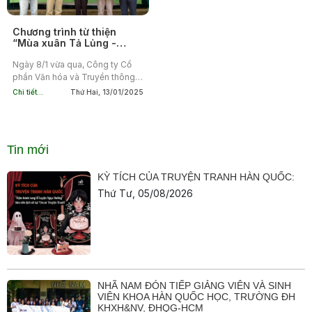
Chương trình từ thiện
“Mùa xuân Tả Lủng -
Mang sách cho em”: Cùng
Nhã Nam xây dựng tủ
Ngày 8/1 vừa qua, Công ty Cổ
sách và lan tỏa văn hóa
phần Văn hóa và Truyền thông
đọc tới học sinh vùng cao
Nhã Nam phối hợp cùng Chi
Chi tiết...
Thứ Hai, 13/01/2025
đoàn Viện Kiểm sát Nhân dân
tỉnh Hà Giang, Huyện đoàn...
Tin mới
KỲ TÍCH CỦA TRUYỆN TRANH HÀN QUỐC:
Thứ Tư, 05/08/2026
NHÃ NAM ĐÓN TIẾP GIẢNG VIÊN VÀ SINH
VIÊN KHOA HÀN QUỐC HỌC, TRƯỜNG ĐH
KHXH&NV, ĐHQG-HCM