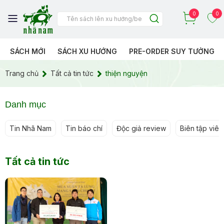
0
0
SÁCH MỚI
SÁCH XU HƯỚNG
PRE-ORDER SUY TƯỞNG
Trang chủ
Tất cả tin tức
thiện nguyện
Danh mục
Tin Nhã Nam
Tin báo chí
Độc giả review
Biên tập viên 
Tất cả tin tức