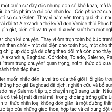
là một cuốn sử dày đặc những con số khô khan, mà là
 ba tác phẩm vĩ đại của nhân loại:
Các phần tử
của 
đồ sộ của Galen. Thay vì nằm yên trong quá khứ, nh
ải dài từ Alexandria thế kỷ VI đến Venice thời Phục 
 gìn giữ, biến đổi và truyền đi xuyên suốt hơn một ng
r chọn kể chuyện. Thay vì ôm trọn toàn bộ bức tran
rình then chốt – một đại diện cho toán học, một cho t
g chỉ giúp độc giả dễ dàng theo dõi mà còn cho thấy
ời. Alexandria, Baghdad, Córdoba, Toledo, Salerno, P
“trạm trung chuyển” quan trọng, nơi tri thức cổ xư
ành trình tiếp theo.
r muốn nhắc đến là vai trò của thế giới Hồi giáo tro
 Những học giả Baghdad đã dịch, nghiên cứu và bổ su
oledo hay Salerno tiếp tục chuyển ngữ sang Latin. Nế
ã có thể bị mất đi mãi mãi trong khoảng trống giữa 
 tri thức nhân loại không đơn giản là một đường thẳ
c tạp của những giao thoa, hợp tác và cả xung đột 