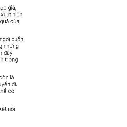
ọc giả,
 xuất hiện
 quả của
ngợi cuốn
ng nhưng
h đầy
ển trong
còn là
uyền đi.
thể có
kết nối