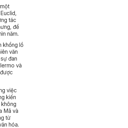
 một
Euclid,
ững tác
hưng, để
hìn năm.
h khổng lồ
hiên văn
 sự đan
alermo và
a được
ng việc
ng kiến
u không
La Mã và
ng từ
văn hóa.