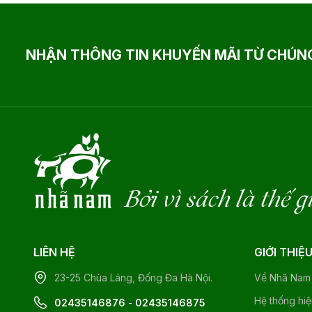
NHẬN THÔNG TIN KHUYẾN MÃI TỪ CHÚNG
Bởi vì sách là thế g
LIÊN HỆ
GIỚI THIỆ
23-25 Chùa Láng, Đống Đa Hà Nội.
Về Nhã Nam
Hệ thống hi
02435146876
-
02435146875