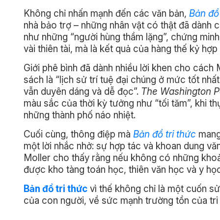
Không chỉ nhấn mạnh đến các văn bản,
Bản đồ 
nhà bảo trợ – những nhân vật có thật đã dành cả
như những “người hùng thầm lặng”, chứng minh 
vài thiên tài, mà là kết quả của hàng thế kỷ hợp
Giới phê bình đã dành nhiều lời khen cho cách 
sách là “lịch sử trí tuệ đại chúng ở mức tốt n
vẫn duyên dáng và dễ đọc”.
The Washington P
màu sắc của thời kỳ tưởng như “tối tăm”, khi th
những thành phố náo nhiệt.
Cuối cùng, thông điệp mà
Bản đồ tri thức
mang 
một lời nhắc nhở: sự hợp tác và khoan dung văn 
Moller cho thấy rằng nếu không có những khoả
được kho tàng toán học, thiên văn học và y họ
Bản đồ tri thức
vì thế không chỉ là một cuốn sử
của con người, về sức mạnh trường tồn của tri t