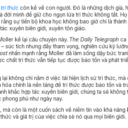
tri thức
còn kể về con người. Đó là những dịch giả, h
 đời mình để giữ cho ngọn lửa tri thức không tắt. Họ
rằng sự tiến bộ khoa học không bao giờ chỉ là thành
 tác xuyên biên giới, xuyên tôn giáo.
Moller kể lại câu chuyện này.
The Daily Telegraph
ca 
hất – súc tích nhưng đầy tham vọng, nghiên cứu kỹ lưỡ
ost
nhấn mạnh rằng Moller đã làm sống dậy bức tran
ực chất tri thức vẫn tiếp tục được bảo tồn và phát tri
lại không chỉ nằm ở việc tái hiện lịch sử tri thức, mà 
hóa chính là nền tảng để tri thức được bảo tồn và tr
nh khắc hợp tác xuyên biên giới, chúng ta sẽ không 
c phong phú như ngày nay.
, mà còn là một cuốn sách về niềm tin vào khả năng 
hức và giá trị của việc chia sẻ nó qua mọi biên giới.