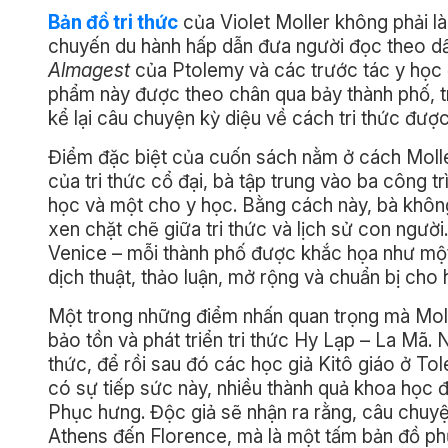
Bản đồ tri thức
của Violet Moller không phải 
chuyến du hành hấp dẫn đưa người đọc theo dấu
Almagest
của Ptolemy và các trước tác y học 
phẩm này được theo chân qua bảy thành phố, tr
kể lại câu chuyện kỳ diệu về cách tri thức được
Điểm đặc biệt của cuốn sách nằm ở cách Molle
của tri thức cổ đại, bà tập trung vào ba công t
học và một cho y học. Bằng cách này, bà khôn
xen chặt chẽ giữa tri thức và lịch sử con ngư
Venice – mỗi thành phố được khắc họa như một 
dịch thuật, thảo luận, mở rộng và chuẩn bị cho h
Một trong những điểm nhấn quan trọng mà Molle
bảo tồn và phát triển tri thức Hy Lạp – La Mã.
thức, để rồi sau đó các học giả Kitô giáo ở T
có sự tiếp sức này, nhiều thành quả khoa học đ
Phục hưng. Độc giả sẽ nhận ra rằng, câu chuyện
Athens đến Florence, mà là một tấm bản đồ phứ