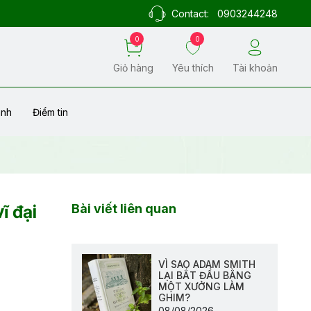
Contact:
0903244248
0
0
Giỏ hàng
Yêu thích
Tài khoản
ành
Điểm tin
ĩ đại
Bài viết liên quan
VÌ SAO ADAM SMITH
LẠI BẮT ĐẦU BẰNG
MỘT XƯỞNG LÀM
GHIM?
08/08/2026