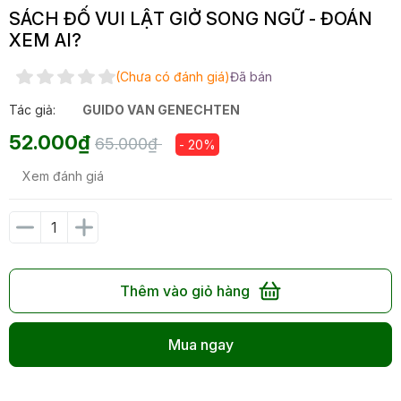
SÁCH ĐỐ VUI LẬT GIỞ SONG NGỮ - ĐOÁN
XEM AI?
(Chưa có đánh giá)
Đã bán
Tác giả:
GUIDO VAN GENECHTEN
52.000₫
65.000₫
- 20%
Xem đánh giá
Thêm vào giỏ hàng
Mua ngay