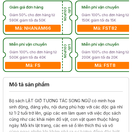
Giảm giá đơn hàng
Miễn phí vận chuyển
N
L
Ư
U
C
O
U
P
O
Giảm 50% cho đơn hàng từ
Giảm 100% cho đơn hàng từ
590K giảm tối đa 50K
150K giảm tối đa 15K
Mã: NHANAM66
Mã: FST82
Miễn phí vận chuyển
Miễn phí vận chuyển
N
L
Ư
U
C
O
U
P
O
Giảm 100% cho đơn hàng từ
Giảm 100% cho đơn hàng từ
500K giảm tối đa 40K
200K giảm tối đa 20K
Mã: FS
Mã: FST8
Mô tả sản phẩm
Bộ sách LẬT GIỞ TƯƠNG TÁC SONG NGỮ có minh họa
sinh động, đáng yêu, nội dung phù hợp với các độc giả nhí
từ 1-2 tuổi trở lên, giúp các em làm quen với việc đọc sách
cũng như các khái niệm đồ vật, con vật quen thuộc hằng
ngày. Mỗi khi lật trang, các em sẽ ồ lên thích thú và vô
cùng ngạc nhiên khi khám phá ra sự tương đồng đặc biệt