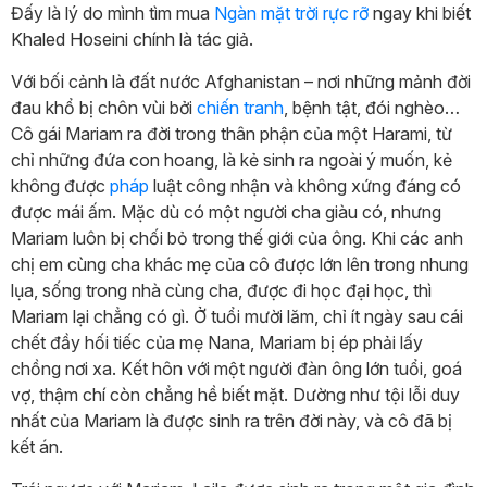
Đấy là lý do mình tìm mua
Ngàn mặt trời rực rỡ
ngay khi biết
Khaled Hoseini chính là tác giả.
Với bối cảnh là đất nước Afghanistan – nơi những mảnh đời
đau khổ bị chôn vùi bởi
chiến tranh
, bệnh tật, đói nghèo…
Cô gái Mariam ra đời trong thân phận của một Harami, từ
chỉ những đứa con hoang, là kẻ sinh ra ngoài ý muốn, kẻ
không được
pháp
luật công nhận và không xứng đáng có
được mái ấm. Mặc dù có một người cha giàu có, nhưng
Mariam luôn bị chối bỏ trong thế giới của ông. Khi các anh
chị em cùng cha khác mẹ của cô được lớn lên trong nhung
lụa, sống trong nhà cùng cha, được đi học đại học, thì
Mariam lại chẳng có gì. Ở tuổi mười lăm, chỉ ít ngày sau cái
chết đầy hối tiếc của mẹ Nana, Mariam bị ép phải lấy
chồng nơi xa. Kết hôn với một người đàn ông lớn tuổi, goá
vợ, thậm chí còn chẳng hề biết mặt. Dường như tội lỗi duy
nhất của Mariam là được sinh ra trên đời này, và cô đã bị
kết án.