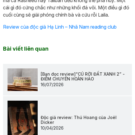
mà cả Rasheed hay Taliban đều không thể phá huỷ. Một
cái gì đó cứng chắc như những khối đá vôi. Một điều gì đó
cuối cùng sẽ giải phóng chính bà và cứu rỗi Laila.
Review của độc giả Hạ Linh – Nhã Nam reading club
Bài viết liên quan
[Bạn đọc review]“CÚ RỜI ĐẤT XANH 2” -
ĐIỂM CHUYỂN HOÀN HẢO
16/07/2026
Độc giả review: Thú Hoang của Joël
Dicker
10/04/2026