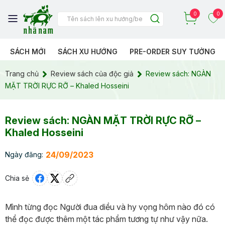
0
0
SÁCH MỚI
SÁCH XU HƯỚNG
PRE-ORDER SUY TƯỞNG
Trang chủ
Review sách của độc giả
Review sách: NGÀN
MẶT TRỜI RỰC RỠ – Khaled Hosseini
Review sách: NGÀN MẶT TRỜI RỰC RỠ –
Khaled Hosseini
24/09/2023
Ngày đăng:
Chia sẻ
Mình từng đọc Người đua diều và hy vọng hôm nào đó có
thể đọc được thêm một tác phẩm tương tự như vậy nữa.