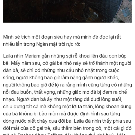
Mình sẽ trích một đoạn siêu hay mà mình đã đọc lại rất
nhiều lần trong Ngàn mặt trời rực rỡ:
Laila nhìn Mariam gắn những sợi rễ khoai lên đầu con búp
bê. Mấy năm sau, cô gái bé nhỏ này sẽ trở thành một người
đàn bà, sẽ chỉ có những nhu cầu nhỏ nhặt trong cuộc
sống, người không bao giờ làm nặng gánh người khác,
người không bao giờ để lộ ra rằng mình cũng từng có những
nỗi đau buồn, thất vọng, những giấc mơ đã bị đem ra chế
nhạo. Người đàn bà ấy như một tảng đá dưới lòng suối,
chịu đựng tất cả mà không một lời ta thán, lòng khoan dung
của bà không bị bào mòn mà được định hình sau từng
dòng nước xiết chảy qua đời bà. Laila đã nhìn thấy phía sau
đôi mắt của cô gái trẻ, sâu thẳm bên trong cô, một cái gì đó