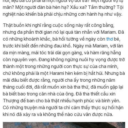
hỏi, liệu bà có phải là một người vợ dối trá? Một người vợ tự
mãn? Một người đàn bà hèn hạ? Xấu xa? Tầm thường? Tội
nghiệt nào khiến bà phải chịu những cơn hành hạ như vậy.
Thật buồn khi nghĩ rằng cuộc sống này rất công bằng,
nhưng đa phần thời gian nó lại quá tàn nhẫn với Mariam. Đã
có những khoảnh khắc, bà hồi tưởng về ngày còn
thơ
bé,
trước khi biết đến những đau khổ. Ngày mà Mariam, với làn
da mịn màng, mái tóc trải dài gọn gàng, và hàm răng hẵng
còn nguyên vẹn. Đang không ngừng nuôi hy vọng được trở
thành một trong những người con thực sự của cha mình,
chứ không phải là một Harami hèn kém bị hắt hủi. Nhưng bà
mãi đâu biết được rằng, người cha ấy trong những năm
tháng cuối đời, đã rất muốn xin bà tha thứ, đã muốn gặp lại
bà biết bao trong căn nhà của ông. Đã tha thiết cầu xin
Thượng đế ban cho bà thật nhiều hạnh phúc và bình yên.
Có những truyện mà người ta chỉ cảm thấy thực sự hối hận
khi nó đã xảy ra và không thể nào cứu vãn được nữa.