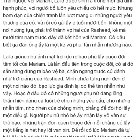
Trái ngược với Mariam, Laila được sinh ra trong một gia đình
hạnh phúc, với người bố luôn yêu chiều cô hết mực. Nhưng
bom đạn của chiến tranh lần lượt mang đi những người yêu
thương của cô. Và rồi cô gái ấy ở tuổi mười bốn, không một
nơi nương tựa, phải trở thành vợ hai của Rasheed, kẻ mà
mười tám năm trước đây đã kết hôn với Mariam. Cô đâu
biết gã đàn ông ấy là một kẻ vũ phu, tàn nhẫn nhường nào.
Laila giống như ánh mặt trời rực rỡ bao phủ lấy cuộc đời
tăm tối của Mariam. Là lần đầu tiên trong cuộc đời, có ai đó
sẵn sàng đứng ra bảo vệ bà, chặn ngang trước cú đánh
như trời giáng của Rasheed. Mình chưa từng nghĩ đến ở
một nơi nào đó, bạo lực gia đình lại có thể tàn nhẫn như
vậy. Hoặc ở đâu đó có những người phụ nữ đang lặng
thầm hiến dâng cả tuổi trẻ cho những yêu cầu, cho những
nhẫn tâm, nhỏ nhen của chồng mình, chẳng để đòi hỏi lấy
một điều gì. Người phụ nữ nhỏ bé ấy nhận lấy vô vàn sự
thô bạo, những trận đòn quen thuộc đến nỗi chẳng có lấy
một tiếng la hét hay lời van xin. Để rồi có lúc Mariam đã tự