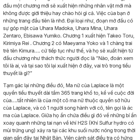
đầu một chương mới sẽ xuất hiện những nhân vật mới mà
không được giới thiệu hay chào hỏi gì cả. Việc của bạn ở
những trang đầu tiên là nhớ. Đại loại như, đoạn mở đầu có
sự góp mặt của Uhara Madoka, Uhara Mina, Uhara
Zentaro, Ebisawa Yumiko. Chương 1 xuất hiện Takeo Toru,
Kirimiya Rei . Chương 2 có Maeyama Yoko và 1 chàng trai
trẻ tên Kimura…. cứ tiếp tục như thế, và họ sẽ xuất hiện từ
đầu chương như thách thức người đọc là “Nào, đoán xem
tôi là ai, và tại sao tôi lại xuất hiện ở đây, vai trò trong tiểu
thuyết là gì?”
Tạm gác lại những điều đó, Ma nữ của Laplace là một
quyển tiểu thuyết dài tầm 365 trang khổ to, kể về cuộc đời
của….tất nhiên là của một cô ma nữ thuộc quyền sở hữu
của Laplace, và có 1 người song hành với cô, tên gọi là ác
ma của Laplace. Giữa họ ẩn chứa điều gì đó về những bí ẩn
xoay quanh những tai nạn về khí H2S (Khí Sulfur hydro có
mùi trứng ung) xảy ra tại các khu suối nước nóng trong thời
gian gần đây tại Nhật Bản. Viên cảnh sát điều tra có hứng