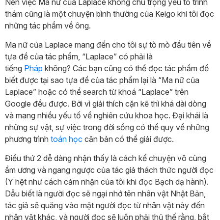
Nên việc Ma nữ của Laplace không chú trọng yếu tố trinh
thám cũng là một chuyện bình thường của Keigo khi tôi đọc
những tác phẩm về ông.
Ma nữ của Laplace mang đến cho tôi sự tò mò đầu tiên về
tựa đề của tác phẩm, “Laplace” có phải là
tiếng
Pháp
không? Các bạn cũng có thể đọc tác phẩm để
biết được tại sao tựa đề của tác phẩm lại là “Ma nữ của
Laplace” hoặc có thể search từ khoá “Laplace” trên
Google đều được. Bởi vì giải thích cặn kẽ thì khá dài dòng
và mang nhiều yếu tố về nghiên cứu khoa học. Đại khái là
những sự vật, sự việc trong đời sống có thể quy về những
phương trình
toán học
căn bản có thể giải được.
Điều thứ 2 dễ dàng nhận thấy là cách kể chuyện vô cùng
ẩm ương và ngang ngược của tác giả thách thức người đọc
(Y hệt như cách cảm nhận của tôi khi đọc Bạch dạ hành).
Dẫu biết là người đọc sẽ ngại nhớ tên nhân vật Nhật Bản,
tác giả sẽ quăng vào mặt người đọc từ nhân vật này đến
nhân vật khác, và người đọc sẽ luôn phải thủ thế rằng, bắt