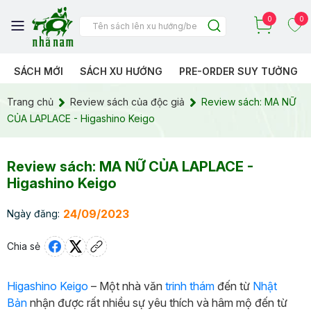
0
0
SÁCH MỚI
SÁCH XU HƯỚNG
PRE-ORDER SUY TƯỞNG
Trang chủ
Review sách của độc giả
Review sách: MA NỮ
CỦA LAPLACE - Higashino Keigo
Review sách: MA NỮ CỦA LAPLACE -
Higashino Keigo
24/09/2023
Ngày đăng:
Chia sẻ
Higashino Keigo
– Một nhà văn
trinh thám
đến từ
Nhật
Bản
nhận được rất nhiều sự yêu thích và hâm mộ đến từ