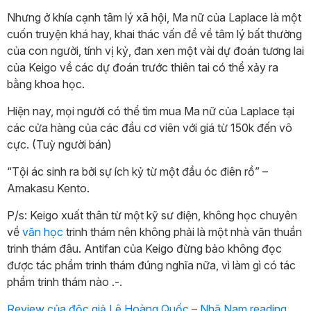
Nhưng ở khía cạnh tâm lý xã hội, Ma nữ của Laplace là một
cuốn truyện khá hay, khai thác vấn đề về tâm lý bất thường
của con người, tính vị kỷ, đan xen một vài dự đoán tương lai
của Keigo về các dự đoán trước thiên tai có thể xảy ra
bằng khoa học.
Hiện nay, mọi người có thể tìm mua Ma nữ của Laplace tại
các cửa hàng của các đầu cơ viên với giá từ 150k đến vô
cực. (Tuỳ người bán)
“Tội ác sinh ra bởi sự ích kỷ từ một đầu óc điên rồ” –
Amakasu Kento.
P/s: Keigo xuất thân từ một kỹ sư điện, không học chuyên
về
văn học
trinh thám nên không phải là một nhà văn thuần
trinh thám đâu. Antifan của Keigo đừng bảo không đọc
được tác phẩm trinh thám đúng nghĩa nữa, vì làm gì có tác
phẩm trinh thám nào .-.
Review của độc giả Lê Hoàng Quốc – Nhã Nam reading