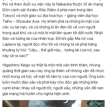
thú và theo đuổi vụ việc này là Nakaoka thuộc tổ án mạng
Đồn cảnh sát Azabu Kita (Nằm ở phía nam trung tâm
Tokyo) và một giáo sư địa hoá học – giảng viên đại học
Taiho – Shusuke Aoe. Họ khám phá ra những bí mật của
các vụ tai nạn, và cả những bí ẩn đen tối về con người
trong quá khứ và cả một bí mật liên quan tới đất nước Nhật
Bản và tương lai của nhân loại. Để khi gấp Ma nữ của
Laplace lại, người đọc như tôi và chúng ta sẽ phải bâng
khuâng tự hỏi: “Liệu… thế giới này… tương lai của nó, sau
này sẽ ra sao?”
Higashino Keigo sự thật là một nhà văn trinh thám, nhưng
quãng thời gian sau này ông lại thiên về những vấn đề nhức
nhối trong xã hội, về mặt tối tâm lý của con người. Ông luôn
luôn muốn đào sâu và phơi bày cho độc giả những khía
cạnh khác nhau về người tốt, người xấu, những vấn đề nan
giải mang hơi hướm chủ nghĩa hiện sinh.