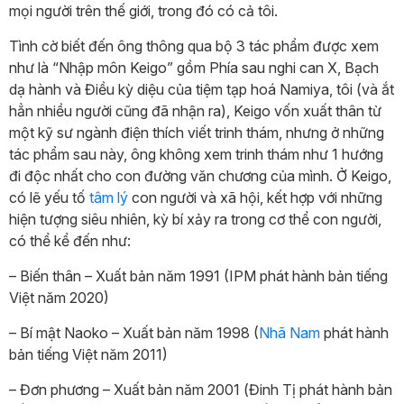
mọi người trên thế giới, trong đó có cả tôi.
Tình cờ biết đến ông thông qua bộ 3 tác phẩm được xem
như là “Nhập môn Keigo” gồm Phía sau nghi can X, Bạch
dạ hành và Điều kỳ diệu của tiệm tạp hoá Namiya, tôi (và ắt
hẳn nhiều người cũng đã nhận ra), Keigo vốn xuất thân từ
một kỹ sư ngành điện thích viết trinh thám, nhưng ở những
tác phẩm sau này, ông không xem trinh thám như 1 hướng
đi độc nhất cho con đường văn chương của mình. Ở Keigo,
có lẽ yếu tố
tâm lý
con người và xã hội, kết hợp với những
hiện tượng siêu nhiên, kỳ bí xảy ra trong cơ thể con người,
có thể kể đến như:
– Biến thân – Xuất bản năm 1991 (IPM phát hành bản tiếng
Việt năm 2020)
– Bí mật Naoko – Xuất bản năm 1998 (
Nhã Nam
phát hành
bản tiếng Việt năm 2011)
– Đơn phương – Xuất bản năm 2001 (Đinh Tị phát hành bản