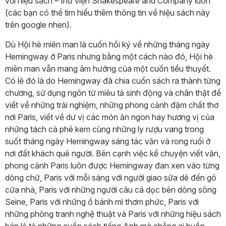
với hiệu sách – thư viện Shakespeare and Company luôn
(các bạn có thể tìm hiểu thêm thông tin về hiệu sách này
trên google nhen).
Dù Hội hè miên man là cuốn hồi ký về những tháng ngày
Hemingway ở Paris nhưng bằng một cách nào đó, Hội hè
miên man vẫn mang âm hưởng của một cuốn tiểu thuyết.
Có lẽ đó là do Hemingway đã chia cuốn sách ra thành từng
chương, sử dụng ngôn từ miêu tả sinh động và chân thật để
viết về những trải nghiệm, những phong cảnh đậm chất thơ
nơi Paris, viết về dư vị các món ăn ngon hay hương vị của
những tách cà phê kem cùng những ly rượu vang trong
suốt tháng ngày Hemingway sáng tác văn và rong ruổi ở
nơi đất khách quê người. Bên cạnh việc kể chuyện viết văn,
phong cảnh Paris luôn được Hemingway đan xen vào từng
dòng chữ, Paris với mỗi sáng với người giao sữa dê đến gõ
cửa nhà, Paris với những người câu cá dọc bên dòng sông
Seine, Paris với những ổ bánh mì thơm phức, Paris với
những phòng tranh nghệ thuật và Paris với những hiệu sách
bán lẻ tẻ những cuốn sách tiếng Anh mà chẳng ai buồn