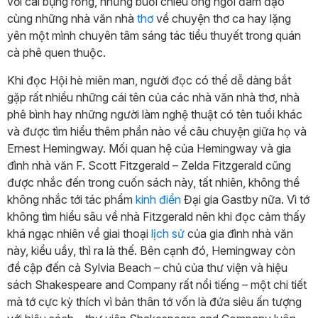
với cái bụng rỗng, những buổi chiều ông ngồi đàm đạo
cùng những nhà văn nhà
thơ
về chuyện thơ ca hay lặng
yên một mình chuyên tâm sáng tác tiểu thuyết trong quán
cà phê quen thuộc.
Khi đọc Hội hè miên man, người đọc có thể dễ dàng bắt
gặp rất nhiều những cái tên của các nhà văn nhà thơ, nhà
phê bình hay những người làm nghệ thuật có tên tuổi khác
và được tìm hiểu thêm phần nào về câu chuyện giữa họ và
Ernest Hemingway. Mối quan hệ của Hemingway và gia
đình nhà văn F. Scott Fitzgerald – Zelda Fitzgerald cũng
được nhắc đến trong cuốn sách này, tất nhiên, không thể
không nhắc tới tác phẩm
kinh điển
Đại gia Gastby nữa. Vì tớ
không tìm hiểu sâu về nhà Fitzgerald nên khi đọc cảm thấy
khá ngạc nhiên về giai thoại
lịch sử
của gia đình nhà văn
này, kiểu uầy, thì ra là thế. Bên cạnh đó, Hemingway còn
đề cập đến cả Sylvia Beach – chủ của thư viện và hiệu
sách Shakespeare and Company rất nổi tiếng – một chi tiết
mà tớ cực kỳ thích vì bản thân tớ vốn là đứa siêu ấn tượng