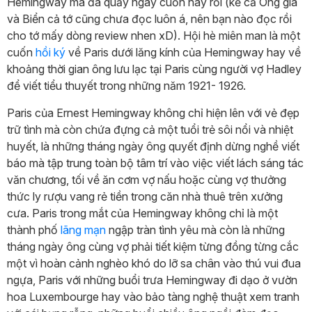
Hemingway mà đã quẩy ngay cuốn này rồi (kể cả Ông già
và Biển cả tớ cũng chưa đọc luôn á, nên bạn nào đọc rồi
cho tớ mấy dòng review nhen xD). Hội hè miên man là một
cuốn
hồi ký
về Paris dưới lăng kính của Hemingway hay về
khoảng thời gian ông lưu lạc tại Paris cùng người vợ Hadley
để viết tiểu thuyết trong những năm 1921- 1926.
Paris của Ernest Hemingway không chỉ hiện lên với vẻ đẹp
trữ tình mà còn chứa đựng cả một tuổi trẻ sôi nổi và nhiệt
huyết, là những tháng ngày ông quyết định dừng nghề viết
báo mà tập trung toàn bộ tâm trí vào việc viết lách sáng tác
văn chương, tối về ăn cơm vợ nấu hoặc cùng vợ thưởng
thức ly rượu vang rẻ tiền trong căn nhà thuê trên xưởng
cưa. Paris trong mắt của Hemingway không chỉ là một
thành phố
lãng mạn
ngập tràn tình yêu mà còn là những
tháng ngày ông cùng vợ phải tiết kiệm từng đồng từng cắc
một vì hoàn cảnh nghèo khó do lỡ sa chân vào thú vui đua
ngựa, Paris với những buổi trưa Hemingway đi dạo ở vườn
hoa Luxembourge hay vào bảo tàng nghệ thuật xem tranh