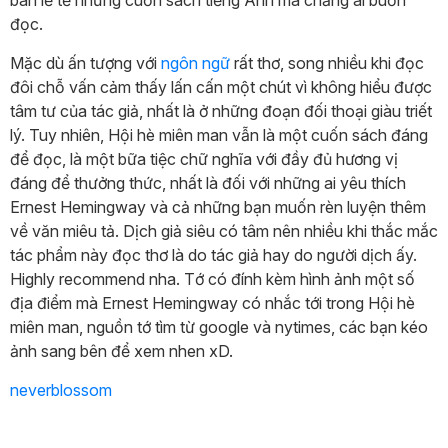
đọc.
Mặc dù ấn tượng với
ngôn ngữ
rất thơ, song nhiều khi đọc
đôi chỗ vấn cảm thấy lấn cấn một chút vì không hiểu được
tâm tư của tác giả, nhất là ở những đoạn đối thoại giàu triết
lý. Tuy nhiên, Hội hè miên man vẫn là một cuốn sách đáng
để đọc, là một bữa tiệc chữ nghĩa với đầy đủ hương vị
đáng để thưởng thức, nhất là đối với những ai yêu thích
Ernest Hemingway và cả những bạn muốn rèn luyện thêm
về văn miêu tả. Dịch giả siêu có tâm nên nhiều khi thắc mắc
tác phẩm này đọc thơ là do tác giả hay do người dịch ấy.
Highly recommend nha. Tớ có đính kèm hình ảnh một số
địa điểm mà Ernest Hemingway có nhắc tới trong Hội hè
miên man, nguồn tớ tìm từ google và nytimes, các bạn kéo
ảnh sang bên để xem nhen xD.
neverblossom