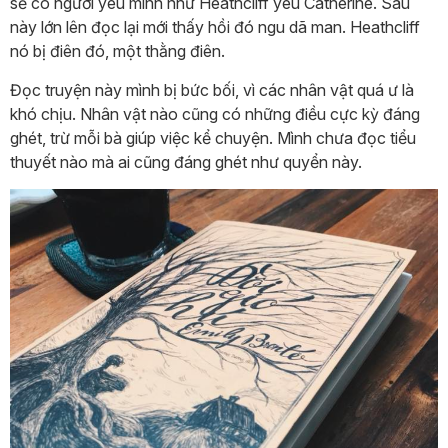
sẽ có người yêu mình như Heathcliff yêu Catherine. Sau
này lớn lên đọc lại mới thấy hồi đó ngu dã man. Heathcliff
nó bị điên đó, một thằng điên.
Đọc truyện này mình bị bức bối, vì các nhân vật quá ư là
khó chịu. Nhân vật nào cũng có những điều cực kỳ đáng
ghét, trừ mỗi bà giúp việc kể chuyện. Mình chưa đọc tiểu
thuyết nào mà ai cũng đáng ghét như quyển này.