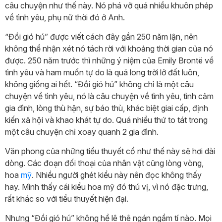
câu chuyện như thế này. Nó phá vỡ quá nhiều khuôn phép
về tình yêu, phụ nữ thời đó ở Anh.
“Đồi gió hú” được viết cách đây gần 250 năm lận, nên
không thể nhận xét nó tách rời với khoảng thời gian của nó
được. 250 năm trước thì những ý niệm của Emily Brontë về
tình yêu và ham muốn tự do là quá long trời lở đất luôn,
không giống ai hết. “Đồi gió hú” không chỉ là một câu
chuyện về tình yêu, nó là câu chuyện về tình yêu, tình cảm
gia đình, lòng thù hận, sự báo thù, khác biệt giai cấp, định
kiến xã hội và khao khát tự do. Quá nhiều thứ to tát trong
một câu chuyện chỉ xoay quanh 2 gia đình.
Văn phong của những tiểu thuyết cổ như thế này sẽ hơi dài
dòng. Các đoạn đối thoại của nhân vật cũng lòng vòng,
hoa
mỹ
. Nhiều người ghét kiểu này nên đọc không thấy
hay. Mình thấy cái kiểu hoa mỹ đó thú vị, vì nó đặc trưng,
rất khác so với tiểu thuyết hiện đại.
Nhưng “Đồi gió hú” không hề lê thê ngán ngẩm tí nào. Mọi