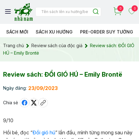
0
0
SÁCH MỚI
SÁCH XU HƯỚNG
PRE-ORDER SUY TƯỞNG
Trang chủ
Review sách của độc giả
Review sách: ĐỒI GIÓ
HÚ – Emily Brontë
Review sách: ĐỒI GIÓ HÚ – Emily Brontë
23/09/2023
Ngày đăng:
Chia sẻ
9/10
Hồi bé, đọc “
Đồi gió hú
” lần đầu, mình từng mong sau này