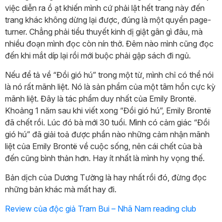
việc diễn ra ồ ạt khiến mình cứ phải lật hết trang này đến
trang khác không dừng lại được, đúng là một quyển page-
turner. Chẳng phải tiểu thuyết kinh dị giật gân gì đâu, mà
nhiều đoạn mình đọc còn nín thở. Đêm nào mình cũng đọc
đến khi mắt díp lại rồi mới buộc phải gập sách đi ngủ.
Nếu để tả về “Đồi gió hú” trong một từ, mình chỉ có thể nói
là nó rất mãnh liệt. Nó là sản phẩm của một tâm hồn cực kỳ
mãnh liệt. Đây là tác phẩm duy nhất của Emily Brontë.
Khoảng 1 năm sau khi viết xong “Đồi gió hú”, Emily Brontë
đã chết rồi. Lúc đó bà mới 30 tuổi. Mình có cảm giác “Đồi
gió hú” đã giải toả được phần nào những cảm nhận mãnh
liệt của Emily Brontë về cuộc sống, nên cái chết của bà
đến cũng bình thản hơn. Hay ít nhất là mình hy vọng thế.
Bản dịch của Dương Tường là hay nhất rồi đó, đừng đọc
những bản khác mà mất hay đi.
Review của độc giả Tram Bui – Nhã Nam reading club