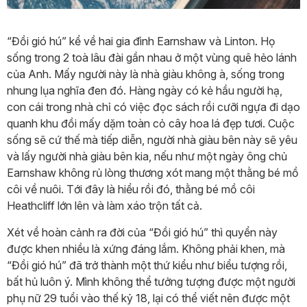
“Đồi gió hú” kể về hai gia đình Earnshaw và Linton. Họ
sống trong 2 toà lâu đài gần nhau ở một vùng quê hẻo lánh
của Anh. Mấy người này là nhà giàu không à, sống trong
nhung lụa nghĩa đen đó. Hàng ngày có kẻ hầu người hạ,
con cái trong nhà chỉ có việc đọc sách rồi cưỡi ngựa đi dạo
quanh khu đồi mấy dặm toàn cỏ cây hoa lá đẹp tươi. Cuộc
sống sẽ cứ thế mà tiếp diễn, người nhà giàu bên này sẽ yêu
và lấy người nhà giàu bên kia, nếu như một ngày ông chủ
Earnshaw không rủ lòng thương xót mang một thằng bé mồ
côi về nuôi. Tới đây là hiểu rồi đó, thằng bé mồ côi
Heathcliff lớn lên và làm xáo trộn tất cả.
Xét về hoàn cảnh ra đời của “Đồi gió hú” thì quyển này
được khen nhiều là xứng đáng lắm. Không phải khen, mà
“Đồi gió hú” đã trở thành một thứ kiểu như biểu tượng rồi,
bất hủ luôn ý. Mình không thể tưởng tượng được một người
phụ nữ 29 tuổi vào thế kỷ 18, lại có thể viết nên được một