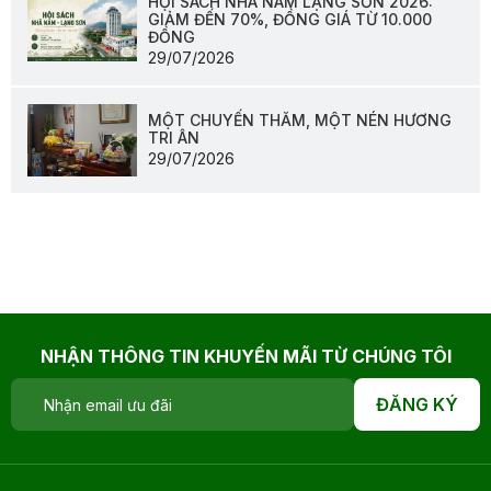
HỘI SÁCH NHÃ NAM LẠNG SƠN 2026:
GIẢM ĐẾN 70%, ĐỒNG GIÁ TỪ 10.000
ĐỒNG
29/07/2026
MỘT CHUYẾN THĂM, MỘT NÉN HƯƠNG
TRI ÂN
29/07/2026
NHẬN THÔNG TIN KHUYẾN MÃI TỪ CHÚNG TÔI
ĐĂNG KÝ