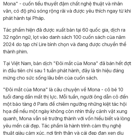
Mona" - cuốn tiểu thuyết đậm chất nghệ thuật và nhân
văn, có độ phủ sóng rộng rãi và được yêu thích ngay từ khi
phát hành tại Pháp.
Tác phẩm hiện đã được xuất bản tại 60 quốc gia, dịch ra
32 ngôn ngữ, lọt vào danh sách 100 cuốn sách của năm
2024 do tạp chí Lire bình chọn và đang được chuyển thể
thành phim.
Tại Việt Nam, bản dịch "Đôi mắt của Mona" đã bán hết đợt
in đầu tiên chỉ sau 1 tuần phát hành, đây là tín hiệu đáng
mừng cho sức sống lâu bền của cuốn sách.
"Đôi mắt của Mona" là câu chuyện về Mona - cô bé 10
tuổi đang dần mất thị lực. Mỗi tuần, người ông dẫn cô đến
một bảo tàng ở Paris để chiêm ngưỡng những kiệt tác hội
họa để nếu một ngày không còn nhìn thấy cảnh vật xung
quanh, Mona vẫn sẽ trưởng thành với vốn hiểu biết và lòng
yêu mến cái đẹp. Tác phẩm là hành trình cảm thụ nghệ
thuật giàu cảm xúc, nơi tình thân và cái đẹp đan xen dịu