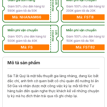
N
L
Ư
U
C
O
U
P
O
Giảm 50% cho đơn hàng từ
Giảm 100% cho đơn hàng từ
590K giảm tối đa 50K
200K giảm tối đa 20K
Mã: NHANAM66
Mã: FST8
Miễn phí vận chuyển
Miễn phí vận chuyển
N
L
Ư
U
C
O
U
P
O
Giảm 100% cho đơn hàng từ
Giảm 100% cho đơn hàng từ
500K giảm tối đa 40K
150K giảm tối đa 15K
Mã: FS
Mã: FST82
Mô tả sản phẩm
Sái Tất Quý là một tiểu thuyết gia làng nhàng, đang lúc bất
đắc chí, anh tình cờ quen biết cô chủ quán đồ nướng bí ẩn
Sở Gia và nhận được một công việc kỳ lạ: mỗi tối thứ Tư
hàng tuần đến quán nghe thực khách kể về những chuyện
ly kỳ mà họ đích thân trải qua rồi ghi chép lại.
Người ngoài hành tinh bắt cóc trẻ em, hành khách biến