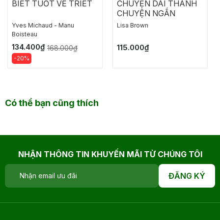
BIẾT TUỐT VỀ TRIẾT
CHUYỆN DÀI THÀNH
CHUYỆN NGẮN
Yves Michaud - Manu
Lisa Brown
Boisteau
134.400₫
115.000₫
168.000₫
-20%
Có thể bạn cũng thích
NHẬN THÔNG TIN KHUYẾN MÃI TỪ CHÚNG TÔI
ĐĂNG KÝ