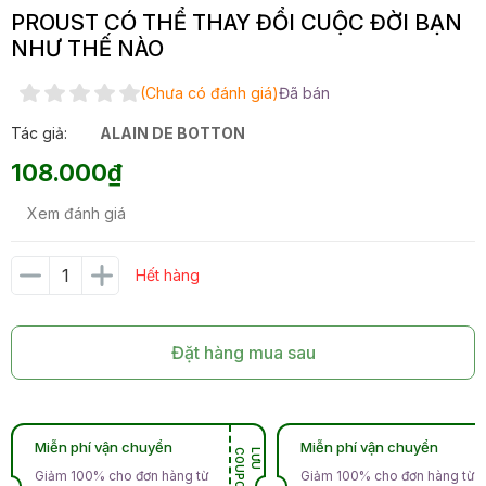
PROUST CÓ THỂ THAY ĐỔI CUỘC ĐỜI BẠN
NHƯ THẾ NÀO
(Chưa có đánh giá)
Đã bán
Tác giả:
ALAIN DE BOTTON
108.000₫
Xem đánh giá
Hết hàng
Đặt hàng mua sau
Miễn phí vận chuyển
Miễn phí vận chuyển
N
L
Ư
U
C
O
U
P
O
Giảm 100% cho đơn hàng từ
Giảm 100% cho đơn hàng từ