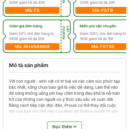
500K giảm tối đa 40K
200K giảm tối đa 20K
Mã: FS
Mã: FST8
Giảm giá đơn hàng
Miễn phí vận chuyển
N
L
Ư
U
C
O
U
P
O
Giảm 50% cho đơn hàng từ
Giảm 100% cho đơn hàng từ
590K giảm tối đa 50K
150K giảm tối đa 15K
Mã: NHANAM66
Mã: FST82
Mô tả sản phẩm
Với con người - sinh vật có trí tuệ và các cảm xúc phức tạp
bậc nhất, sống chưa bao giờ là việc dễ dàng. Làm thế nào
để sống không uổng phí hay chìm trong đau khổ là nỗi trăn
trở của những con người có ý thức sâu sắc về cuộc đời.
Bằng cách tiếp cận độc đáo, Proust có thể thay đổi cuộc
đời của bạn như thế nào của Alain de Botton là một lời giải
đáp cho câu hỏi đó từ cuộc đời và văn chương của Marcel
Proust. Những vấn đề của cuộc sống con người được
Đọc thêm