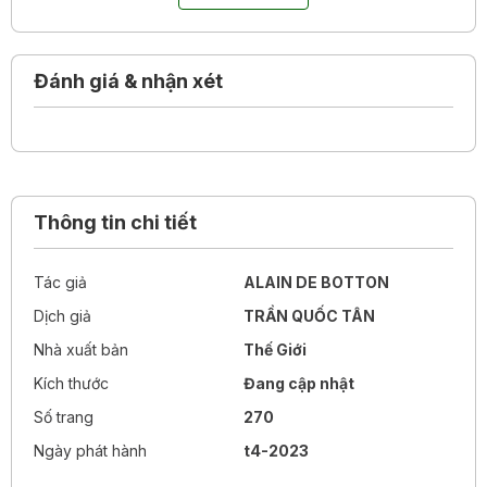
Proust khắc họa qua những câu chuyện và nhân vật của
ông, đó là ý nghĩa của sự tồn tại, cách trải nghiệm đau khổ
và biến chúng thành cơ hội học hỏi, cách trân nhận những
điều bình thường trong cuộc sống, bản chất của các mối
Đánh giá & nhận xét
quan hệ xã hội và cách xử sự hợp lý, quy tắc vận hành của
tình yêu, sức mạnh của nghệ thuật, cách đọc sách mà
không trở nên lệ thuộc…
Thông tin chi tiết
Tác giả
ALAIN DE BOTTON
Dịch giả
TRẦN QUỐC TÂN
Nhà xuất bản
Thế Giới
Kích thước
Đang cập nhật
Số trang
270
Ngày phát hành
t4-2023