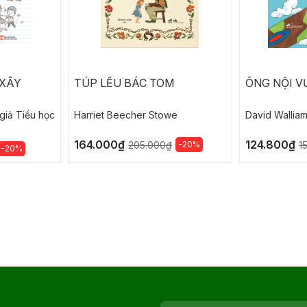
 XÂY
TÚP LỀU BÁC TOM
ÔNG NỘI V
giả Tiểu học
Harriet Beecher Stowe
David Wallia
164.000₫
124.800₫
-20%
205.000₫
1
-20%