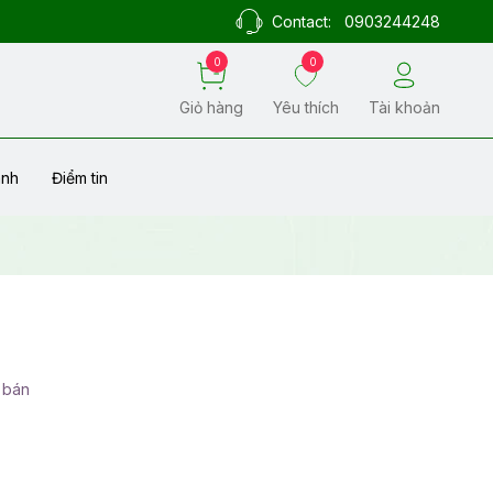
Contact:
0903244248
0
0
Giỏ hàng
Yêu thích
Tài khoản
ành
Điểm tin
 bán