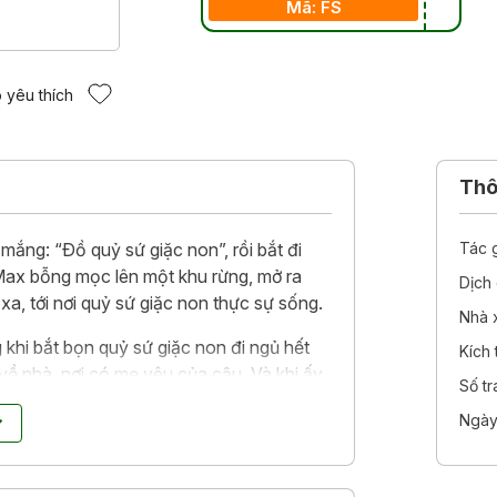
Mã: FS
 yêu thích
Thôn
ắng: “Ðồ quỷ sứ giặc non”, rồi bắt đi
Tác 
Max bỗng mọc lên một khu rừng, mở ra
Dịch 
xa, tới nơi quỷ sứ giặc non thực sự sống.
Nhà 
khi bắt bọn quỷ sứ giặc non đi ngủ hết
Kích
 về nhà, nơi có mẹ yêu của cậu. Và khi ấy,
Số t
Ngày
 kinh điển của thế giới, đã đoạt huân
ược hơn 20 triệu bản trên toàn thế giới.