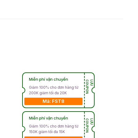
Miễn phí vận chuyển
N
L
Ư
U
C
O
U
P
O
Giảm 100% cho đơn hàng từ
200K giảm tối đa 20K
Mã: FST8
Miễn phí vận chuyển
N
L
Ư
U
C
O
U
P
O
Giảm 100% cho đơn hàng từ
150K giảm tối đa 15K