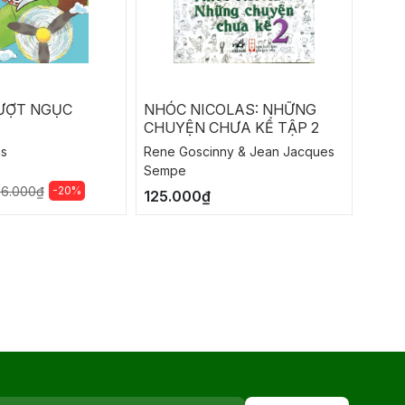
ƯỢT NGỤC
NHÓC NICOLAS: NHỮNG
KHO
CHUYỆN CHƯA KỂ TẬP 2
ms
Rene Goscinny & Jean Jacques
Bảo B
Sempe
130.
-20%
56.000₫
125.000₫