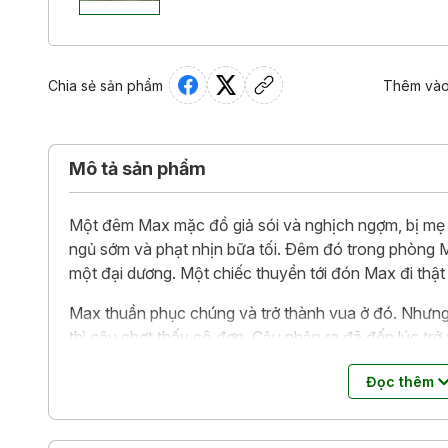
Chia sẻ sản phẩm
Thêm vào
Mô tả sản phẩm
Một đêm Max mặc đồ giả sói và nghịch ngợm, bị mẹ m
ngủ sớm và phạt nhịn bữa tối. Ðêm đó trong phòng 
một đại dương. Một chiếc thuyền tới đón Max đi thật 
Max thuần phục chúng và trở thành vua ở đó. Nhưng 
thì cậu chợt thấy cô đơn. Cậu nhận ra đã đến lúc trở
cậu thấy bữa tối đã sẵn sàng, vẫn còn nóng hổi.
Đọc thêm
Ở nơi quỷ sứ giặc non
là một tác phẩm picture book
chương Caldecott, được dịch ra 32 thứ tiếng và bán đ