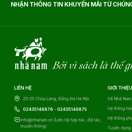
NHẬN THÔNG TIN KHUYẾN MÃI TỪ CHÚNG
Bởi vì sách là thế g
LIÊN HỆ
GIỚI THIỆ
23-25 Chùa Láng, Đống Đa Hà Nội.
Về Nhã Nam
Hệ thống hi
02435146876
-
02435146875
Hệ thống ph
info@nhanam.vn (Liên hệ hợp tác, đối tác,
truyền thông)
Tuyển dụng