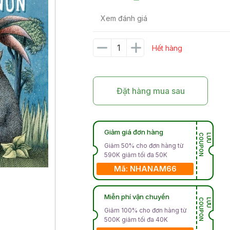
Xem đánh giá
Hết hàng
Đặt hàng mua sau
Giảm giá đơn hàng
N
L
Ư
U
C
O
U
P
O
Giảm 50% cho đơn hàng từ
590K giảm tối đa 50K
Mã: NHANAM66
Miễn phí vận chuyển
N
L
Ư
U
C
O
U
P
O
Giảm 100% cho đơn hàng từ
500K giảm tối đa 40K