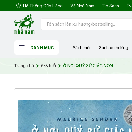
Hệ Thống Cửa Hàng
Về Nhã Nam
Tin Sách
Ev
Sách mới
Sách xu hướng
DANH MỤC
Trang chủ
6-8 tuổi
Ở NƠI QUỶ SỨ GIẶC NON