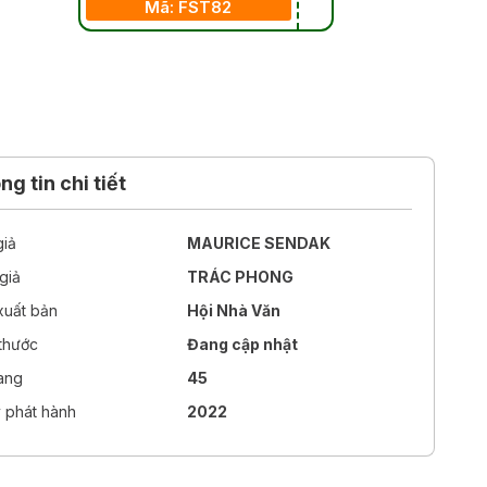
Mã: FST82
g tin chi tiết
giả
MAURICE SENDAK
giả
TRÁC PHONG
xuất bản
Hội Nhà Văn
 thước
Đang cập nhật
rang
45
 phát hành
2022