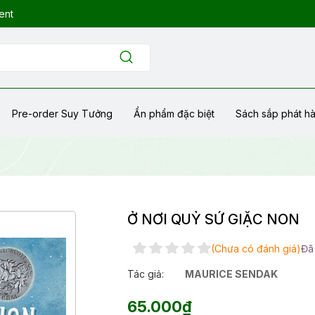
ent
Pre-order Suy Tưởng
Ẩn phẩm đặc biệt
Sách sắp phát h
Ở NƠI QUỶ SỨ GIẶC NON
(Chưa có đánh giá)
Đã
Tác giả:
MAURICE SENDAK
65.000₫