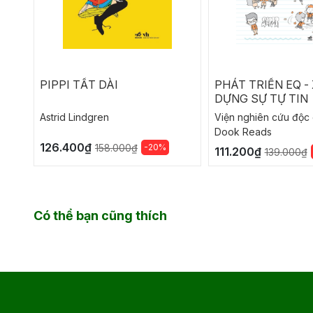
PIPPI TẤT DÀI
PHÁT TRIỂN EQ -
DỰNG SỰ TỰ TIN
Astrid Lindgren
Viện nghiên cứu độc 
Dook Reads
126.400₫
-20%
158.000₫
111.200₫
139.000₫
Có thể bạn cũng thích