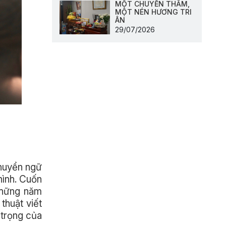
MỘT CHUYẾN THĂM,
MỘT NÉN HƯƠNG TRI
ÂN
29/07/2026
huyển ngữ
hình. Cuốn
những năm
thuật viết
 trọng của