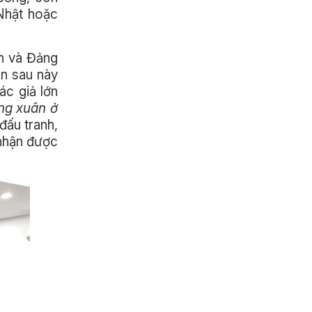
 Nhật hoặc
ân và Đảng
an sau này
ác giả lớn
ng xuân ở
đấu tranh,
 nhận được