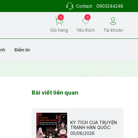
Contact:
0903244248
0
0
Giỏ hàng
Yêu thích
Tài khoản
ành
Điểm tin
Bài viết liên quan
KỲ TÍCH CỦA TRUYỆN
TRANH HÀN QUỐC:
05/08/2026