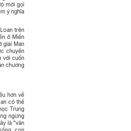
đó mời gọi
ếm ý nghĩa
 Loan trên
iến ở Miến
ở giải Man
ợc chuyển
n với cuốn
văn chương
iều hơn về
oan có thể
 học Trung
ông ngừng
ây là “văn
 sống, con