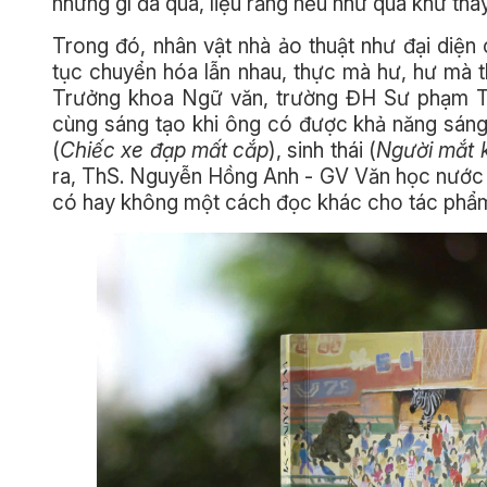
những gì đã qua, liệu rằng nếu như quá khứ tha
Trong đó, nhân vật nhà ảo thuật như đại diện 
tục chuyển hóa lẫn nhau, thực mà hư, hư mà
Trưởng khoa Ngữ văn, trường ĐH Sư phạm TP
cùng sáng tạo khi ông có được khả năng sáng t
(
Chiếc xe đạp mất cắp
), sinh thái (
Người mắt 
ra, ThS. Nguyễn Hồng Anh - GV Văn học nước 
có hay không một cách đọc khác cho tác phẩm