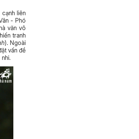
 cạnh liên
Vân - Phó
hà văn vô
hiến tranh
nh
). Ngoài
đặt vấn đề
nhi.