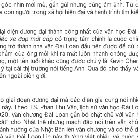
ới góc nhìn mới mẻ, gần gũi nhưng cũng ám ảnh. Từ 
 con người trong xã hội hiện đại và hành trình tìm ki
ại diện đương đại thành công nhất của văn học Đài
iếc xe đạp mất cắp
có trọng tâm chính là cuộc ch
ng trở thành nhà văn Đài Loan đầu tiên được đề cử 
 phẩm của ông mỗi khi ra mắt luôn nhanh chóng đư
g, một tên tuổi khác cũng được chú ý là Kevin Che
 tại cái thị trường nói tiếng Anh. Qua đó cho thấy 
n ngoài biên giới.
ào giai đoạn đương đại mà các diễn giả cũng nói nh
ổ này. Theo TS. Phan Thu Vân, lịch sử văn học Đài L
 1920, văn chương Đài Loan gắn bó chặt chẽ với văn
ắt” cho Nhật thế nhưng mạch đập nói trên vẫn kh
 ảnh hưởng của Nhật Bản lên văn chương và có thể đ
à văn Đài Loan lúc này thường viết nhiều về cuộc