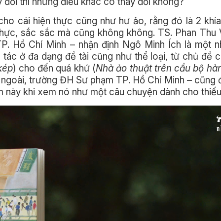
y đổi thì những điều khác có thay đổi không?
cho cái hiện thực cũng như hư ảo, rằng đó là 2 khía
 thực, sắc sắc mà cũng không không. TS. Phan Thu 
. Hồ Chí Minh – nhận định Ngô Minh Ích là một n
ác ở đa dạng đề tài cũng như thể loại, từ chủ đề c
kép
) cho đến quá khứ (
Nhà ảo thuật trên cầu bộ hà
ngoài, trường ĐH Sư phạm TP. Hồ Chí Minh – cũng 
 này khi xem nó như một câu chuyện dành cho thiếu 