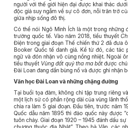
người với thế giới hiện đại được khai thác dư
độc giả suy ngẫm về sự cô đơn, nỗi trăn trở của
giữa nhịp sống đô thị.
Có thể nói Ngô Minh Ích là một trong những đ
trường quốc tế. Vào năm 2018, tiểu thuyết
Ch
Điện trong giai đoạn Thế chiến thứ 2 đã đưa ô
Booker Quốc tế danh giá. Kể từ đó, các tác
ngữ và đón nhận vô cùng nồng nhiệt. Ngoài ôn
tiểu thuyết
Vùng đất quỷ tha ma bắt
được chú ý
Đài Loan đang dần bùng nổ và được ghi nhận bê
Văn học Đài Loan và những chặng đường
Tại buổi tọa đàm, không chỉ tập trung riêng v
một lịch sử có phần rộng dài của vùng lãnh th
chia ra làm 5 giai đoạn. Đầu tiên, trước năm
Quốc dẫu năm 1895 thì đảo quốc này được “c
tuôn chảy. Giai đoạn 1920 – 1945 đánh dấu sự
chương thuộc địa Nhật”. Theo bà Vân, các nh