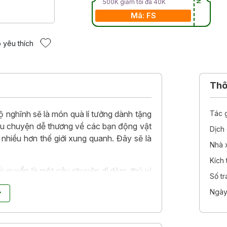
500K giảm tối đa 40K
Mã: FS
 yêu thích
Thôn
ộ nghĩnh sẽ là món quà lí tưởng dành tặng
Tác 
u chuyện dễ thương về các bạn động vật
Dịch 
nhiều hơn thế giới xung quanh. Đây sẽ là
Nhà 
Kích
 quyển là một câu chuyện dí dỏm, thú vị
Số t
Ngày
o nhiêu là bím tóc, Nhà ô, Mỏ dẹt và mỏ
iếc khăn thơm, Bàn tay ngòn ngọt.