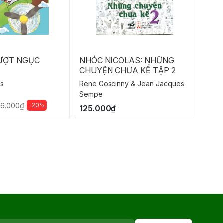
ƯỢT NGỤC
NHÓC NICOLAS: NHỮNG
KHO
CHUYỆN CHƯA KỂ TẬP 2
ms
Rene Goscinny & Jean Jacques
Bảo B
Sempe
130.
-20%
56.000₫
125.000₫