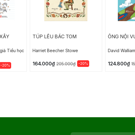
 XÂY
TÚP LỀU BÁC TOM
ÔNG NỘI V
giả Tiểu học
Harriet Beecher Stowe
David Wallia
164.000₫
124.800₫
-20%
205.000₫
1
-20%