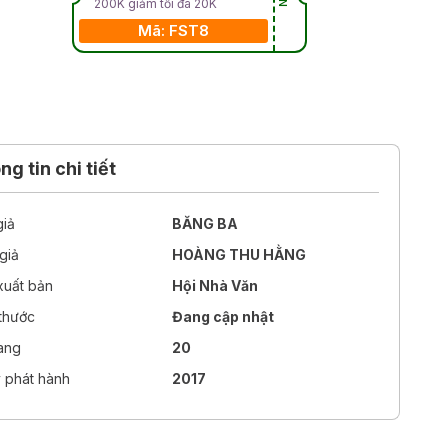
200K giảm tối đa 20K
Mã: FST8
g tin chi tiết
giả
BĂNG BA
giả
HOÀNG THU HẰNG
xuất bản
Hội Nhà Văn
 thước
Đang cập nhật
rang
20
 phát hành
2017