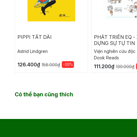
PIPPI TẤT DÀI
PHÁT TRIỂN EQ -
DỰNG SỰ TỰ TIN
Astrid Lindgren
Viện nghiên cứu độc 
Dook Reads
126.400₫
-20%
158.000₫
111.200₫
139.000₫
Có thể bạn cũng thích