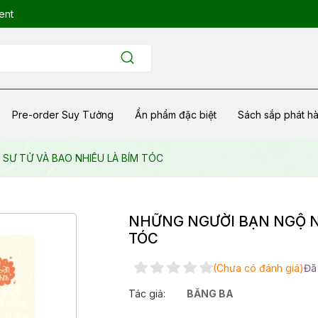
ent
Pre-order Suy Tưởng
Ẩn phẩm đặc biệt
Sách sắp phát h
SƯ TỬ VÀ BAO NHIÊU LÀ BÍM TÓC
NHỮNG NGƯỜI BẠN NGỘ NG
TÓC
(Chưa có đánh giá)
Đã
Tác giả:
BĂNG BA