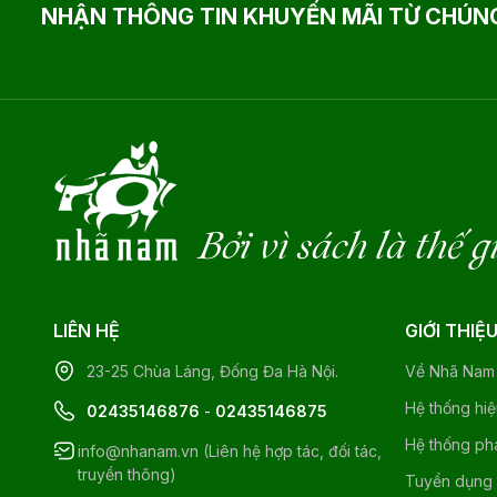
NHẬN THÔNG TIN KHUYẾN MÃI TỪ CHÚNG
Bởi vì sách là thế g
LIÊN HỆ
GIỚI THIỆ
23-25 Chùa Láng, Đống Đa Hà Nội.
Về Nhã Nam
Hệ thống hi
02435146876
-
02435146875
Hệ thống ph
info@nhanam.vn (Liên hệ hợp tác, đối tác,
truyền thông)
Tuyển dụng