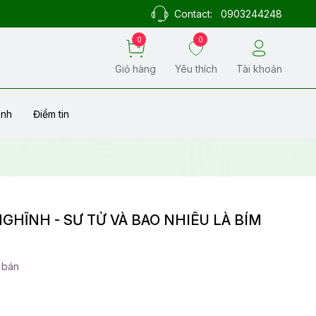
Contact:
0903244248
0
0
Giỏ hàng
Yêu thích
Tài khoản
ành
Điểm tin
HĨNH - SƯ TỬ VÀ BAO NHIÊU LÀ BÍM
 bán