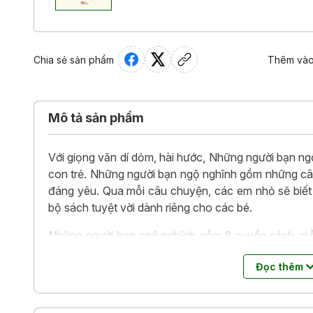
Chia sẻ sản phẩm
Thêm vào
Mô tả sản phẩm
Với giọng văn dí dỏm, hài hước, Những người bạn ng
con trẻ. Những người bạn ngộ nghĩnh gồm những câ
đáng yêu. Qua mỗi câu chuyện, các em nhỏ sẽ biết 
bộ sách tuyệt vời dành riêng cho các bé.
Những người bạn ngộ nghĩnh gồm 8 quyển sách, mỗi
về những người bạn động vật đáng yêu.
Đọc thêm
8 quyển sách bao gồm: Vịt con ăn sao, Sử tử và ba
nhọn, Mèo con tè dầm, Hàm răng của khủng long, Ch