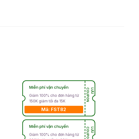
Miễn phí vận chuyển
N
L
Ư
U
C
O
U
P
O
Giảm 100% cho đơn hàng từ
150K giảm tối đa 15K
Mã: FST82
Miễn phí vận chuyển
N
L
Ư
U
C
O
U
P
O
Giảm 100% cho đơn hàng từ