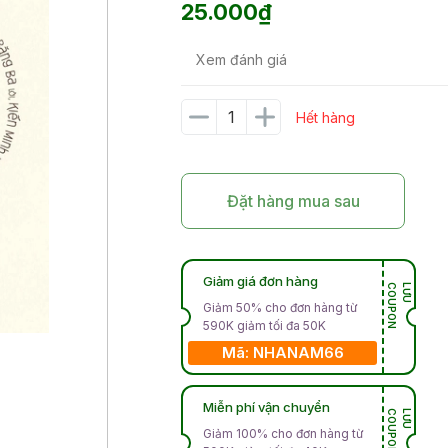
25.000₫
Xem đánh giá
Hết hàng
Đặt hàng mua sau
Giảm giá đơn hàng
N
L
Ư
U
C
O
U
P
O
Giảm 50% cho đơn hàng từ
590K giảm tối đa 50K
Mã: NHANAM66
Miễn phí vận chuyển
N
L
Ư
U
C
O
U
P
O
Giảm 100% cho đơn hàng từ