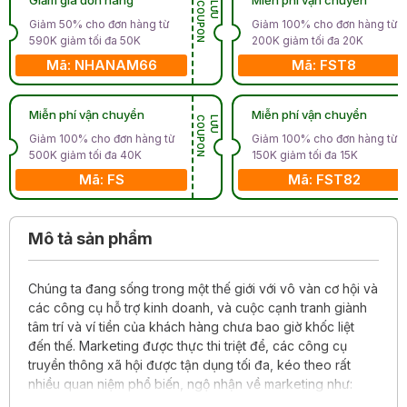
N
L
Ư
U
C
O
U
P
O
Giảm 50% cho đơn hàng từ
Giảm 100% cho đơn hàng từ
590K giảm tối đa 50K
200K giảm tối đa 20K
Mã: NHANAM66
Mã: FST8
Miễn phí vận chuyển
Miễn phí vận chuyển
N
L
Ư
U
C
O
U
P
O
Giảm 100% cho đơn hàng từ
Giảm 100% cho đơn hàng từ
500K giảm tối đa 40K
150K giảm tối đa 15K
Mã: FS
Mã: FST82
Mô tả sản phẩm
Chúng ta đang sống trong một thế giới với vô vàn cơ hội và
các công cụ hỗ trợ kinh doanh, và cuộc cạnh tranh giành
tâm trí và ví tiền của khách hàng chưa bao giờ khốc liệt
đến thế. Marketing được thực thi triệt để, các công cụ
truyền thông xã hội được tận dụng tối đa, kéo theo rất
nhiều quan niệm phổ biến, ngộ nhận về marketing như: