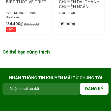
BIẾT TUỐT VỀ TRIẾT
CHUYỆN DÀI THÀNH
CHUYỆN NGẮN
Yves Michaud - Manu
Lisa Brown
Boisteau
134.400₫
115.000₫
168.000₫
-20%
Có thể bạn cũng thích
NHẬN THÔNG TIN KHUYẾN MÃI TỪ CHÚNG TÔI
ĐĂNG KÝ