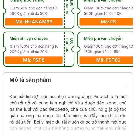
N
L
Ư
U
C
O
U
P
O
Giảm 50% cho đơn hàng từ
Giảm 100% cho đơn hàng từ
590K giảm tối đa 50K
500K giảm tối đa 40K
Mã: NHANAM66
Mã: FS
Miễn phí vận chuyển
Miễn phí vận chuyển
N
L
Ư
U
C
O
U
P
O
Giảm 100% cho đơn hàng từ
Giảm 100% cho đơn hàng từ
200K giảm tối đa 20K
150K giảm tối đa 15K
Mã: FST8
Mã: FST82
Mô tả sản phẩm
Đôi mắt linh lợi, cái mũi nhọn dài ngoằng, Pinocchio là một
chú rối gỗ vô cùng tinh nghịch! Vừa được đẽo xong, chú
đã thè lưỡi với bác Geppetto, cha của chú, rồi giật bộ tóc
giả của ông mà chụp lên đầu mình. Và đấy mới chi là rắc
rối đầu tiên! Bởi vì mặc dù rất muốn được trở thành một dứa
con ngoan, một cậu bé bằng xương bằng thịt, chú rối gỗ
lại sợ làm việc, ngại học hành, không đếm xỉa gì đến những