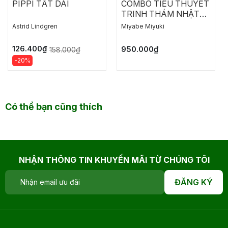
PIPPI TẤT DÀI
COMBO TIỂU THUYẾT
TRINH THÁM NHẬT
BẢN: NGỤY CHỨNG
Astrid Lindgren
Miyabe Miyuki
CỦA SOLOMON
126.400₫
950.000₫
158.000₫
-20%
Có thể bạn cũng thích
NHẬN THÔNG TIN KHUYẾN MÃI TỪ CHÚNG TÔI
ĐĂNG KÝ