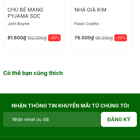
CHÚ BÉ MANG
NHÀ GIẢ KIM
PYJAMA SỌC
John Boyne
Paulo Coelho
81.600₫
76.000₫
-20%
-20%
102.000₫
95.000₫
Có thể bạn cũng thích
NHẬN THÔNG TIN KHUYẾN MÃI TỪ CHÚNG TÔI
ĐĂNG KÝ