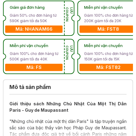
Giảm giá đơn hàng
Miễn phí vận chuyển
N
L
Ư
U
C
O
U
P
O
Giảm 50% cho đơn hàng từ
Giảm 100% cho đơn hàng từ
590K giảm tối đa 50K
200K giảm tối đa 20K
Mã: NHANAM66
Mã: FST8
Miễn phí vận chuyển
Miễn phí vận chuyển
N
L
Ư
U
C
O
U
P
O
Giảm 100% cho đơn hàng từ
Giảm 100% cho đơn hàng từ
500K giảm tối đa 40K
150K giảm tối đa 15K
Mã: FS
Mã: FST82
Mô tả sản phẩm
Giới thiệu sách Những Chủ Nhật Của Một Thị Dân
Paris - Guy de Maupassant
"Những chủ nhật của một thị dân Paris" là tập truyện ngắn
sắc sảo của bậc thầy văn học Pháp Guy de Maupassant.
Tác phẩm đưa độc giả trở về bối cảnh Paris những năm