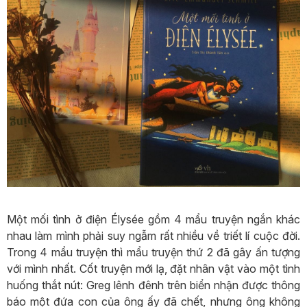
Một mối tình ở điện Élysée gồm 4 mẩu truyện ngắn khác
nhau làm mình phải suy ngẫm rất nhiều về triết lí cuộc đời.
Trong 4 mẩu truyện thì mẩu truyện thứ 2 đã gây ấn tượng
với mình nhất. Cốt truyện mới lạ, đặt nhân vật vào một tình
huống thắt nút: Greg lênh đênh trên biển nhận được thông
báo một đứa con của ông ấy đã chết, nhưng ông không