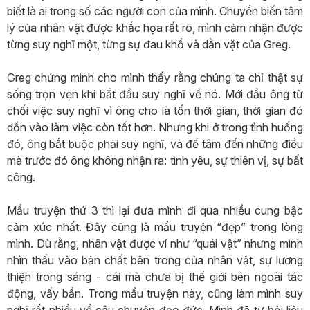
biết là ai trong số các người con của mình. Chuyển biến tâm
lý của nhân vật được khắc họa rất rõ, mình cảm nhận được
từng suy nghĩ một, từng sự đau khổ và dằn vặt của Greg.
Greg chứng minh cho mình thấy rằng chúng ta chỉ thật sự
sống trọn vẹn khi bắt đầu suy nghĩ về nó. Mới đầu ông từ
chối việc suy nghĩ vì ông cho là tốn thời gian, thời gian đó
dồn vào làm việc còn tốt hơn. Nhưng khi ở trong tình huống
đó, ông bắt buộc phải suy nghĩ, và để tâm đến những điều
mà trước đó ông không nhận ra: tình yêu, sự thiên vị, sự bất
công.
Mẩu truyện thứ 3 thì lại đưa mình đi qua nhiều cung bậc
cảm xúc nhất. Đây cũng là mẩu truyện “đẹp” trong lòng
mình. Dù rằng, nhân vật được ví như “quái vật” nhưng mình
nhìn thấu vào bản chất bên trong của nhân vật, sự lương
thiện trong sáng - cái mà chưa bị thế giới bên ngoài tác
động, vấy bẩn. Trong mẩu truyện này, cũng làm mình suy
nghĩ rất nhiều về câu chuyện đạo đức. Mình đã tự hỏi liệu