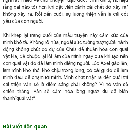
rằng cái nào tốt hơn khi đặt viễn cảnh cái chết đó xảy ra/
không xảy ra. Rồi đến cuối, sự lương thiện vẫn là cái cốt
yếu của con người.
Khi khép lại trang cuối của mẩu truyện này cảm xúc của
mình khó tả. Không rõ nữa, ngoài sức tưởng tượng.Cái hành
động không chút do dự của Chris để thuần hóa con quái
vật kia, để chuộc lại lỗi lầm của mình ngày xưa khi tạo nên
con quái vật đó đã làm mình điếng người. Lúc Axel gào lên,
làm mình khó thở, khó chịu trong lòng, có cái gì đó đã làm
mình đau, đã chạm tới mình. Mình chợt nhận ra đến cuối thì
cái thiện vẫn sẽ là điểm sáng phải không? Vì nó vẫn sẽ
chiến thắng, vẫn sẽ cảm hóa lòng người dù đã biến
thành“quái vật”.
Bài viết liên quan