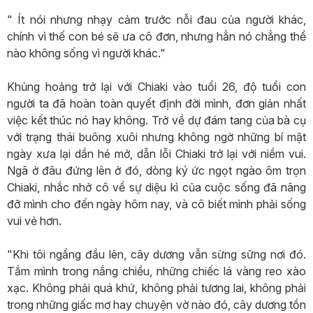
" Ít nói nhưng nhạy cảm trước nỗi đau của người khác,
chính vì thế con bé sẽ ưa cô đơn, nhưng hẳn nó chẳng thể
nào không sống vì người khác."
Khủng hoảng trở lại với Chiaki vào tuổi 26, độ tuổi con
người ta đã hoàn toàn quyết định đời mình, đơn giản nhất
việc kết thúc nó hay không. Trở về dự đám tang của bà cụ
với trạng thái buông xuôi nhưng không ngờ những bí mật
ngày xưa lại dần hé mở, dẫn lỗi Chiaki trở lại với niềm vui.
Ngã ở đâu đứng lên ở đó, dòng ký ức ngọt ngào ôm trọn
Chiaki, nhắc nhở cô về sự diệu kì của cuộc sống đã nâng
đỡ mình cho đến ngày hôm nay, và cô biết mình phải sống
vui vẻ hơn.
"Khi tôi ngẩng đầu lên, cây dương vẫn sừng sững nơi đó.
Tắm mình trong nắng chiều, những chiếc lá vàng reo xào
xạc. Không phải quá khứ, không phải tương lai, không phải
trong những giấc mơ hay chuyện vờ nào đó, cây dương tồn