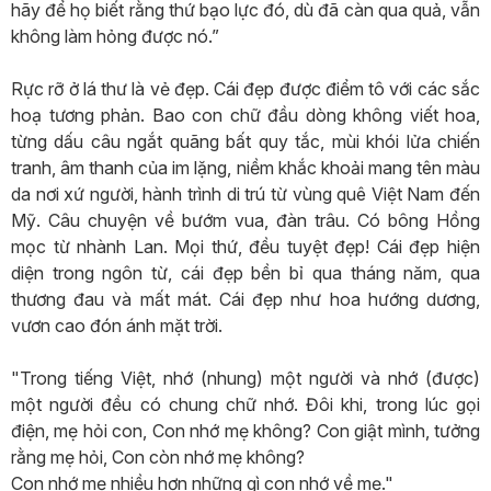
hãy để họ biết rằng thứ bạo lực đó, dù đã càn qua quả, vẫn
không làm hỏng được nó.”
Rực rỡ ở lá thư là vẻ đẹp. Cái đẹp được điểm tô với các sắc
hoạ tương phản. Bao con chữ đầu dòng không viết hoa,
từng dấu câu ngắt quãng bất quy tắc, mùi khói lửa chiến
tranh, âm thanh của im lặng, niềm khắc khoải mang tên màu
da nơi xứ người, hành trình di trú từ vùng quê Việt Nam đến
Mỹ. Câu chuyện về bướm vua, đàn trâu. Có bông Hồng
mọc từ nhành Lan. Mọi thứ, đều tuyệt đẹp! Cái đẹp hiện
diện trong ngôn từ, cái đẹp bền bỉ qua tháng năm, qua
thương đau và mất mát. Cái đẹp như hoa hướng dương,
vươn cao đón ánh mặt trời.
"Trong tiếng Việt, nhớ (nhung) một người và nhớ (được)
một người đều có chung chữ nhớ. Đôi khi, trong lúc gọi
điện, mẹ hỏi con, Con nhớ mẹ không? Con giật mình, tưởng
rằng mẹ hỏi, Con còn nhớ mẹ không?
Con nhớ mẹ nhiều hơn những gì con nhớ về mẹ."