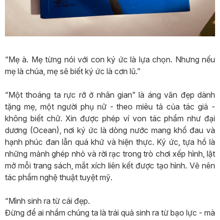
“Mẹ à. Mẹ từng nói với con ký ức là lựa chọn. Nhưng nếu
mẹ là chúa, mẹ sẽ biết ký ức là cơn lũ.”
“Một thoáng ta rực rỡ ở nhân gian” là áng văn đẹp dành
tặng mẹ, một người phụ nữ - theo miêu tả của tác giả -
không biết chữ. Xin được phép ví von tác phẩm như đại
dương (Ocean), nơi ký ức là dòng nước mang khổ đau và
hạnh phúc đan lẫn quá khứ và hiện thực. Ký ức, tựa hồ là
những mảnh ghép nhỏ và rời rạc trong trò chơi xếp hình, lật
mở mỗi trang sách, mắt xích liên kết được tạo hình. Vẽ nên
tác phẩm nghệ thuật tuyệt mỹ.
“Mình sinh ra từ cái đẹp.
Đừng để ai nhầm chúng ta là trái quả sinh ra từ bạo lực - mà