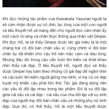
Khi đọc những tác phẩm của Kawabata Yasunari người ta
sẽ cảm nhận được sự cô đơn, lạc lỏng của một con người
và tiểu thuyết Hồ sẽ mang đến cho người đọc cảm nhận ấy
một cách rõ ràng và chân thực thông qua nhân vật Gimpei.
Khi đọc Hồ, ta sẽ thấy Gimpei được tác giả miêu tả là một
chàng trai có đôi bàn chân xấu xí, cũng chính vì đôi bàn
chân ấy đã khiến cho cậu trở nên mặc cảm và đau lòng.
Nhưng đâu đó trong cậu vẫn luôn tìm kiếm và khát khao
nhìn thấy cái đẹp. Ở tiểu thuyết Hồ, người đọc sẽ thấy
được Gimpei hay bám theo những cô gái đẹp để ngắm nhìn
và cậu luôn tìm kiếm người giống mẹ mình, vì mẹ có vẻ đẹp
tuyệt mỹ khiến cậu phải tôn thờ. Tác giả đang dựng nên
các yếu tố đối lập nhau trong tác phẩm. Đó là sự đối lập
giữa cái xấu và cái đẹp - cái xấu của cha đối lập với sự xinh
đẹp của người mẹ; đôi bàn chân xấu và những phụ nữ xinh
đẹp. Qua đó, có thể thấy, Hồ là một tiểu thuyết được