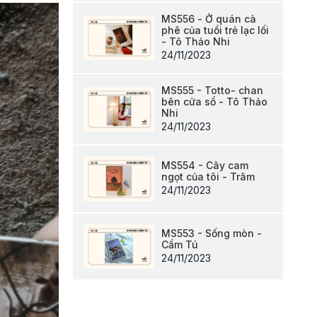
MS556 - Ở quán cà
phê của tuổi trẻ lạc lối
- Tô Thảo Nhi
24/11/2023
MS555 - Totto- chan
bên cửa sổ - Tô Thảo
Nhi
24/11/2023
MS554 - Cây cam
ngọt của tôi - Trâm
24/11/2023
MS553 - Sống mòn -
Cẩm Tú
24/11/2023