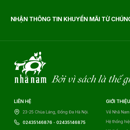
NHẬN THÔNG TIN KHUYẾN MÃI TỪ CHÚNG
Bởi vì sách là thế g
LIÊN HỆ
GIỚI THIỆ
23-25 Chùa Láng, Đống Đa Hà Nội.
Về Nhã Nam
Hệ thống hi
02435146876
-
02435146875