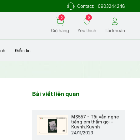
Contact:
0903244248
0
0
Giỏ hàng
Yêu thích
Tài khoản
ành
Điểm tin
Bài viết liên quan
MS557 - Tôi vẫn nghe
tiếng em thầm gọi -
Kuynh.Kuynh
24/11/2023