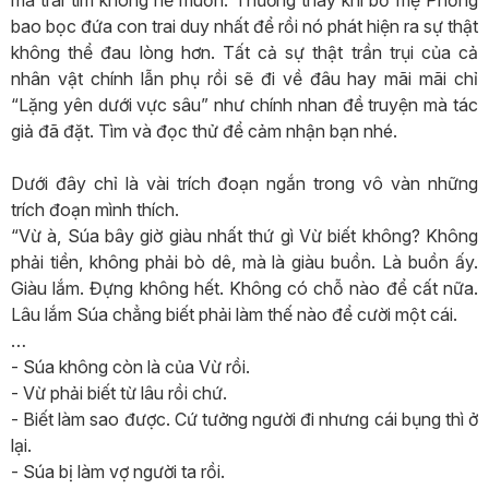
mà trái tim không hề muốn. Thương thay khi bố mẹ Phống
bao bọc đứa con trai duy nhất để rồi nó phát hiện ra sự thật
không thể đau lòng hơn. Tất cả sự thật trần trụi của cả
nhân vật chính lẫn phụ rồi sẽ đi về đâu hay mãi mãi chỉ
“Lặng yên dưới vực sâu” như chính nhan đề truyện mà tác
giả đã đặt. Tìm và đọc thử để cảm nhận bạn nhé.
Dưới đây chỉ là vài trích đoạn ngắn trong vô vàn những
trích đoạn mình thích.
“Vừ à, Súa bây giờ giàu nhất thứ gì Vừ biết không? Không
phải tiền, không phải bò dê, mà là giàu buồn. Là buồn ấy.
Giàu lắm. Đựng không hết. Không có chỗ nào để cất nữa.
Lâu lắm Súa chẳng biết phải làm thế nào để cười một cái.
…
- Súa không còn là của Vừ rồi.
- Vừ phải biết từ lâu rồi chứ.
- Biết làm sao được. Cứ tưởng người đi nhưng cái bụng thì ở
lại.
- Súa bị làm vợ người ta rồi.