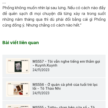
…
Phống không muốn nhìn lại sau lưng. Nếu có cách nào đấy
để quên sạch đi mọi chuyện đã từng xảy ra trong suốt
những năm tháng qua thì dù phải đổi bằng cái gì Phống
cũng đồng ý. Nhưng chẳng có cách nào hết.”
Bài viết liên quan
MS557 - Tôi vẫn nghe tiếng em thầm gọi
- Kuynh.Kuynh
24/11/2023
MS556 - Ở quán cà phê của tuổi trẻ lạc
lối - Tô Thảo Nhi
24/11/2023
MS555 - Totto- chan bên cửa sổ - Tô