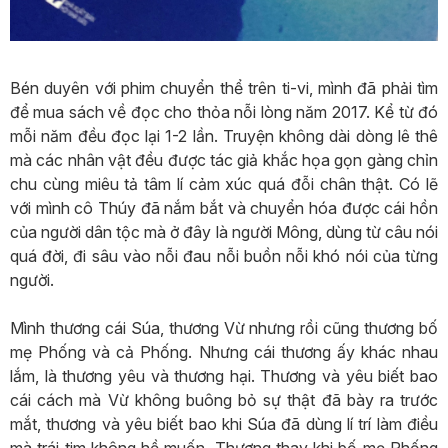
Bén duyên với phim chuyển thể trên ti-vi, mình đã phải tìm
để mua sách về đọc cho thỏa nỗi lòng năm 2017. Kể từ đó
mỗi năm đều đọc lại 1-2 lần. Truyện không dài dòng lê thê
mà các nhân vật đều được tác giả khắc họa gọn gàng chỉn
chu cùng miêu tả tâm lí cảm xúc quá đỗi chân thật. Có lẽ
với mình cô Thúy đã nắm bắt và chuyển hóa được cái hồn
của người dân tộc mà ở đây là người Mông, dùng từ câu nói
quá đời, đi sâu vào nỗi đau nỗi buồn nỗi khó nói của từng
người.
Mình thương cái Súa, thương Vừ nhưng rồi cũng thương bố
mẹ Phống và cả Phống. Nhưng cái thương ấy khác nhau
lắm, là thương yêu và thương hại. Thương và yêu biết bao
cái cách mà Vừ không buông bỏ sự thật đã bày ra trước
mắt, thương và yêu biết bao khi Súa đã dùng lí trí làm điều