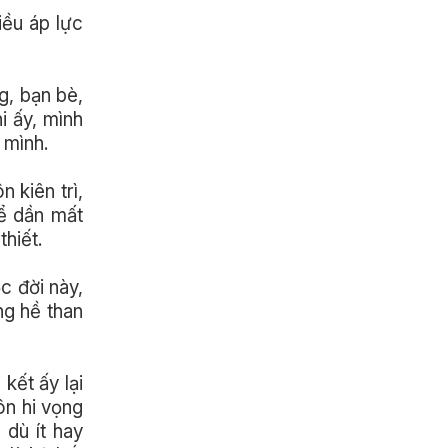
iều áp lực
g, bạn bè,
i ấy, mình
 mình.
 kiên trì,
hể dần mất
thiết.
c đời này,
ng hề than
kết ấy lại
ôn hi vọng
 dù ít hay