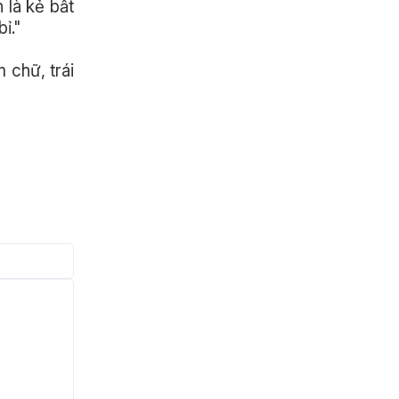
 là kẻ bất
ỉ."
 chữ, trái