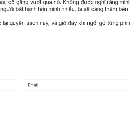
ọi, cố gắng vượt qua nó. Không được nghĩ rằng mình
gười bất hạnh hơn mình nhiều, ta sẽ càng thêm bền b
ại quyển sách này, và giờ đây khi ngồi gõ từng phím