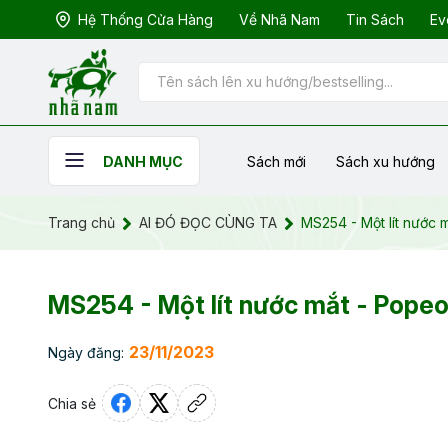
Hệ Thống Cửa Hàng
Về Nhã Nam
Tin Sách
Ev
Sách mới
Sách xu hướng
DANH MỤC
Trang chủ
AI ĐÓ ĐỌC CÙNG TA
MS254 - Một lít nước 
MS254 - Một lít nước mắt - Popeo
23/11/2023
Ngày đăng:
Chia sẻ