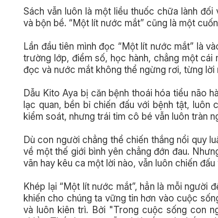
Sách vẫn luôn là một liều thuốc chữa lành đối
và bộn bề. “Một lít nước mắt” cũng là một cuốn
Lần đầu tiên mình đọc “Một lít nước mắt” là v
trường lớp, điểm số, học hành, chẳng một cái n
đọc và nước mắt không thể ngừng rơi, từng lời
Dẫu Kito Aya bị căn bệnh thoái hóa tiểu não hà
lạc quan, bền bỉ chiến đấu với bệnh tật, luôn
kiểm soát, nhưng trái tim cô bé vẫn luôn tràn ng
Dù con người chẳng thể chiến thắng nổi quy luậ
về một thế giới bình yên chẳng đớn đau. Nhưn
vãn hay kêu ca một lời nào, vẫn luôn chiến đấu 
Khép lại “Một lít nước mắt”, hẳn là mỗi người 
khiến cho chúng ta vững tin hơn vào cuộc sống
và luôn kiên trì. Bởi "Trong cuộc sống con n