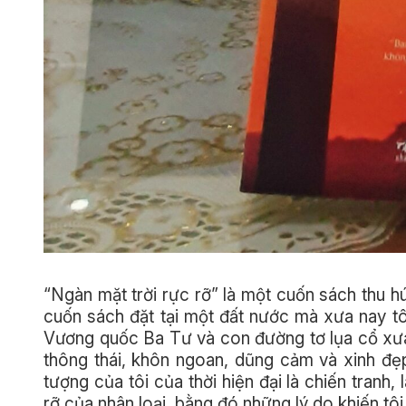
“Ngàn mặt trời rực rỡ” là một cuốn sách thu 
cuốn sách đặt tại một đất nước mà xưa nay t
Vương quốc Ba Tư và con đường tơ lụa cổ xưa
thông thái, khôn ngoan, dũng cảm và xinh đẹ
tượng của tôi của thời hiện đại là chiến tranh
rỡ của nhân loại, bằng đó những lý do khiến tôi