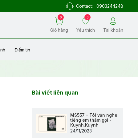
Contact:
0903244248
0
0
Giỏ hàng
Yêu thích
Tài khoản
ành
Điểm tin
Bài viết liên quan
MS557 - Tôi vẫn nghe
tiếng em thầm gọi -
Kuynh.Kuynh
24/11/2023