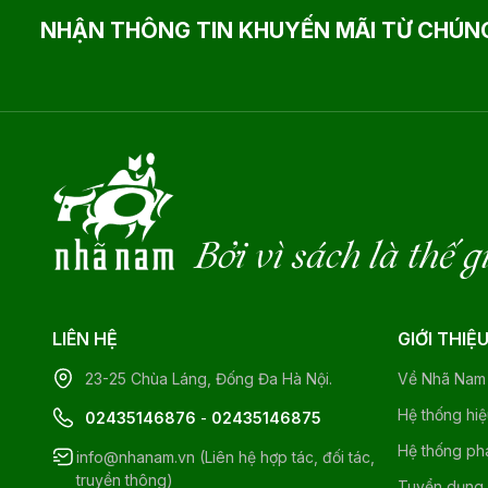
NHẬN THÔNG TIN KHUYẾN MÃI TỪ CHÚNG
Bởi vì sách là thế g
LIÊN HỆ
GIỚI THIỆ
23-25 Chùa Láng, Đống Đa Hà Nội.
Về Nhã Nam
Hệ thống hi
02435146876
-
02435146875
Hệ thống ph
info@nhanam.vn (Liên hệ hợp tác, đối tác,
truyền thông)
Tuyển dụng