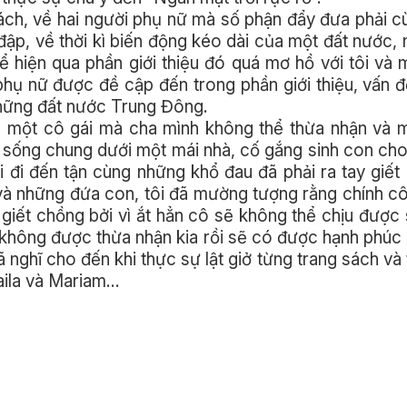
sách, về hai người phụ nữ mà số phận đẩy đưa phải 
đập, về thời kì biến động kéo dài của một đất nước,
 hiện qua phần giới thiệu đó quá mơ hồ với tôi và 
hụ nữ được đề cập đến trong phần giới thiệu, vấn đ
 những đất nước Trung Đông.
a, một cô gái mà cha mình không thể thừa nhận và 
i sống chung dưới một mái nhà, cố gắng sinh con cho
i đi đến tận cùng những khổ đau đã phải ra tay giết
u và những đứa con, tôi đã mường tượng rằng chính c
y giết chồng bởi vì ắt hẳn cô sẽ không thể chịu được
không được thừa nhận kia rồi sẽ có được hạnh phúc 
ã nghĩ cho đến khi thực sự lật giở từng trang sách v
aila và Mariam…