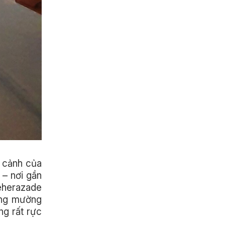
i cảnh của
 – nơi gần
heherazade
rong mường
ng rất rực