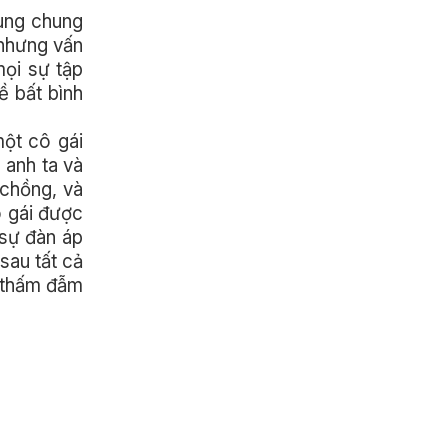
cùng chung
 nhưng vấn
mọi sự tập
ề bất bình
một cô gái
 anh ta và
 chồng, và
ô gái được
 sự đàn áp
sau tất cả
à thấm đẫm