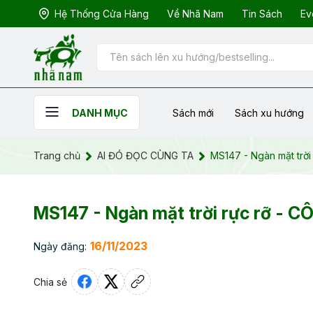
Hệ Thống Cửa Hàng
Về Nhã Nam
Tin Sách
Ev
Sách mới
Sách xu hướng
DANH MỤC
Trang chủ
AI ĐÓ ĐỌC CÙNG TA
MS147 - Ngàn mặt trờ
MS147 - Ngàn mặt trời rực rỡ - 
16/11/2023
Ngày đăng:
Chia sẻ