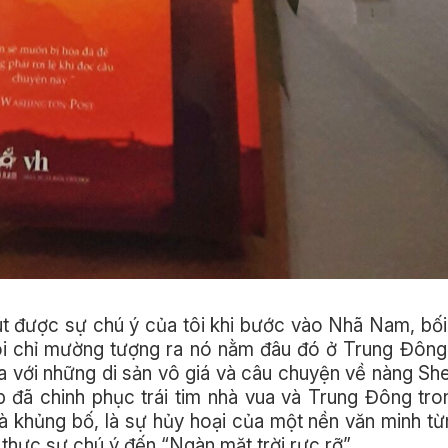
hút được sự chú ý của tôi khi bước vào Nhã Nam, bố
ôi chỉ mường tượng ra nó nằm đâu đó ở Trung Đông
 với những di sản vô giá và câu chuyện về nàng S
p đã chinh phục trái tim nhà vua và Trung Đông t
, là khủng bố, là sự hủy hoại của một nền văn minh từ
 thực sự chú ý đến “Ngàn mặt trời rực rỡ”.