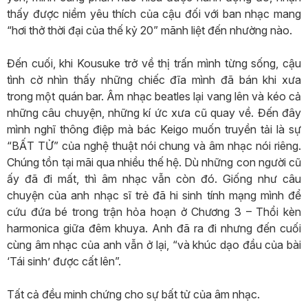
thấy được niềm yêu thích của cậu đối với ban nhạc mang
“hơi thở thời đại của thế kỷ 20” mãnh liệt đến nhường nào.
Đến cuối, khi Kousuke trở về thị trấn mình từng sống, cậu
tình cờ nhìn thấy những chiếc đĩa mình đã bán khi xưa
trong một quán bar. Âm nhạc beatles lại vang lên và kéo cả
những câu chuyện, những kí ức xưa cũ quay về. Đến đây
mình nghĩ thông điệp mà bác Keigo muốn truyền tải là sự
“BẤT TỬ” của nghệ thuật nói chung và âm nhạc nói riêng.
Chúng tồn tại mãi qua nhiều thế hệ. Dù những con người cũ
ấy đã đi mất, thì âm nhạc vẫn còn đó. Giống như câu
chuyện của anh nhạc sĩ trẻ đã hi sinh tính mạng mình để
cứu đứa bé trong trận hỏa hoạn ở Chương 3 – Thổi kèn
harmonica giữa đêm khuya. Anh đã ra đi nhưng đến cuối
cùng âm nhạc của anh vẫn ở lại, “và khúc dạo đầu của bài
‘Tái sinh’ được cất lên”.
Tất cả đều minh chứng cho sự bất tử của âm nhạc.