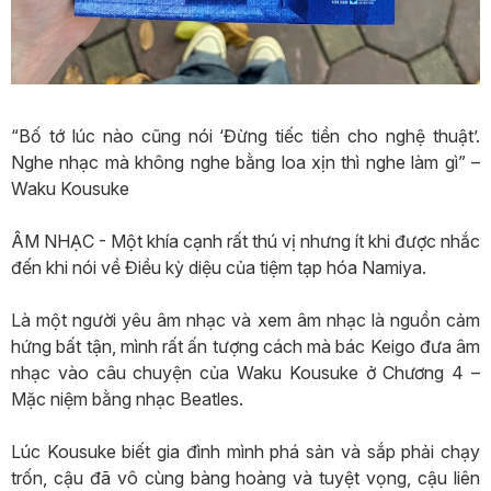
“Bố tớ lúc nào cũng nói ‘Đừng tiếc tiền cho nghệ thuật’.
Nghe nhạc mà không nghe bằng loa xịn thì nghe làm gì” –
Waku Kousuke
ÂM NHẠC - Một khía cạnh rất thú vị nhưng ít khi được nhắc
đến khi nói về Điều kỳ diệu của tiệm tạp hóa Namiya.
Là một người yêu âm nhạc và xem âm nhạc là nguồn cảm
hứng bất tận, mình rất ấn tượng cách mà bác Keigo đưa âm
nhạc vào câu chuyện của Waku Kousuke ở Chương 4 –
Mặc niệm bằng nhạc Beatles.
Lúc Kousuke biết gia đình mình phá sản và sắp phải chạy
trốn, cậu đã vô cùng bàng hoàng và tuyệt vọng, cậu liên