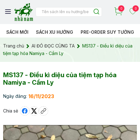
0
0
SÁCH MỚI
SÁCH XU HƯỚNG
PRE-ORDER SUY TƯỞNG
Trang chủ
AI ĐÓ ĐỌC CÙNG TA
MS137 - Điều kì diệu của
tiệm tạp hóa Namiya - Cẩm Ly
MS137 - Điều kì diệu của tiệm tạp hóa
Namiya - Cẩm Ly
16/11/2023
Ngày đăng:
Chia sẻ