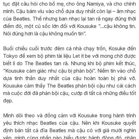
tục đặt câu hỏi cho bố mẹ, cho ông Namiya, và cho chính
mình. Cậu bám víu vào chỗ dựa duy nhất còn lại – âm nhạc
của Beatles. Thế nhưng ban nhạc lại tan rã ngay đúng thời
điểm đó, một cú sốc lớn đối với Kousuke “...cậu không tin.
Nói đúng hơn là cậu không muốn tin”.
Buổi chiều cuối trước đêm cả nhà chạy trốn, Kosuke đến
Tokyo để xem bộ phim tài liệu Let it be với mong chờ được
biết lí do The Beatles tan rã. Nhưng khi bộ phim kết thúc,
“Kousuke cảm giác như cậu bị phản bội”. Niềm tin vào chỗ
dựa tinh thần duy nhất của cậu hoàn toàn bị phá vỡ.
Kousuke cảm thấy The Beatles phản bội cậu như cái cách
mà cuộc đời đã phản bội cậu, cướp đi tất cả những điều tốt
đẹp.
Mình dõi theo và đồng cảm với Kousuke trong hành trình
yêu thích nhạc Beatles của cậu. Nên khi Kousuke quyết
định bán tất cả đĩa Beatles mà cậu có với giá mười nghìn
yên, mình cũng phần nào hiểu được hành động đó, nhận