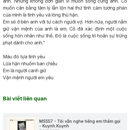
anh. Nhưng không đơn giản vì muốn sống cùng anh. Cô
muốn cân bằng tâm lý lẫn lộn hai thứ tình cảm tương phản
của mình là tình yêu và lòng thù hận.
Em sẽ ở bên anh với tư cách người vợ. Hơn nữa, người nắm
giữ vận mệnh của anh là em. Cô đã xác định một cuộc
sống hôn nhân như thế. Đó là cuộc sống trì hoãn sự trừng
phạt dành cho anh."
Máu đỏ tựa tình yêu
Lửa hận nhuốm ban chiều
Em là người canh giữ
Vận mệnh người em yêu
Bài viết liên quan
MS557 - Tôi vẫn nghe tiếng em thầm gọi
- Kuynh.Kuynh