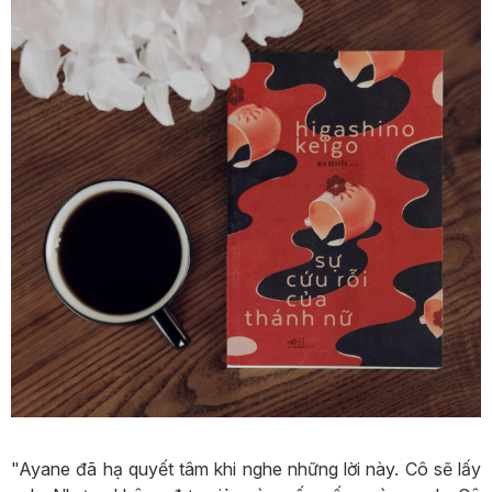
"Ayane đã hạ quyết tâm khi nghe những lời này. Cô sẽ lấy