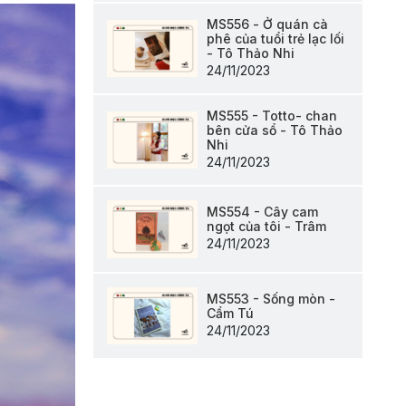
MS556 - Ở quán cà
phê của tuổi trẻ lạc lối
- Tô Thảo Nhi
24/11/2023
MS555 - Totto- chan
bên cửa sổ - Tô Thảo
Nhi
24/11/2023
MS554 - Cây cam
ngọt của tôi - Trâm
24/11/2023
MS553 - Sống mòn -
Cẩm Tú
24/11/2023