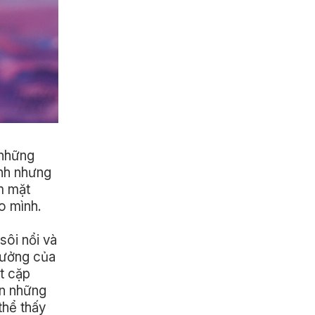
 những
ình nhưng
m mặt
o mình.
 sôi nổi và
 tưởng của
ột cặp
ơn những
thể thấy