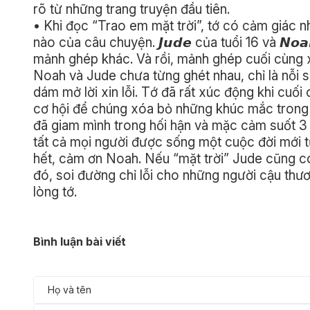
rõ từ những trang truyện đầu tiên.
• Khi đọc “Trao em mặt trời”, tớ có cảm giác n
nào của câu chuyện. 𝙅𝙪𝙙𝙚 của tuổi 16 và 𝙉𝙤
mảnh ghép khác. Và rồi, mảnh ghép cuối cùng x
Noah và Jude chưa từng ghét nhau, chỉ là nỗi sa
dám mở lời xin lỗi. Tớ đã rất xúc động khi cuối
cơ hội để chúng xóa bỏ những khúc mắc trong lò
đã giam mình trong hối hận và mặc cảm suốt 3
tất cả mọi người được sống một cuộc đời mới t
hết, cảm ơn Noah. Nếu “mặt trời” Jude cũng có
đó, soi đường chỉ lỗi cho những người cậu thươ
lòng tớ.
Bình luận bài viết