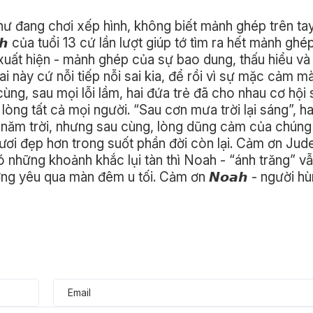
hư đang chơi xếp hình, không biết mảnh ghép trên tay
𝙝 của tuổi 13 cứ lần lượt giúp tớ tìm ra hết mảnh ghép
uất hiện - mảnh ghép của sự bao dung, thấu hiểu và 
i này cứ nỗi tiếp nỗi sai kia, để rồi vì sự mặc cảm m
 cùng, sau mọi lỗi lầm, hai đứa trẻ đã cho nhau cơ hội
ng tất cả mọi người. “Sau cơn mưa trời lại sáng”, ha
 năm trời, nhưng sau cùng, lòng dũng cảm của chúng
ươi đẹp hơn trong suốt phần đời còn lại. Cảm ơn Jud
 những khoảnh khắc lụi tàn thì Noah - “ánh trăng” vẫ
ng yêu qua màn đêm u tối. Cảm ơn 𝙉𝙤𝙖𝙝 - người h