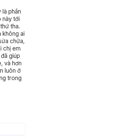
 là phần
 này tới
thứ tha.
à không ai
 sửa chữa,
i chị em
 đã giúp
e, và hơn
n luôn ở
ùng trong