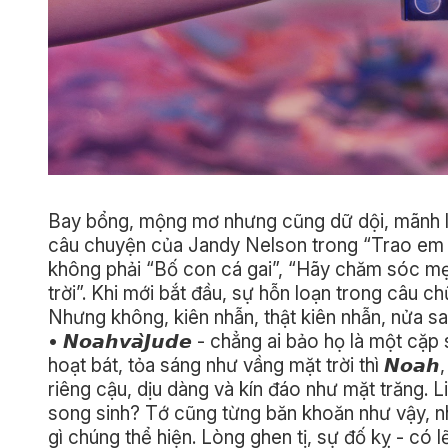
Bay bổng, mộng mơ nhưng cũng dữ dội, mãnh liệ
câu chuyện của Jandy Nelson trong “Trao em m
không phải “Bố con cá gai”, “Hãy chăm sóc mẹ
trời”. Khi mới bắt đầu, sự hỗn loạn trong câu 
Nhưng không, kiên nhẫn, thật kiên nhẫn, nửa s
• 𝙉𝙤𝙖𝙝𝙫𝙖̀𝙅𝙪𝙙𝙚 - chẳng ai bảo họ là một cặp
hoạt bát, tỏa sáng như vầng mặt trời thì 𝙉𝙤𝙖
riêng cậu, dịu dàng và kín đáo như mặt trăng. 
song sinh? Tớ cũng từng băn khoăn như vậy, nh
gì chúng thể hiện. Lòng ghen tị, sự đố kỵ - có 