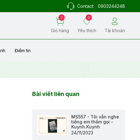
Contact:
0903244248
0
0
Giỏ hàng
Yêu thích
Tài khoản
ành
Điểm tin
Bài viết liên quan
MS557 - Tôi vẫn nghe
tiếng em thầm gọi -
Kuynh.Kuynh
24/11/2023