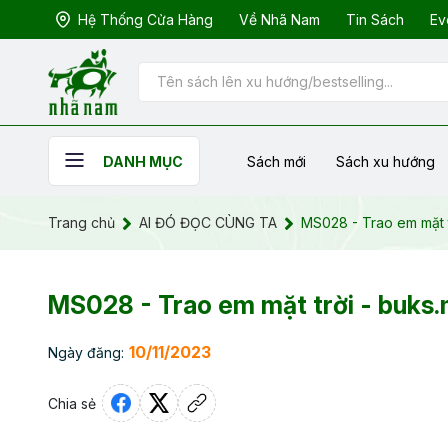
Hệ Thống Cửa Hàng
Về Nhã Nam
Tin Sách
Ev
Sách mới
Sách xu hướng
DANH MỤC
Trang chủ
AI ĐÓ ĐỌC CÙNG TA
MS028 - Trao em mặt t
MS028 - Trao em mặt trời - buks
10/11/2023
Ngày đăng:
Chia sẻ