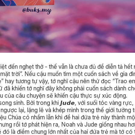
t đến nghẹt thở - thế vẫn là chưa đủ để diễn tả hết
ặt trời”. Nếu cậu muốn tìm một cuốn sách về gia đ
” hay tương tự vậy, tớ nghĩ cậu nên thử đọc “Trao e
chữ đã khiến tớ nghĩ đây không phải cuốn sách dành ch
au của câu chuyện sẽ khiến cậu thực sự xúc động.
 song sinh. Bởi trong khi 𝙅𝙪𝙙𝙚, với suối tóc vàng rực,
, ngược lại, lặng lẽ và khép mình trong thế giới tưởng
Liệu Chúa có nhầm lẫn khi để hai đứa trẻ này thành m
ưng rồi tớ phát hiện ra, Noah và Jude giống nhau h
lẽ đó là điểm chung lớn nhất của hai đứa trẻ mà tớ có 