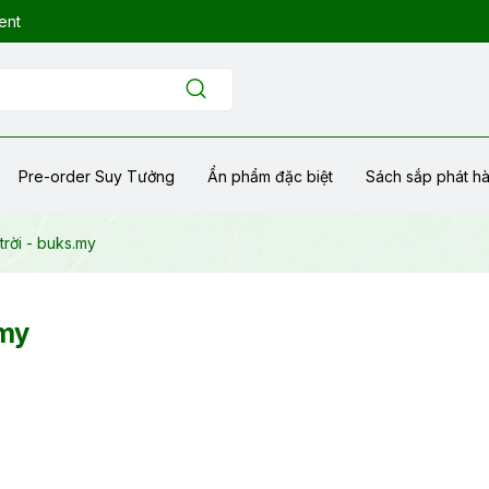
ent
Pre-order Suy Tưởng
Ẩn phẩm đặc biệt
Sách sắp phát h
rời - buks.my
.my