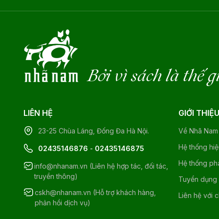
Bởi vì sách là thế g
LIÊN HỆ
GIỚI THIỆ
23-25 Chùa Láng, Đống Đa Hà Nội.
Về Nhã Nam
Hệ thống hi
02435146876
-
02435146875
Hệ thống ph
info@nhanam.vn (Liên hệ hợp tác, đối tác,
truyền thông)
Tuyển dụng
cskh@nhanam.vn (Hỗ trợ khách hàng,
Liên hệ với 
phản hồi dịch vụ)