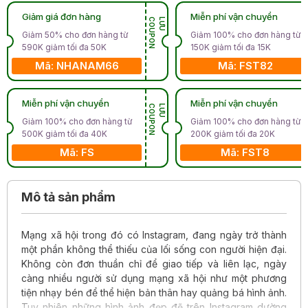
Giảm giá đơn hàng
Miễn phí vận chuyển
N
L
Ư
U
C
O
U
P
O
Giảm 50% cho đơn hàng từ
Giảm 100% cho đơn hàng từ
590K giảm tối đa 50K
150K giảm tối đa 15K
Mã: NHANAM66
Mã: FST82
Miễn phí vận chuyển
Miễn phí vận chuyển
N
L
Ư
U
C
O
U
P
O
Giảm 100% cho đơn hàng từ
Giảm 100% cho đơn hàng từ
500K giảm tối đa 40K
200K giảm tối đa 20K
Mã: FS
Mã: FST8
Mô tả sản phẩm
Mạng xã hội trong đó có Instagram, đang ngày trở thành
một phần không thể thiếu của lối sống con người hiện đại.
Không còn đơn thuần chỉ để giao tiếp và liên lạc, ngày
càng nhiều người sử dụng mạng xã hội như một phương
tiện nhạy bén để thể hiện bản thân hay quảng bá hình ảnh.
Tuy nhiên những hình ảnh đẹp đẽ trên Instagram dường