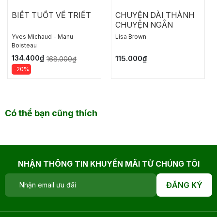
BIẾT TUỐT VỀ TRIẾT
CHUYỆN DÀI THÀNH
CHUYỆN NGẮN
Yves Michaud - Manu
Lisa Brown
Boisteau
134.400₫
115.000₫
168.000₫
-20%
Có thể bạn cũng thích
NHẬN THÔNG TIN KHUYẾN MÃI TỪ CHÚNG TÔI
ĐĂNG KÝ