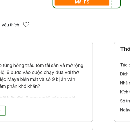
Mã: FS
 yêu thích
Thôn
 túng hỏng thâu tóm tài sản và mở rộng
Tác 
Hội 9 bước vào cuộc chạy đua với thời
Dịch 
ệc Maya biến mất và số 9 bị ẩn vẫn
Nhà 
thêm phần khó khăn?
Kích
ời hiện đại, 9 con người sống ngoài
Số t
ốt. Một cuốn tiểu thuyết gay cấn và cảm
Ngày
thời đại chúng ta.