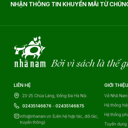
NHẬN THÔNG TIN KHUYẾN MÃI TỪ CHÚNG
Bởi vì sách là thế g
LIÊN HỆ
GIỚI THIỆ
23-25 Chùa Láng, Đống Đa Hà Nội.
Về Nhã Nam
Hệ thống hi
02435146876
-
02435146875
Hệ thống ph
info@nhanam.vn (Liên hệ hợp tác, đối tác,
truyền thông)
Tuyển dụng