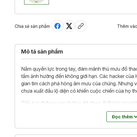
Chia sẻ sản phẩm
Thêm vào
Mô tả sản phẩm
Nắm quyền lực trong tay, đám mãnh thủ mưu đồ thao
tầm ảnh hưởng đến không giới hạn. Các hacker của 
gian tìm cách phá hỏng âm mưu của chúng. Nhưng vi
chưa xuất đầu lộ diện có khiến cuộc chiến của họ 
Tiếp tục đi theo con đường đã chọn, 9 Robin Hood th
vòng pháp luật quyết tâm hành động để bảo vệ cái t
Đọc thêm
động vạch trần cho độc giả thấy những lệch lạc của 