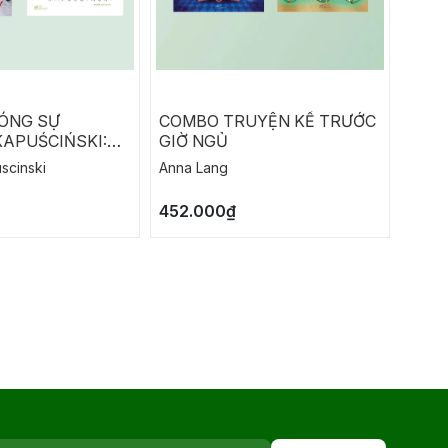
ÓNG SỰ
COMBO TRUYỆN KỂ TRƯỚC
SỰ A
APUŚCIŃSKI:
GIỜ NGỦ
BOE
CÙNG
scinski
Anna Lang
Boeth
S - GỖ MUN
452.000₫
92.0