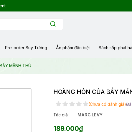
ent
Pre-order Suy Tưởng
Ẩn phẩm đặc biệt
Sách sắp phát h
 BẦY MÃNH THÚ
HOÀNG HÔN CỦA BẦY MÃ
(Chưa có đánh giá)
Đã
Tác giả:
MARC LEVY
189.000₫