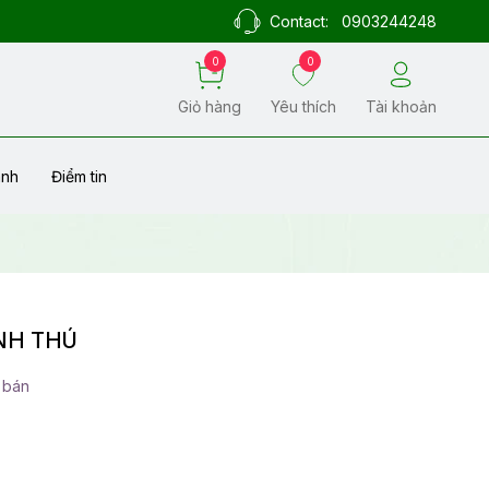
Contact:
0903244248
0
0
Giỏ hàng
Yêu thích
Tài khoản
ành
Điểm tin
NH THÚ
 bán