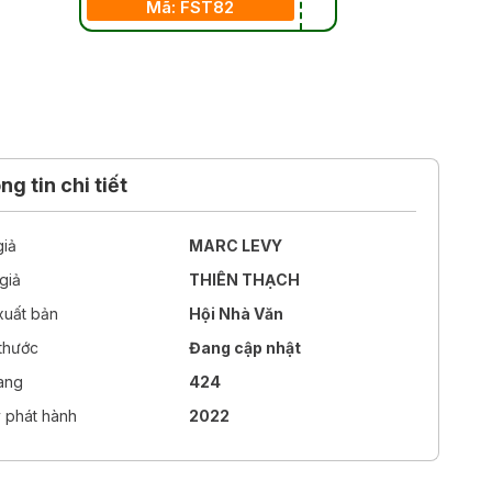
Mã: FST82
g tin chi tiết
giả
MARC LEVY
giả
THIÊN THẠCH
xuất bản
Hội Nhà Văn
 thước
Đang cập nhật
rang
424
 phát hành
2022