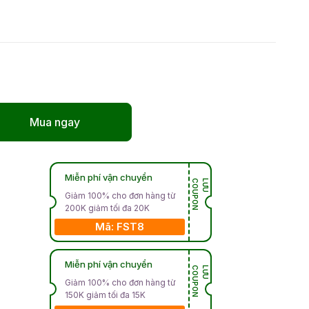
Mua ngay
Miễn phí vận chuyển
N
L
Ư
U
C
O
U
P
O
Giảm 100% cho đơn hàng từ
200K giảm tối đa 20K
Mã: FST8
Miễn phí vận chuyển
N
L
Ư
U
C
O
U
P
O
Giảm 100% cho đơn hàng từ
150K giảm tối đa 15K