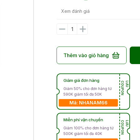
Xem đánh giá
Thêm vào giỏ hàng
Giảm giá đơn hàng
N
L
Ư
U
C
O
U
P
O
Giảm 50% cho đơn hàng từ
590K giảm tối đa 50K
Mã: NHANAM66
Miễn phí vận chuyển
N
L
Ư
U
C
O
U
P
O
Giảm 100% cho đơn hàng từ
500K giảm tối đa 40K