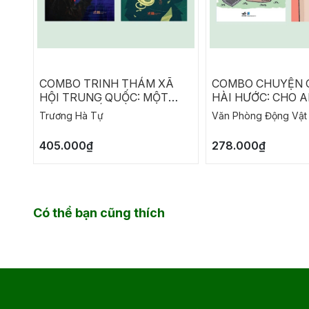
COMBO TRINH THÁM XÃ
COMBO CHUYỆN 
HỘI TRUNG QUỐC: MỘT
HÀI HƯỚC: CHO A
HỌA SĨ CHẾT RỒI THÀNH
LÀM - NĂM THÁN
Trương Hà Tự
Văn Phòng Động Vật
DANH ĐÃ TRỞ LẠI - CHẾT
ĐẴNG, CHẲNG CÓ
LẦN HAI
NÀO THÍCH HỢP 
405.000₫
278.000₫
Có thể bạn cũng thích