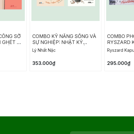
CÔNG SỞ
COMBO KỸ NĂNG SỐNG VÀ
COMBO PH
I GHÉT ĐI
SỰ NGHIỆP: NHẬT KÝ
RYSZARD K
G ĐẰNG
THĂNG CHỨC CỦA TIỂU
DU HÀNH 
Lý Nhất Nặc
Ryszard Kapu
 NGÀY
CƯỜNG - SỨC MẠNH ĐẾN
HERODOTU
ĐI LÀM
TỪ ĐÂU
353.000₫
295.000₫