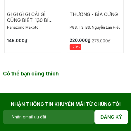
GI GỈ GÌ GI CÁI GÌ
THƯƠNG - BÌA CỨNG
CŨNG BIẾT: 130 BÍ
MẬT VUI NHẤT CHO
Hanazono Makoto
PGS. TS. BS. Nguyễn Lân Hiếu
TUỔI TIỂU HỌC
220.000₫
145.000₫
275.000₫
-20%
Có thể bạn cũng thích
NHẬN THÔNG TIN KHUYẾN MÃI TỪ CHÚNG TÔI
ĐĂNG KÝ