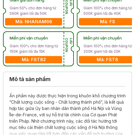
N
L
Ư
U
C
O
U
P
O
Giảm 50% cho đơn hàng từ
Giảm 100% cho đơn hàng từ
590K giảm tối đa 50K
500K giảm tối đa 40K
Mã: NHANAM66
Mã: FS
Miễn phí vận chuyển
Miễn phí vận chuyển
N
L
Ư
U
C
O
U
P
O
Giảm 100% cho đơn hàng từ
Giảm 100% cho đơn hàng từ
150K giảm tối đa 15K
200K giảm tối đa 20K
Mã: FST82
Mã: FST8
Mô tả sản phẩm
Ấn phẩm này được thực hiện trong khuôn khổ chương trình
“Chất lượng cuộc sống - Chất lượng thành phố”, là kết quả
hợp tác giữa Ủy ban nhân dân thành phố Hà Nội và Vùng
Île-de-France, với sự hỗ trợ tài chính của Cơ quan Phát
triển Pháp. Nhờ chương trình này, các đối tác hướng tới
mục tiêu cải thiện chất lượng cuộc sống ở Hà Nội thông
qua việc quan tâm tốt hơn đến các vấn đề môi trường của