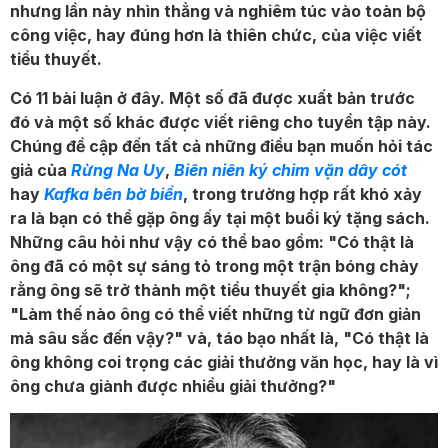
nhưng lần này nhìn thẳng và nghiêm túc vào toàn bộ
công việc, hay đúng hơn là thiên chức, của việc viết
tiểu thuyết.
Có 11 bài luận ở đây. Một số đã được xuất bản trước
đó và một số khác được viết riêng cho tuyển tập này.
Chúng đề cập đến tất cả những điều bạn muốn hỏi tác
giả của
Rừng Na Uy
,
Biên niên ký chim vặn dây cót
hay
Kafka bên bờ biển
, trong trường hợp rất khó xảy
ra là bạn có thể gặp ông ấy tại một buổi ký tặng sách.
Những câu hỏi như vậy có thể bao gồm: "Có thật là
ông đã có một sự sáng tỏ trong một trận bóng chày
rằng ông sẽ trở thành một tiểu thuyết gia không?";
"Làm thế nào ông có thể viết những từ ngữ đơn giản
mà sâu sắc đến vậy?" và, táo bạo nhất là, "Có thật là
ông không coi trọng các giải thưởng văn học, hay là vì
ông chưa giành được nhiều giải thưởng?"