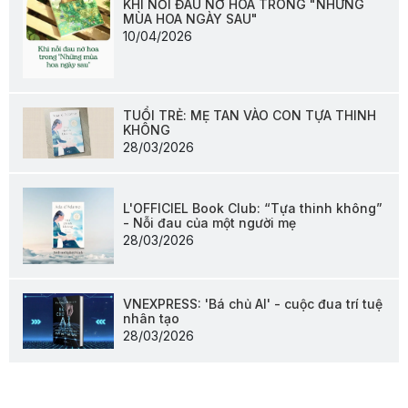
KHI NỖI ĐAU NỞ HOA TRONG "NHỮNG
MÙA HOA NGÀY SAU"
10/04/2026
TUỔI TRẺ: MẸ TAN VÀO CON TỰA THINH
KHÔNG
28/03/2026
L'OFFICIEL Book Club: “Tựa thinh không”
- Nỗi đau của một người mẹ
28/03/2026
VNEXPRESS: 'Bá chủ AI' - cuộc đua trí tuệ
nhân tạo
28/03/2026