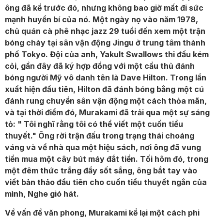
ông đã kể trước đó, nhưng không bao giờ mất đi sức
mạnh huyền bí của nó. Một ngày nọ vào năm 1978,
chủ quán cà phê nhạc jazz 29 tuổi đến xem một trận
bóng chày tại sân vận động Jingu ở trung tâm thành
phố Tokyo. Đội của anh, Yakult Swallows thi đấu kém
cỏi, gần đây đã ký hợp đồng với một cầu thủ đánh
bóng người Mỹ vô danh tên là Dave Hilton. Trong lần
xuất hiện đầu tiên, Hilton đã đánh bóng bằng một cú
đánh rung chuyển sân vận động một cách thỏa mãn,
và tại thời điểm đó, Murakami đã trải qua một sự sáng
tỏ: " Tôi nghĩ rằng tôi có thể viết một cuốn tiểu
thuyết." Ông rời trận đấu trong trạng thái choáng
váng và về nhà qua một hiệu sách, nơi ông đã vung
tiền mua một cây bút máy đắt tiền. Tối hôm đó, trong
một đêm thức trắng đầy sốt sắng, ông bắt tay vào
viết bản thảo đầu tiên cho cuốn tiểu thuyết ngắn của
mình, Nghe gió hát.
Về vấn đề văn phong, Murakami kể lại một cách phi