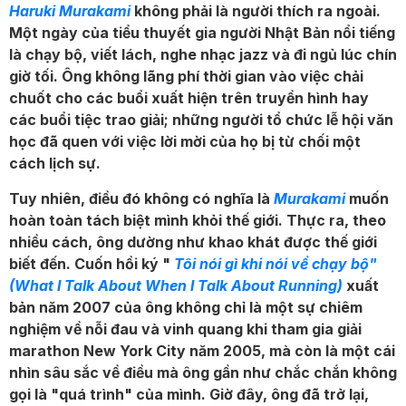
Haruki Murakami
không phải là người thích ra ngoài.
Một ngày của tiểu thuyết gia người Nhật Bản nổi tiếng
là chạy bộ, viết lách, nghe nhạc jazz và đi ngủ lúc chín
giờ tối. Ông không lãng phí thời gian vào việc chải
chuốt cho các buổi xuất hiện trên truyền hình hay
các buổi tiệc trao giải; những người tổ chức lễ hội văn
học đã quen với việc lời mời của họ bị từ chối một
cách lịch sự.
Tuy nhiên, điều đó không có nghĩa là
Murakami
muốn
hoàn toàn tách biệt mình khỏi thế giới. Thực ra, theo
nhiều cách, ông dường như khao khát được thế giới
biết đến. Cuốn hồi ký "
Tôi nói gì khi nói về chạy bộ"
(What I Talk About When I Talk About Running)
xuất
bản năm 2007 của ông không chỉ là một sự chiêm
nghiệm về nỗi đau và vinh quang khi tham gia giải
marathon New York City năm 2005, mà còn là một cái
nhìn sâu sắc về điều mà ông gần như chắc chắn không
gọi là "quá trình" của mình. Giờ đây, ông đã trở lại,