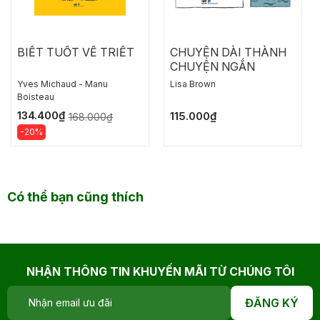
BIẾT TUỐT VỀ TRIẾT
CHUYỆN DÀI THÀNH
CHUYỆN NGẮN
Yves Michaud - Manu
Lisa Brown
Boisteau
134.400₫
115.000₫
168.000₫
-20%
Có thể bạn cũng thích
NHẬN THÔNG TIN KHUYẾN MÃI TỪ CHÚNG TÔI
ĐĂNG KÝ