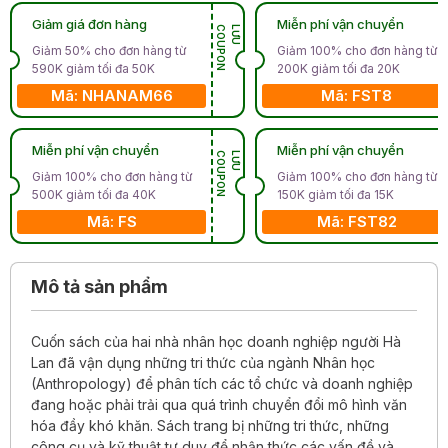
Giảm giá đơn hàng
Miễn phí vận chuyển
N
L
Ư
U
C
O
U
P
O
Giảm 50% cho đơn hàng từ
Giảm 100% cho đơn hàng từ
590K giảm tối đa 50K
200K giảm tối đa 20K
Mã: NHANAM66
Mã: FST8
Miễn phí vận chuyển
Miễn phí vận chuyển
N
L
Ư
U
C
O
U
P
O
Giảm 100% cho đơn hàng từ
Giảm 100% cho đơn hàng từ
500K giảm tối đa 40K
150K giảm tối đa 15K
Mã: FS
Mã: FST82
Mô tả sản phẩm
Cuốn sách của hai nhà nhân học doanh nghiệp người Hà
Lan đã vận dụng những tri thức của ngành Nhân học
(Anthropology) để phân tích các tổ chức và doanh nghiệp
đang hoặc phải trải qua quá trình chuyển đổi mô hình văn
hóa đầy khó khăn. Sách trang bị những tri thức, những
công cụ và kỹ thuật tư duy để nhận thức các vấn đề và