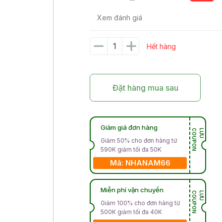
Xem đánh giá
Hết hàng
Đặt hàng mua sau
Giảm giá đơn hàng
N
L
Ư
U
C
O
U
P
O
Giảm 50% cho đơn hàng từ
590K giảm tối đa 50K
Mã: NHANAM66
Miễn phí vận chuyển
N
L
Ư
U
C
O
U
P
O
Giảm 100% cho đơn hàng từ
500K giảm tối đa 40K