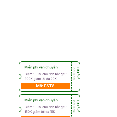
Miễn phí vận chuyển
N
L
Ư
U
C
O
U
P
O
Giảm 100% cho đơn hàng từ
200K giảm tối đa 20K
Mã: FST8
Miễn phí vận chuyển
N
L
Ư
U
C
O
U
P
O
Giảm 100% cho đơn hàng từ
150K giảm tối đa 15K