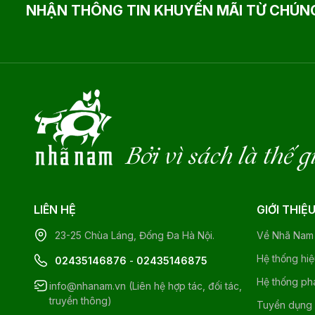
NHẬN THÔNG TIN KHUYẾN MÃI TỪ CHÚNG
Bởi vì sách là thế g
LIÊN HỆ
GIỚI THIỆ
23-25 Chùa Láng, Đống Đa Hà Nội.
Về Nhã Nam
Hệ thống hi
02435146876
-
02435146875
Hệ thống ph
info@nhanam.vn (Liên hệ hợp tác, đối tác,
truyền thông)
Tuyển dụng