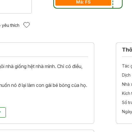
Mã: FS
 yêu thích
Thôn
ôi nhà giống hệt nhà mình. Chỉ có điều,
Tác 
Dịch 
Nhà 
uốn nó ở lại làm con gái bé bỏng của họ.
Kích
Số t
ó thật sự cần. Nó khao khát trở lại cuộc
ng dũng cảm, Coraline đã thực hiện một
Ngày