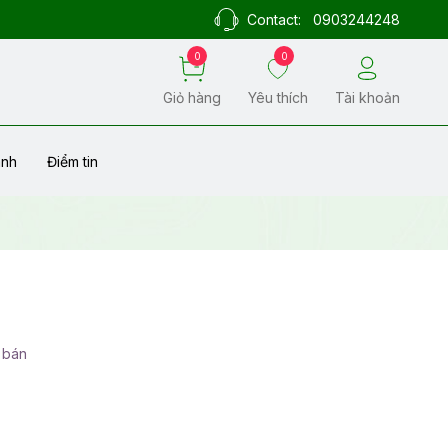
Contact:
0903244248
0
0
Giỏ hàng
Yêu thích
Tài khoản
ành
Điểm tin
 bán