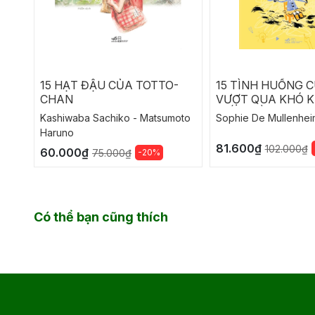
15 HẠT ĐẬU CỦA TOTTO-
15 TÌNH HUỐNG 
CHAN
VƯỢT QUA KHÓ K
BIẾN ĐIỀU KHÔN
Kashiwaba Sachiko - Matsumoto
Sophie De Mullenhei
MUỐN THÀNH NIỀ
Haruno
81.600₫
102.000₫
60.000₫
-20%
75.000₫
Có thể bạn cũng thích