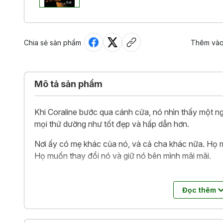
Chia sẻ sản phẩm
Thêm vào
Mô tả sản phẩm
Khi Coraline bước qua cánh cửa, nó nhìn thấy một ng
mọi thứ dường như tốt đẹp và hấp dẫn hơn.
Nơi ấy có mẹ khác của nó, và cả cha khác nữa. Họ m
Họ muốn thay đổi nó và giữ nó bên mình mãi mãi.
Nhưng từ phía sau cánh cửa, Coraline mới biết điều n
sống đích thực của mình. Bằng tất cả trí khôn và lò
Đọc thêm
hành trình phi thường, ly kỳ và vô cùng bất ngờ.