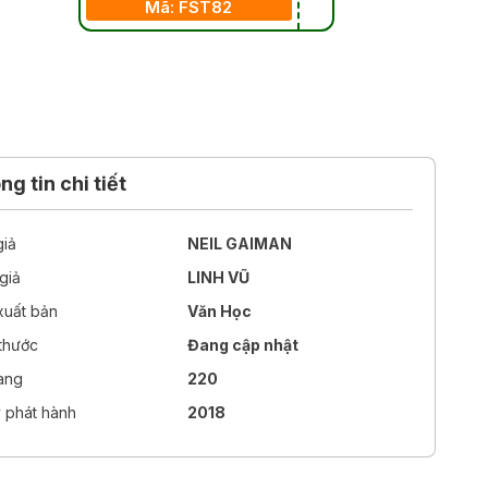
Mã: FST82
g tin chi tiết
giả
NEIL GAIMAN
giả
LINH VŨ
xuất bản
Văn Học
 thước
Đang cập nhật
rang
220
 phát hành
2018