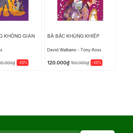
G KHÔNG GIAN
BÀ BÁC KHỦNG KHIẾP
BÀ 
ms
David Walliams - Tony Ross
David
120.000₫
78.4
-20%
-20%
85.000₫
150.000₫