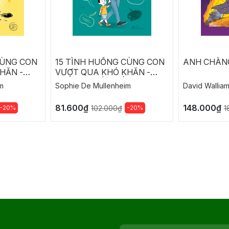
CÙNG CON
15 TÌNH HUỐNG CÙNG CON
ANH CHÀN
HĂN -
VƯỢT QUA KHÓ KHĂN -
G MONG
NHỮNG THẮC MẮC TRONG
m
Sophie De Mullenheim
David Wallia
M VUI
CUỘC SỐNG THƯỜNG
NHẬT
81.600₫
148.000₫
-20%
-20%
102.000₫
1