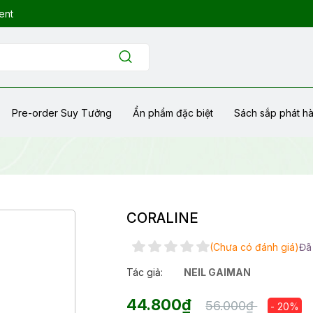
ent
Pre-order Suy Tưởng
Ẩn phẩm đặc biệt
Sách sắp phát h
CORALINE
(Chưa có đánh giá)
Đã
Tác giả:
NEIL GAIMAN
44.800₫
56.000₫
- 20%