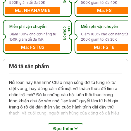
590K giảm tối đa 50K
500K giảm tối đa 40K
Mã: NHANAM66
Mã: FS
Miễn phí vận chuyển
Miễn phí vận chuyển
N
L
Ư
U
C
O
U
P
O
Giảm 100% cho đơn hàng từ
Giảm 100% cho đơn hàng từ
150K giảm tối đa 15K
200K giảm tối đa 20K
Mã: FST82
Mã: FST8
Mô tả sản phẩm
Nổi loạn hay Bản lĩnh? Chấp nhận sống đời tù túng rồi tự
diệt vong, hay dũng cảm đối mặt với thách thức để tìm ra
chân trời mới? Đó là những câu hỏi luôn thôi thúc trong
lòng khiến chú ốc sên nhỏ "lạc loài" quyết tâm từ biệt gia
trang ô rô để dấn thân vào cuộc hành trình dài đầy thử
thách. Và cuối cùng, người anh hùng của đồng cỏ đã hiểu
ra vì sao giống loài của mình lại chậm chạp đến vậy.
Đọc thêm
Trong thế giới thiên nhiên tươi sáng, sống động đang diễn