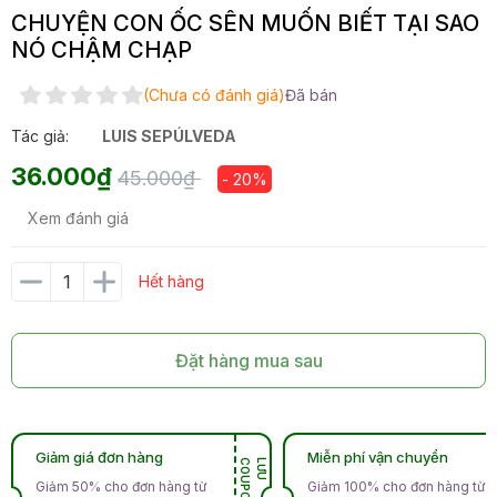
CHUYỆN CON ỐC SÊN MUỐN BIẾT TẠI SAO
NÓ CHẬM CHẠP
(Chưa có đánh giá)
Đã bán
Tác giả:
LUIS SEPÚLVEDA
36.000₫
45.000₫
- 20%
Xem đánh giá
Hết hàng
Đặt hàng mua sau
Giảm giá đơn hàng
Miễn phí vận chuyển
N
L
Ư
U
C
O
U
P
O
Giảm 50% cho đơn hàng từ
Giảm 100% cho đơn hàng từ