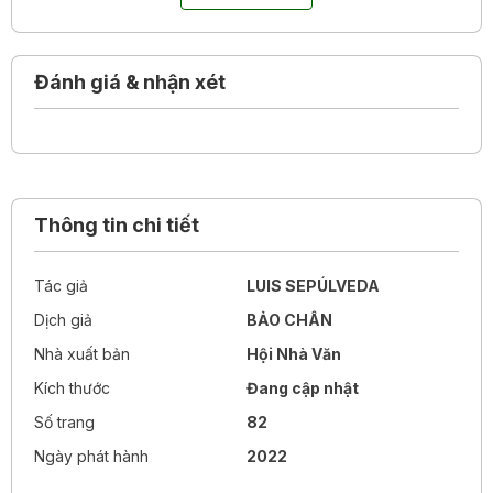
ra ngay trước mắt bạn đọc, ngòi bút tài tình của Luis
Sepulveda dường như biến mỗi người chúng ta thành một
chú ốc sên nhỏ, hồn nhiên và nhiệt thành, sống hết mình
Đánh giá & nhận xét
trên hành trình khôn lớn mỗi ngày.
Thông tin chi tiết
Tác giả
LUIS SEPÚLVEDA
Dịch giả
BẢO CHÂN
Nhà xuất bản
Hội Nhà Văn
Kích thước
Đang cập nhật
Số trang
82
Ngày phát hành
2022