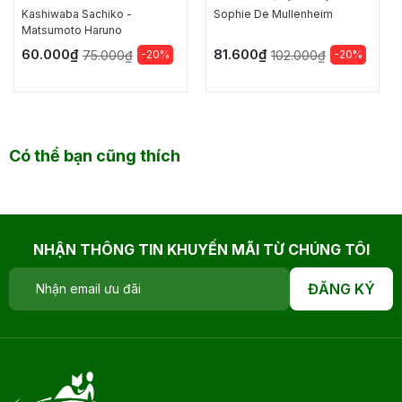
KHĂN - BIẾN ĐIỀU
Kashiwaba Sachiko -
Sophie De Mullenheim
KHÔNG MONG MUỐN
Matsumoto Haruno
THÀNH NIỀM VUI
60.000₫
81.600₫
-20%
-20%
75.000₫
102.000₫
Có thể bạn cũng thích
NHẬN THÔNG TIN KHUYẾN MÃI TỪ CHÚNG TÔI
ĐĂNG KÝ