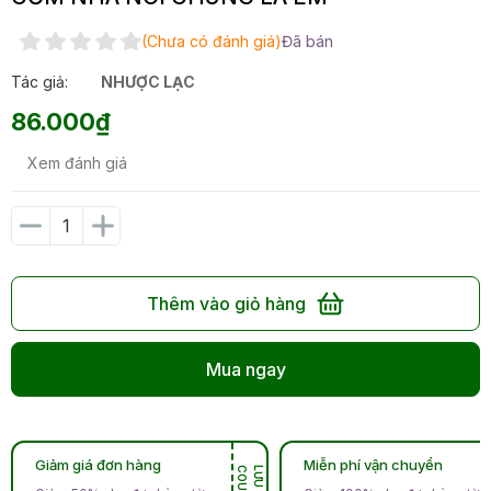
(Chưa có đánh giá)
Đã bán
Tác giả:
NHƯỢC LẠC
86.000₫
Xem đánh giá
Thêm vào giỏ hàng
Mua ngay
Giảm giá đơn hàng
Miễn phí vận chuyển
N
L
Ư
U
C
O
U
P
O