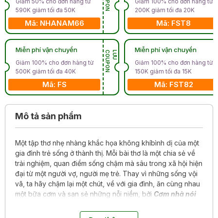
Giảm 50% cho đơn hàng từ
Giảm 100% cho đơn hàng từ
590K giảm tối đa 50K
200K giảm tối đa 20K
Mã: NHANAM66
Mã: FST8
Miễn phí vận chuyển
Miễn phí vận chuyển
N
L
Ư
U
C
O
U
P
O
Giảm 100% cho đơn hàng từ
Giảm 100% cho đơn hàng từ
500K giảm tối đa 40K
150K giảm tối đa 15K
Mã: FS
Mã: FST82
Mô tả sản phẩm
Một tập thơ nhẹ nhàng khắc họa không khíbình dị của một
gia đình trẻ sống ở thành thị. Mỗi bài thơ là một chia sẻ về
trải nghiệm, quan điểm sống chậm mà sâu trong xã hội hiện
đại từ một người vợ, người mẹ trẻ. Thay vì những sống vội
vã, ta hãy chậm lại một chút, về với gia đình, ăn cùng nhau
một bữa cơm và san sẻ những nỗi niềm, bởi
Cơm nhà nói
chung là êm.