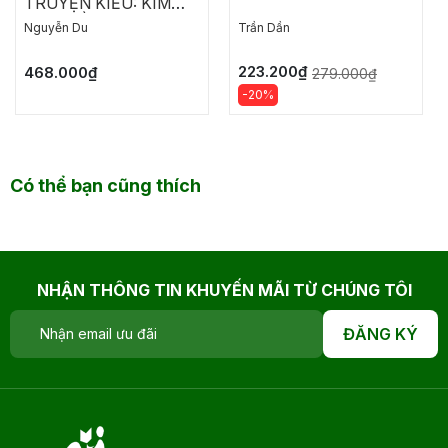
TRUYỆN KIỀU: KIM
VÂN KIỀU TRUYỆN -
Nguyễn Du
Trần Dần
ĐOẠN TRƯỜNG TÂN
THANH
223.200₫
468.000₫
279.000₫
-20%
Có thể bạn cũng thích
NHẬN THÔNG TIN KHUYẾN MÃI TỪ CHÚNG TÔI
ĐĂNG KÝ