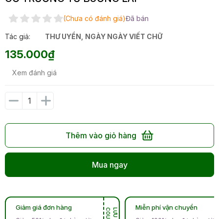
(Chưa có đánh giá)
Đã bán
Tác giả:
THƯ UYỂN
,
NGÀY NGÀY VIẾT CHỮ
135.000₫
Xem đánh giá
Thêm vào giỏ hàng
Mua ngay
Giảm giá đơn hàng
Miễn phí vận chuyển
N
L
Ư
U
C
O
U
P
O