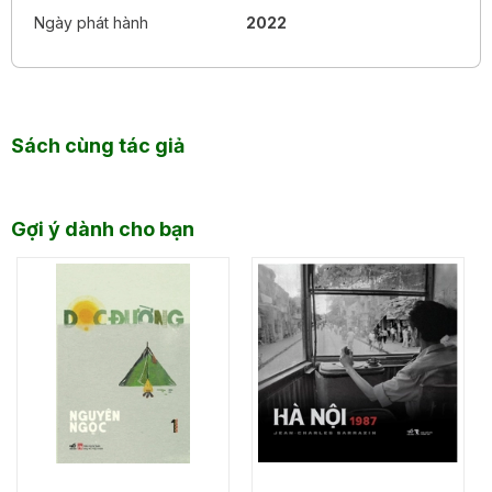
khách – cuốn tự truyện hé lộ nhiều khía cạnh ít ai biết về
Ngày phát hành
2022
công việc thực sự của một phi công thương mại, cũng như
những góc nhìn mới về hàng không. Bạn sẽ tìm thấy câu trả
cho hầu hết tò mò của mình với những câu chuyện hấp
dẫn được cơ trưởng kể từ buồng lái.
Sách cùng tác giả
Gợi ý dành cho bạn