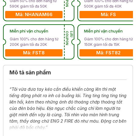
Giảm 50% cho đơn hàng từ
Giảm 100% cho đơn hàng từ
590K giảm tối đa 50K
500K giảm tối đa 40K
Mã: NHANAM66
Mã: FS
Miễn phí vận chuyển
Miễn phí vận chuyển
N
L
Ư
U
C
O
U
P
O
Giảm 100% cho đơn hàng từ
Giảm 100% cho đơn hàng từ
200K giảm tối đa 20K
150K giảm tối đa 15K
Mã: FST8
Mã: FST82
Mô tả sản phẩm
“Tôi vừa đưa tay kéo cần điều khiển càng lên thì một
tiếng động phát ra inh cả buồng lái. Ting ting ting ting ting
liên hồi, kèm theo những ánh đỏ thoáng chớp thoáng tắt
của đèn báo hiệu. Địa ngục chắc cũng chỉ làm người ta
giật mình đến vậy là cùng. Tôi nhìn vào màn hình trung
tâm, thấy dòng chữ ENG 2 FIRE đỏ như máu. Động cơ bên
phải đã bốc cháy.”