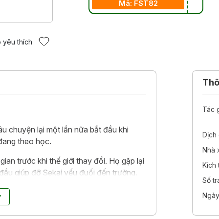
Mã: FST82
 yêu thích
Thôn
Tác 
âu chuyện lại một lần nữa bắt đầu khi
Dịch 
 đang theo học.
Nhà 
an trước khi thế giới thay đổi. Họ gặp lại
Kích
đầu giúp đỡ Sekai yếu đuối đến trường.
Số t
 giờ học, mặc dù liên tục phải trở về sớm
n việc trở thành “một học sinh trung học
Ngày