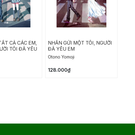
TẤT CẢ CÁC EM,
NHẮN GỬI MỘT TÔI, NGƯỜI
LỜI 
ỜI TÔI ĐÃ YÊU
ĐÃ YÊU EM
MỘN
Otono Yomoji
Nisio 
128.000₫
175.