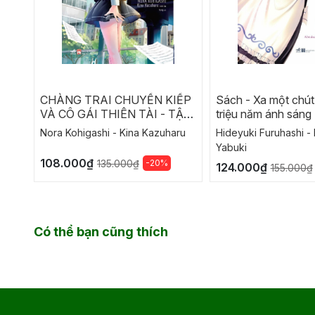
CHÀNG TRAI CHUYỂN KIẾP
Sách - Xa một chút
VÀ CÔ GÁI THIÊN TÀI - TẬP
triệu năm ánh sáng 
2
ahead of a million l
Nora Kohigashi - Kina Kazuharu
Hideyuki Furuhashi -
Yabuki
108.000₫
-20%
135.000₫
124.000₫
155.000₫
Có thể bạn cũng thích