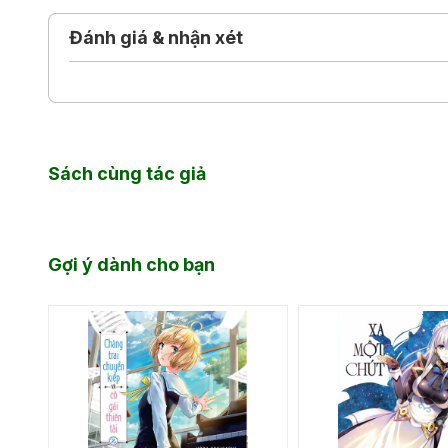
Sau đó, một vụ náo động đã âm thầm xảy ra. Giày đi 
Đánh giá & nhận xét
mất. Yuuki cực kỳ tức giận trước hành động bắt nạt
thật bất ngờ...
Sách cùng tác giả
Gợi ý dành cho bạn