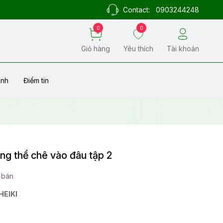
Contact:
0903244248
0
0
Giỏ hàng
Yêu thích
Tài khoản
ành
Điểm tin
ng thể chê vào đâu tập 2
 bán
EIKI