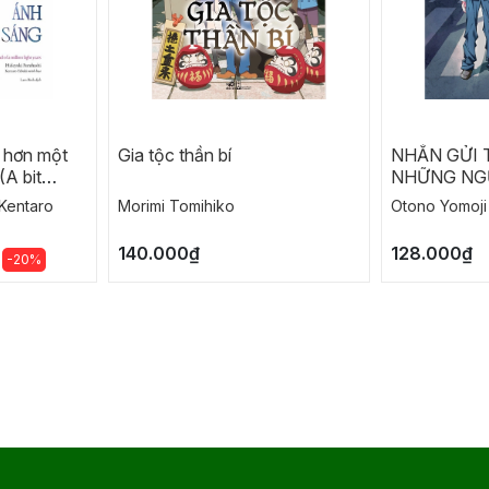
 hơn một
Gia tộc thần bí
NHẮN GỬI 
(A bit
NHỮNG NGƯ
ight years)
 Kentaro
Morimi Tomihiko
Otono Yomoji
140.000₫
128.000₫
-20%