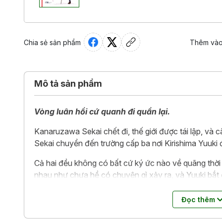
Chia sẻ sản phẩm
Thêm vào
Mô tả sản phẩm
Vòng luân hồi cứ quanh đi quẩn lại.
Kanaruzawa Sekai chết đi, thế giới được tái lập, và c
Sekai chuyển đến trường cấp ba nơi Kirishima Yuuki
Cả hai đều không có bất cứ ký ức nào về quãng thời gi
nhau như chưa hề có chuyện gì xảy ra, và Yuuki bắt 
Đôi khi là trên đường đến trường, đôi khi là ngay giữa
do sức khỏe sa sút, Sekai ngày càng tiến gần hơn đế
Đọc thêm
bình thường”.