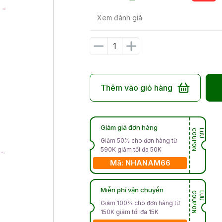
Xem đánh giá
Thêm vào giỏ hàng
Giảm giá đơn hàng
N
L
Ư
U
C
O
U
P
O
Giảm 50% cho đơn hàng từ
590K giảm tối đa 50K
Mã: NHANAM66
Miễn phí vận chuyển
N
L
Ư
U
C
O
U
P
O
Giảm 100% cho đơn hàng từ
150K giảm tối đa 15K