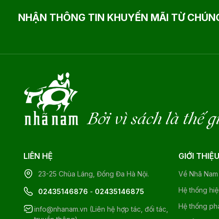
NHẬN THÔNG TIN KHUYẾN MÃI TỪ CHÚNG
Bởi vì sách là thế g
LIÊN HỆ
GIỚI THIỆ
23-25 Chùa Láng, Đống Đa Hà Nội.
Về Nhã Nam
Hệ thống hi
02435146876
-
02435146875
Hệ thống ph
info@nhanam.vn (Liên hệ hợp tác, đối tác,