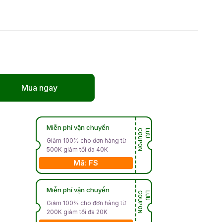
Mua ngay
Miễn phí vận chuyển
N
L
Ư
U
C
O
U
P
O
Giảm 100% cho đơn hàng từ
500K giảm tối đa 40K
Mã: FS
Miễn phí vận chuyển
N
L
Ư
U
C
O
U
P
O
Giảm 100% cho đơn hàng từ
200K giảm tối đa 20K