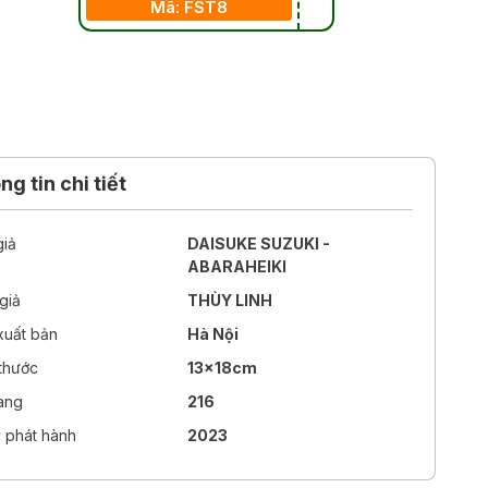
Mã: FST8
g tin chi tiết
giả
DAISUKE SUZUKI -
ABARAHEIKI
giả
THÙY LINH
xuất bản
Hà Nội
 thước
13x18cm
rang
216
 phát hành
2023