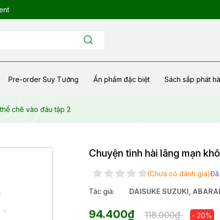
ent
Pre-order Suy Tưởng
Ẩn phẩm đặc biệt
Sách sắp phát h
thể chê vào đâu tập 2
Chuyện tình hài lãng mạn khô
(Chưa có đánh giá)
Đã
Tác giả:
DAISUKE SUZUKI
,
ABARAH
94.400₫
118.000₫
- 20%