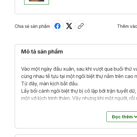
Chia sẻ sản phẩm
Thêm vào
Mô tả sản phẩm
Vào một ngày đầu xuân, sau khi vượt qua buổi thử va
cùng nhau tề tựu tại một ngôi biệt thự nằm trên cao
Từ đây, màn kịch bắt đầu.
Lấy bối cảnh ngôi biệt thự bị cô lập bởi trận tuyết dữ
một vở kịch trinh thám. Vậy nhưng khi một người, rồi
nghi bắt đầu nhen nhóm. Bảy chàng trai cô gái man
chốc bị cuốn vào cái kết kinh hoàng của một vở kịc
Đọc thêm
Những vụ giết người trong vở kịch, liệu có phải là sự 
Đâu là thật, đâu là diễn?
Phía bên kia bức màn sân khấu, một kết cục đầy sửng