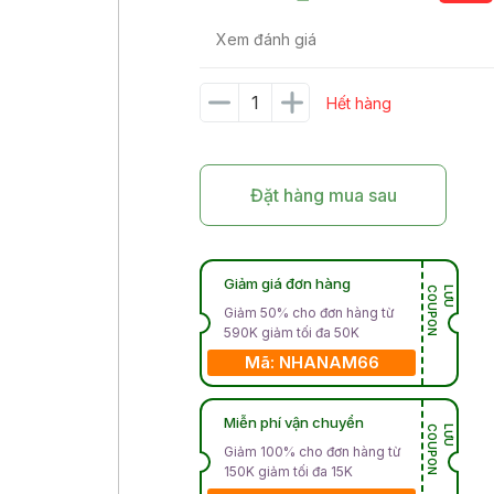
Xem đánh giá
Hết hàng
Đặt hàng mua sau
Giảm giá đơn hàng
N
L
Ư
U
C
O
U
P
O
Giảm 50% cho đơn hàng từ
590K giảm tối đa 50K
Mã: NHANAM66
Miễn phí vận chuyển
N
L
Ư
U
C
O
U
P
O
Giảm 100% cho đơn hàng từ
150K giảm tối đa 15K