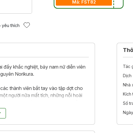
Mã: FST82
 yêu thích
Thôn
i đầy khắc nghiệt, bảy nam nữ diễn viên
Tác 
 nguyên Norikura.
Dịch 
Nhà 
, các thành viên bắt tay vào tập dợt cho
Kích
 một người nữa mất tích, những nỗi hoài
g trong mình khát vọng thành danh bỗng
Số t
h sát nhân.
Ngày
thật?
 sốt đang chờ đợi tất cả.