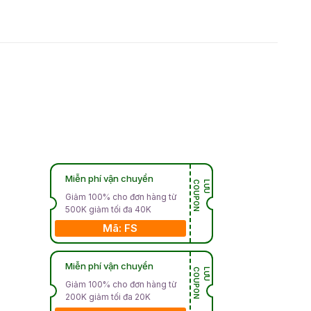
Miễn phí vận chuyển
N
L
Ư
U
C
O
U
P
O
Giảm 100% cho đơn hàng từ
500K giảm tối đa 40K
Mã: FS
Miễn phí vận chuyển
N
L
Ư
U
C
O
U
P
O
Giảm 100% cho đơn hàng từ
200K giảm tối đa 20K