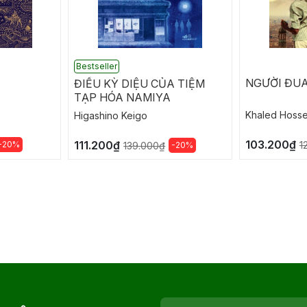
Bestseller
NGƯỜI ĐUA
ĐIỀU KỲ DIỆU CỦA TIỆM
TẠP HÓA NAMIYA
Khaled Hosse
Higashino Keigo
103.200₫
111.200₫
-20%
1
-20%
139.000₫