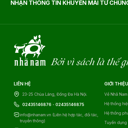
NHẬN THÔNG TIN KHUYẾN MÃI TỪ CHÚNG
Bởi vì sách là thế g
LIÊN HỆ
GIỚI THIỆ
23-25 Chùa Láng, Đống Đa Hà Nội.
Về Nhã Nam
Hệ thống hi
02435146876
-
02435146875
Hệ thống ph
info@nhanam.vn (Liên hệ hợp tác, đối tác,
truyền thông)
Tuyển dụng