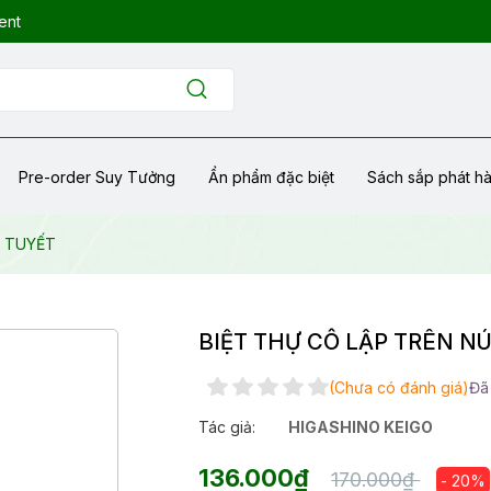
ent
Pre-order Suy Tưởng
Ẩn phẩm đặc biệt
Sách sắp phát h
I TUYẾT
BIỆT THỰ CÔ LẬP TRÊN NÚ
(Chưa có đánh giá)
Đã
Tác giả:
HIGASHINO KEIGO
136.000₫
170.000₫
- 20%