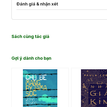
Đánh giá & nhận xét
#HigashinoKeigo #vanhoc #trinhtham
Sách cùng tác giả
Gợi ý dành cho bạn