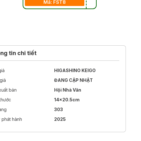
Mã: FST8
g tin chi tiết
giả
HIGASHINO KEIGO
giả
ĐANG CẬP NHẬT
xuất bản
Hội Nhà Văn
 thước
14x20.5cm
rang
303
 phát hành
2025