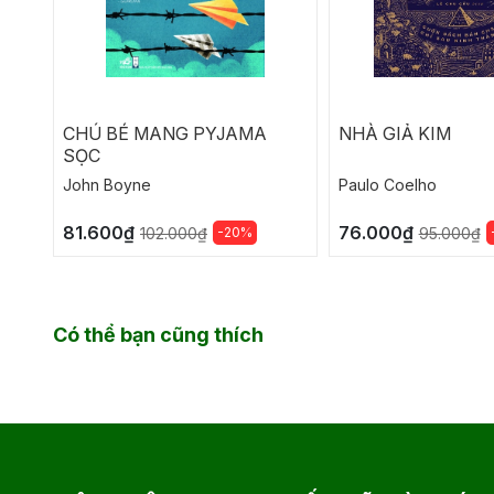
CHÚ BÉ MANG PYJAMA
NHÀ GIẢ KIM
SỌC
John Boyne
Paulo Coelho
81.600₫
76.000₫
-20%
102.000₫
95.000₫
Có thể bạn cũng thích