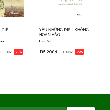
 DIỀU
YÊU NHỮNG ĐIỀU KHÔNG
CHIẾ
HOÀN HẢO
ini
Hae Min
Andre
135.200₫
108.
-20%
-20%
29.000₫
169.000₫