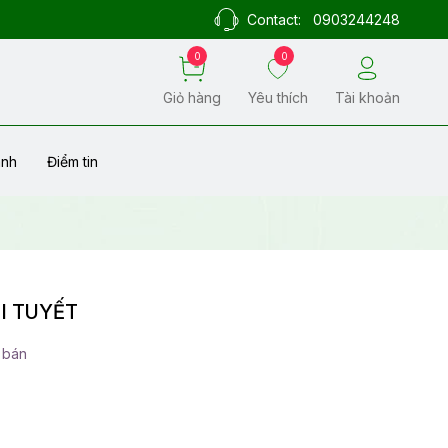
Contact:
0903244248
0
0
Giỏ hàng
Yêu thích
Tài khoản
ành
Điểm tin
I TUYẾT
 bán